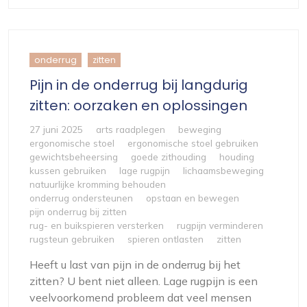
onderrug
zitten
Pijn in de onderrug bij langdurig
zitten: oorzaken en oplossingen
27 juni 2025
arts raadplegen
beweging
ergonomische stoel
ergonomische stoel gebruiken
gewichtsbeheersing
goede zithouding
houding
kussen gebruiken
lage rugpijn
lichaamsbeweging
natuurlijke kromming behouden
onderrug ondersteunen
opstaan en bewegen
pijn onderrug bij zitten
rug- en buikspieren versterken
rugpijn verminderen
rugsteun gebruiken
spieren ontlasten
zitten
Heeft u last van pijn in de onderrug bij het
zitten? U bent niet alleen. Lage rugpijn is een
veelvoorkomend probleem dat veel mensen