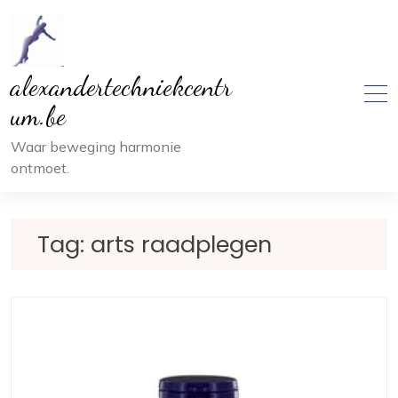
Ga
naar
inhoud
alexandertechniekcentr
um.be
Waar beweging harmonie
ontmoet.
Tag:
arts raadplegen