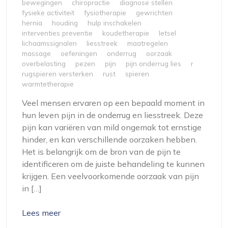
bewegingen
chiropractie
diagnose stellen
fysieke activiteit
fysiotherapie
gewrichten
hernia
houding
hulp inschakelen
interventies preventie
koudetherapie
letsel
lichaamssignalen
liesstreek
maatregelen
massage
oefeningen
onderrug
oorzaak
overbelasting
pezen
pijn
pijn onderrug lies
r
rugspieren versterken
rust
spieren
warmtetherapie
Veel mensen ervaren op een bepaald moment in
hun leven pijn in de onderrug en liesstreek. Deze
pijn kan variëren van mild ongemak tot ernstige
hinder, en kan verschillende oorzaken hebben.
Het is belangrijk om de bron van de pijn te
identificeren om de juiste behandeling te kunnen
krijgen. Een veelvoorkomende oorzaak van pijn
in […]
Lees meer