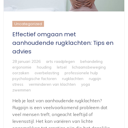
Uncategorized
Effectief omgaan met
aanhoudende rugklachten: Tips en
advies
28 januari 2026
arts raadplegen
behandeling
ergonomie
houding
letsel
lichaamsbeweging
oorzaken
overbelasting
professionele hulp
psychologische factoren
rugklachten
rugpijn
stress
verminderen van klachten
yoga
zwemmen
Heb je last van aanhoudende rugklachten?
Rugpijn is een veelvoorkomend probleem dat
veel mensen treft, ongeacht leeftijd of
levensstijl. Het kan variëren van lichte
ongemakken tot ernstige pijn die het dagelijks