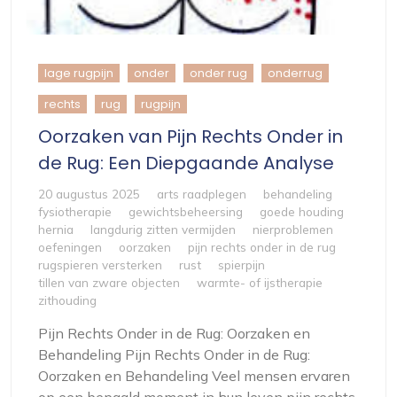
lage rugpijn
onder
onder rug
onderrug
rechts
rug
rugpijn
Oorzaken van Pijn Rechts Onder in
de Rug: Een Diepgaande Analyse
20 augustus 2025
arts raadplegen
behandeling
fysiotherapie
gewichtsbeheersing
goede houding
hernia
langdurig zitten vermijden
nierproblemen
oefeningen
oorzaken
pijn rechts onder in de rug
rugspieren versterken
rust
spierpijn
tillen van zware objecten
warmte- of ijstherapie
zithouding
Pijn Rechts Onder in de Rug: Oorzaken en
Behandeling Pijn Rechts Onder in de Rug:
Oorzaken en Behandeling Veel mensen ervaren
op een bepaald moment in hun leven pijn rechts