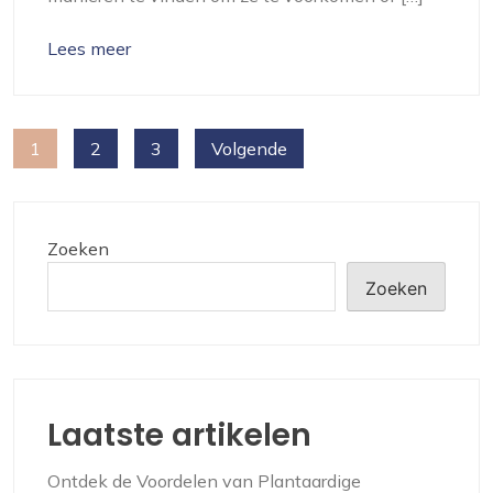
Lees meer
Berichten
1
2
3
Volgende
paginering
Zoeken
Zoeken
Laatste artikelen
Ontdek de Voordelen van Plantaardige