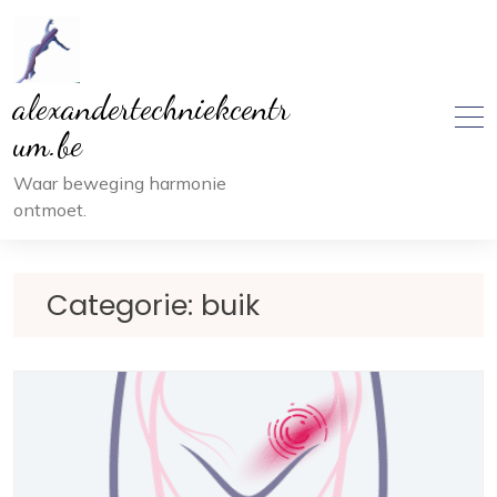
Ga
naar
inhoud
alexandertechniekcentr
um.be
Waar beweging harmonie
ontmoet.
Categorie:
buik