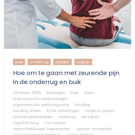
buik
onderrug
pijnlijke
rugpijn
Hoe om te gaan met zeurende pijn
in de onderrug en buik
29 maart 2026
bewegen
buik
dieet
ergonomische aanpassingen
ergonomische werkomgeving
houding
houding letten
lichte oefeningen
medisch advies
menstruatiekrampen
onderrug
oorzaken
rugstretching
rust nemen
samentrekkingen baarmoeder
spieren versterken
spijsverteringsproblemen
water drinken