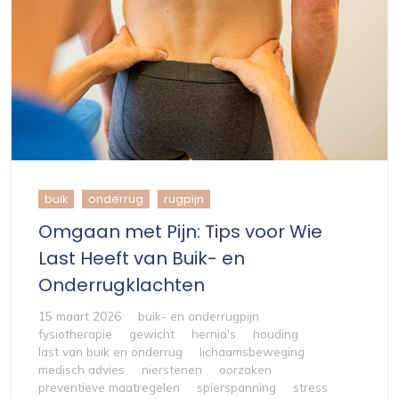
buik
onderrug
rugpijn
Omgaan met Pijn: Tips voor Wie
Last Heeft van Buik- en
Onderrugklachten
15 maart 2026
buik- en onderrugpijn
fysiotherapie
gewicht
hernia's
houding
last van buik en onderrug
lichaamsbeweging
medisch advies
nierstenen
oorzaken
preventieve maatregelen
spierspanning
stress