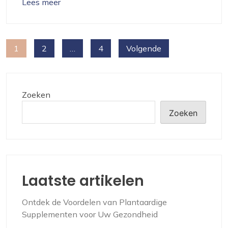
Lees meer
Berichten
1
2
…
4
Volgende
paginering
Zoeken
Zoeken
Laatste artikelen
Ontdek de Voordelen van Plantaardige
Supplementen voor Uw Gezondheid