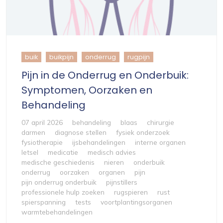
buik
buikpijn
onderrug
rugpijn
Pijn in de Onderrug en Onderbuik:
Symptomen, Oorzaken en
Behandeling
07 april 2026
behandeling
blaas
chirurgie
darmen
diagnose stellen
fysiek onderzoek
fysiotherapie
ijsbehandelingen
interne organen
letsel
medicatie
medisch advies
medische geschiedenis
nieren
onderbuik
onderrug
oorzaken
organen
pijn
pijn onderrug onderbuik
pijnstillers
professionele hulp zoeken
rugspieren
rust
spierspanning
tests
voortplantingsorganen
warmtebehandelingen