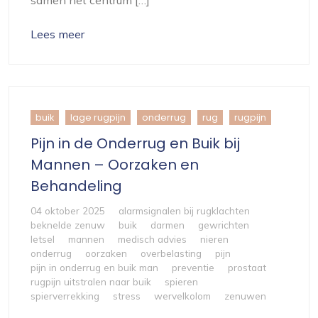
Lees meer
buik
lage rugpijn
onderrug
rug
rugpijn
Pijn in de Onderrug en Buik bij
Mannen – Oorzaken en
Behandeling
04 oktober 2025
alarmsignalen bij rugklachten
beknelde zenuw
buik
darmen
gewrichten
letsel
mannen
medisch advies
nieren
onderrug
oorzaken
overbelasting
pijn
pijn in onderrug en buik man
preventie
prostaat
rugpijn uitstralen naar buik
spieren
spierverrekking
stress
wervelkolom
zenuwen