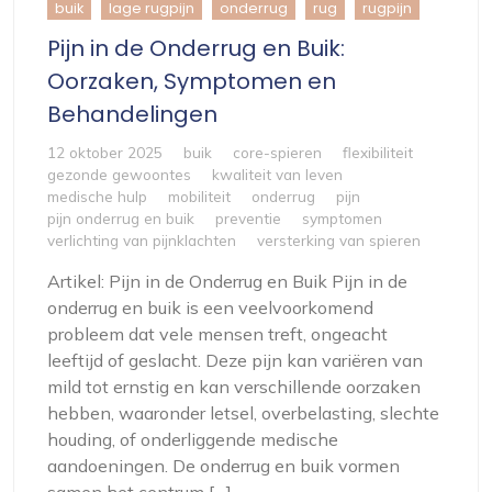
buik
lage rugpijn
onderrug
rug
rugpijn
Pijn in de Onderrug en Buik:
Oorzaken, Symptomen en
Behandelingen
12 oktober 2025
buik
core-spieren
flexibiliteit
gezonde gewoontes
kwaliteit van leven
medische hulp
mobiliteit
onderrug
pijn
pijn onderrug en buik
preventie
symptomen
verlichting van pijnklachten
versterking van spieren
Artikel: Pijn in de Onderrug en Buik Pijn in de
onderrug en buik is een veelvoorkomend
probleem dat vele mensen treft, ongeacht
leeftijd of geslacht. Deze pijn kan variëren van
mild tot ernstig en kan verschillende oorzaken
hebben, waaronder letsel, overbelasting, slechte
houding, of onderliggende medische
aandoeningen. De onderrug en buik vormen
samen het centrum […]