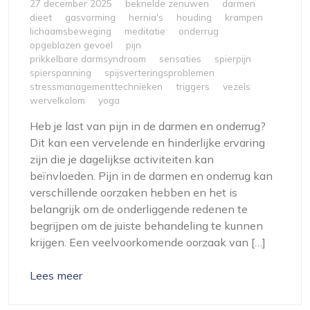
27 december 2025
beknelde zenuwen
darmen
dieet
gasvorming
hernia's
houding
krampen
lichaamsbeweging
meditatie
onderrug
opgeblazen gevoel
pijn
prikkelbare darmsyndroom
sensaties
spierpijn
spierspanning
spijsverteringsproblemen
stressmanagementtechnieken
triggers
vezels
wervelkolom
yoga
Heb je last van pijn in de darmen en onderrug?
Dit kan een vervelende en hinderlijke ervaring
zijn die je dagelijkse activiteiten kan
beïnvloeden. Pijn in de darmen en onderrug kan
verschillende oorzaken hebben en het is
belangrijk om de onderliggende redenen te
begrijpen om de juiste behandeling te kunnen
krijgen. Een veelvoorkomende oorzaak van […]
Lees meer