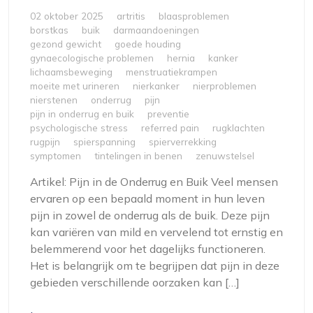
02 oktober 2025
artritis
blaasproblemen
borstkas
buik
darmaandoeningen
gezond gewicht
goede houding
gynaecologische problemen
hernia
kanker
lichaamsbeweging
menstruatiekrampen
moeite met urineren
nierkanker
nierproblemen
nierstenen
onderrug
pijn
pijn in onderrug en buik
preventie
psychologische stress
referred pain
rugklachten
rugpijn
spierspanning
spierverrekking
symptomen
tintelingen in benen
zenuwstelsel
Artikel: Pijn in de Onderrug en Buik Veel mensen
ervaren op een bepaald moment in hun leven
pijn in zowel de onderrug als de buik. Deze pijn
kan variëren van mild en vervelend tot ernstig en
belemmerend voor het dagelijks functioneren.
Het is belangrijk om te begrijpen dat pijn in deze
gebieden verschillende oorzaken kan […]