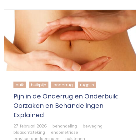
buik
buikpijn
onderrug
rugpijn
Pijn in de Onderrug en Onderbuik:
Oorzaken en Behandelingen
Explained
27 februari 2026
behandeling
beweging
blaasontsteking
endometriose
ernstige aandoeningen
galstenen