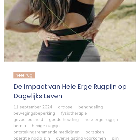
hele rug
De Impact van Hele Erge Rugpijn op
Dagelijks Leven
11 september 2024
artrose
behandeling
bewegingsbeperking
fysiotherapie
gevoelloosheid
goede houding
hele erge rugpijn
hernia
hevige rugpijn
ontstekingsremmende medicijnen
oorzaken
operatie nodig zijn
overbelasting voorkomen
pijn