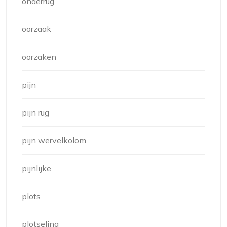
onderrug
oorzaak
oorzaken
pijn
pijn rug
pijn wervelkolom
pijnlijke
plots
plotseling