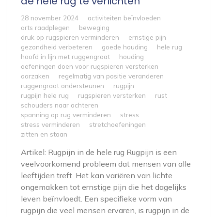
de hele rug te verlichten
28 november 2024
activiteiten beïnvloeden
arts raadplegen
beweging
druk op rugspieren verminderen
ernstige pijn
gezondheid verbeteren
goede houding
hele rug
hoofd in lijn met ruggengraat
houding
oefeningen doen voor rugspieren versterken
oorzaken
regelmatig van positie veranderen
ruggengraat ondersteunen
rugpijn
rugpijn hele rug
rugspieren versterken
rust
schouders naar achteren
spanning op rug verminderen
stress
stress verminderen
stretchoefeningen
zitten en staan
Artikel: Rugpijn in de hele rug Rugpijn is een
veelvoorkomend probleem dat mensen van alle
leeftijden treft. Het kan variëren van lichte
ongemakken tot ernstige pijn die het dagelijks
leven beïnvloedt. Een specifieke vorm van
rugpijn die veel mensen ervaren, is rugpijn in de