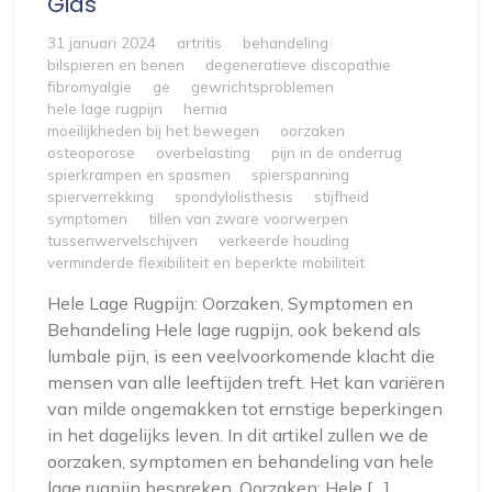
Gids
31 januari 2024
artritis
behandeling
bilspieren en benen
degeneratieve discopathie
fibromyalgie
ge
gewrichtsproblemen
hele lage rugpijn
hernia
moeilijkheden bij het bewegen
oorzaken
osteoporose
overbelasting
pijn in de onderrug
spierkrampen en spasmen
spierspanning
spierverrekking
spondylolisthesis
stijfheid
symptomen
tillen van zware voorwerpen
tussenwervelschijven
verkeerde houding
verminderde flexibiliteit en beperkte mobiliteit
Hele Lage Rugpijn: Oorzaken, Symptomen en
Behandeling Hele lage rugpijn, ook bekend als
lumbale pijn, is een veelvoorkomende klacht die
mensen van alle leeftijden treft. Het kan variëren
van milde ongemakken tot ernstige beperkingen
in het dagelijks leven. In dit artikel zullen we de
oorzaken, symptomen en behandeling van hele
lage rugpijn bespreken. Oorzaken: Hele […]