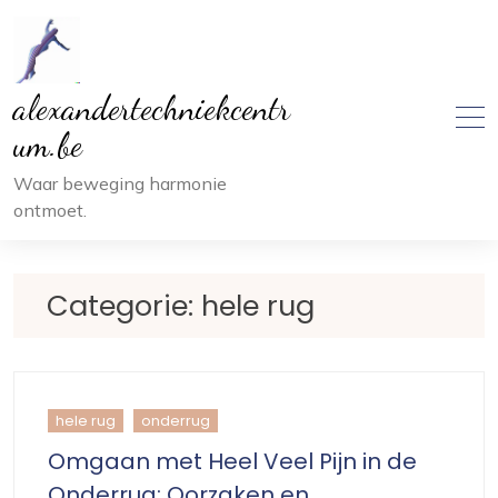
Ga
naar
inhoud
alexandertechniekcentr
um.be
Waar beweging harmonie
ontmoet.
Categorie:
hele rug
hele rug
onderrug
Omgaan met Heel Veel Pijn in de
Onderrug: Oorzaken en