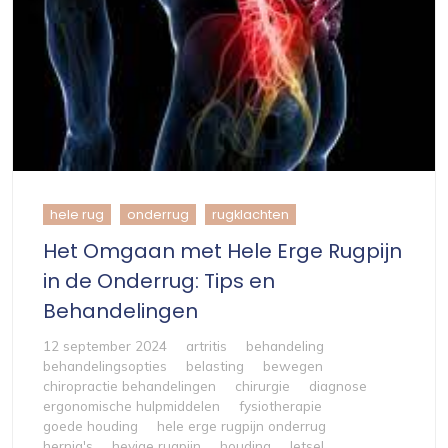
hele rug
onderrug
rugklachten
Het Omgaan met Hele Erge Rugpijn
in de Onderrug: Tips en
Behandelingen
12 september 2024
artritis
behandeling
behandelingsopties
belasting
bewegen
chiropractie behandelingen
chirurgie
diagnose
ergonomische hulpmiddelen
fysiotherapie
goede houding
hele erge rugpijn onderrug
hernia's
hevige rugpijn
houding
letsel