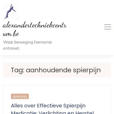
Ga
naar
inhoud
alexandertechniekcentr
um.be
Waar beweging harmonie
ontmoet.
Tag:
aanhoudende spierpijn
spierpijn
Alles over Effectieve Spierpijn
Medicatie: Verlichting en Herstel