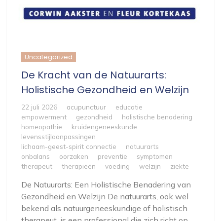
Uncategorized
De Kracht van de Natuurarts:
Holistische Gezondheid en Welzijn
22 juli 2026
acupunctuur
educatie
empowerment
gezondheid
holistische benadering
homeopathie
kruidengeneeskunde
levensstijlaanpassingen
lichaam-geest-spirit connectie
natuurarts
onbalans
oorzaken
preventie
symptomen
therapeut
therapieën
voeding
welzijn
ziekte
De Natuurarts: Een Holistische Benadering van
Gezondheid en Welzijn De natuurarts, ook wel
bekend als natuurgeneeskundige of holistisch
therapeut, is een professional die zich richt op