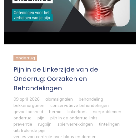
onderrug
Pijn in de Linkerzijde van de
Onderrug: Oorzaken en
Behandelingen
09 april 2026
alarmsignalen
behandeling
bekkenorganen
conservatieve behandelingen
gevoelloosheid
hernia
linkerkant
nierproblemen
onderrug
pijn
pijn in de onderrug links
preventie
rugpijn
spierverrekkingen
tintelingen
uitstralende pijn
verlies van controle over blaas en darmen