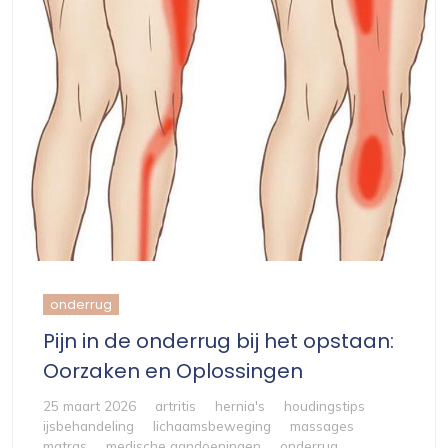
onderrug
Pijn in de onderrug bij het opstaan:
Oorzaken en Oplossingen
25 maart 2026
artritis
hernia's
houdingstips
ijsbehandeling
lichaamsbeweging
massages
matras
medische aandoeningen
onderrug