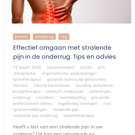
benen
onderrug
rug
Effectief omgaan met stralende
pijn in de onderrug: Tips en advies
31 maart 2026
aandoeningen
artritis
arts
chiropractor
ergonomische aanpassingen
fysiotherapeut
gezonde levensstijl gewoontes
hernia's
herstel bevorderen
houding verbeteren
koudetherapie
medisch onderzoek
oefeningen
onderrug
oorzaken
overbelasting
preventie
professioneel advies
regelmatig bewegen
rust
spierverrekkingen
stralende pijn
stralende pijn onderrug
warmtetherapie
Heeft u last van een stralende pijn in uw
onderrug? Dit kan een vervelende en