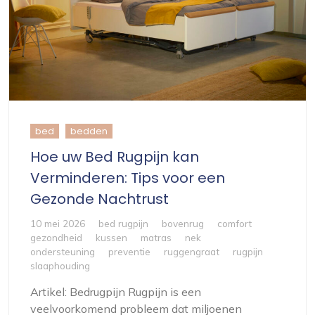
bed
bedden
Hoe uw Bed Rugpijn kan
Verminderen: Tips voor een
Gezonde Nachtrust
10 mei 2026
bed rugpijn
bovenrug
comfort
gezondheid
kussen
matras
nek
ondersteuning
preventie
ruggengraat
rugpijn
slaaphouding
Artikel: Bedrugpijn Rugpijn is een
veelvoorkomend probleem dat miljoenen