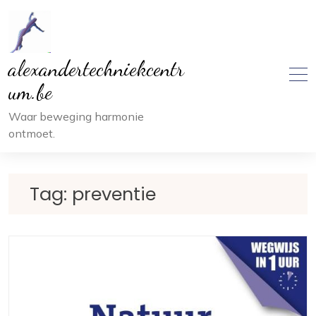
Ga
naar
inhoud
alexandertechniekcentr
um.be
Waar beweging harmonie
ontmoet.
Tag:
preventie