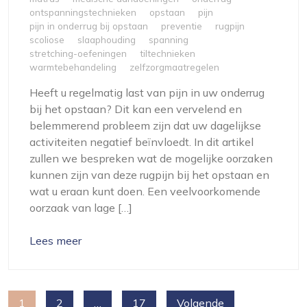
ontspanningstechnieken
opstaan
pijn
pijn in onderrug bij opstaan
preventie
rugpijn
scoliose
slaaphouding
spanning
stretching-oefeningen
tiltechnieken
warmtebehandeling
zelfzorgmaatregelen
Heeft u regelmatig last van pijn in uw onderrug
bij het opstaan? Dit kan een vervelend en
belemmerend probleem zijn dat uw dagelijkse
activiteiten negatief beïnvloedt. In dit artikel
zullen we bespreken wat de mogelijke oorzaken
kunnen zijn van deze rugpijn bij het opstaan en
wat u eraan kunt doen. Een veelvoorkomende
oorzaak van lage […]
Lees meer
Berichten
1
2
…
17
Volgende