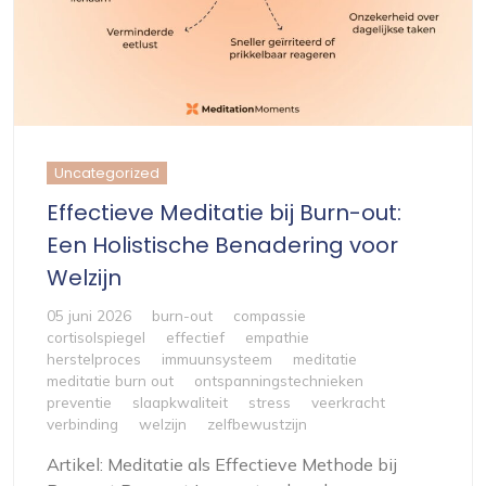
Uncategorized
Effectieve Meditatie bij Burn-out:
Een Holistische Benadering voor
Welzijn
05 juni 2026
burn-out
compassie
cortisolspiegel
effectief
empathie
herstelproces
immuunsysteem
meditatie
meditatie burn out
ontspanningstechnieken
preventie
slaapkwaliteit
stress
veerkracht
verbinding
welzijn
zelfbewustzijn
Artikel: Meditatie als Effectieve Methode bij