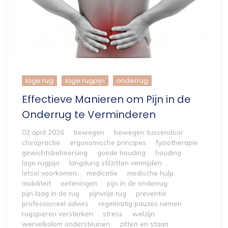
lage rug
lage rugpijn
onderrug
Effectieve Manieren om Pijn in de
Onderrug te Verminderen
02 april 2026
bewegen
bewegen tussendoor
chiropractie
ergonomische principes
fysiotherapie
gewichtsbeheersing
goede houding
houding
lage rugpijn
langdurig stilzitten vermijden
letsel voorkomen
medicatie
medische hulp
mobiliteit
oefeningen
pijn in de onderrug
pijn laag in de rug
pijnvrije rug
preventie
professioneel advies
regelmatig pauzes nemen
rugspieren versterken
stress
welzijn
wervelkolom ondersteunen
zitten en staan