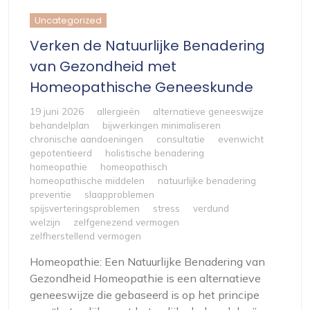
Uncategorized
Verken de Natuurlijke Benadering
van Gezondheid met
Homeopathische Geneeskunde
19 juni 2026
allergieën
alternatieve geneeswijze
behandelplan
bijwerkingen minimaliseren
chronische aandoeningen
consultatie
evenwicht
gepotentieerd
holistische benadering
homeopathie
homeopathisch
homeopathische middelen
natuurlijke benadering
preventie
slaapproblemen
spijsverteringsproblemen
stress
verdund
welzijn
zelfgenezend vermogen
zelfherstellend vermogen
Homeopathie: Een Natuurlijke Benadering van
Gezondheid Homeopathie is een alternatieve
geneeswijze die gebaseerd is op het principe