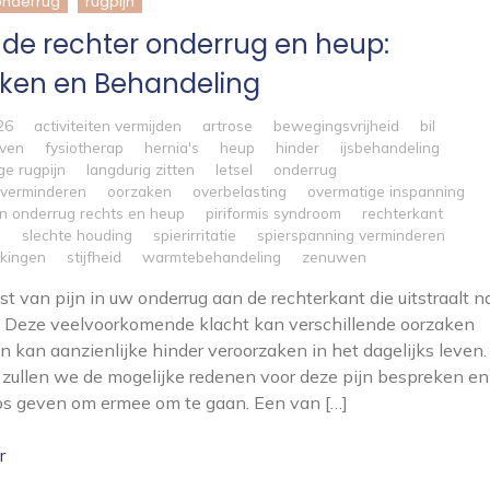
onderrug
rugpijn
n de rechter onderrug en heup:
ken en Behandeling
26
activiteiten vermijden
artrose
bewegingsvrijheid
bil
even
fysiotherap
hernia's
heup
hinder
ijsbehandeling
ge rugpijn
langdurig zitten
letsel
onderrug
 verminderen
oorzaken
overbelasting
overmatige inspanning
 in onderrug rechts en heup
piriformis syndroom
rechterkant
n
slechte houding
spierirritatie
spierspanning verminderen
kkingen
stijfheid
warmtebehandeling
zenuwen
ast van pijn in uw onderrug aan de rechterkant die uitstraalt n
 Deze veelvoorkomende klacht kan verschillende oorzaken
 kan aanzienlijke hinder veroorzaken in het dagelijks leven. 
el zullen we de mogelijke redenen voor deze pijn bespreken en
ps geven om ermee om te gaan. Een van […]
r