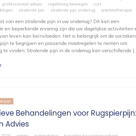
professioneel advies
regelmatig bewegen
rust
kkingen
stralende pijn
stralende pijn onderrug
warmtetherapie
ast van een stralende pijn in uw onderrug? Dit kan een
e en beperkende ervaring zijn die uw dagelijkse activiteiten 
 van leven kan beïnvloeden. Het is belangrijk om de oorzaken
pijn te begrijpen en passende maatregelen te nemen om
ng te vinden. Stralende pijn in de onderrug kan verschillende [
r
erpijn
tieve Behandelingen voor Rugspierpijn
n Advies
i 2026
artritis
behandeling
beperkte bewegingsvrijheid