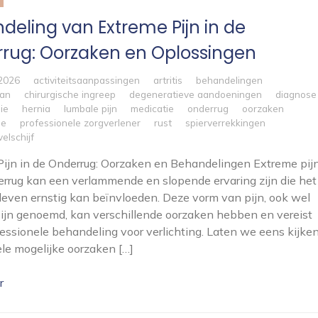
deling van Extreme Pijn in de
rug: Oorzaken en Oplossingen
 2026
activiteitsaanpassingen
artritis
behandelingen
lan
chirurgische ingreep
degeneratieve aandoeningen
diagnose
ie
hernia
lumbale pijn
medicatie
onderrug
oorzaken
se
professionele zorgverlener
rust
spierverrekkingen
elschijf
ijn in de Onderrug: Oorzaken en Behandelingen Extreme pij
errug kan een verlammende en slopende ervaring zijn die het
 leven ernstig kan beïnvloeden. Deze vorm van pijn, ook wel
ijn genoemd, kan verschillende oorzaken hebben en vereist
essionele behandeling voor verlichting. Laten we eens kijke
le mogelijke oorzaken […]
r