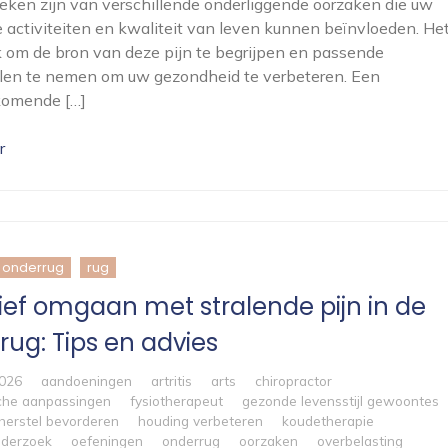
eken zijn van verschillende onderliggende oorzaken die uw
e activiteiten en kwaliteit van leven kunnen beïnvloeden. Het
k om de bron van deze pijn te begrijpen en passende
len te nemen om uw gezondheid te verbeteren. Een
komende […]
r
onderrug
rug
tief omgaan met stralende pijn in de
rug: Tips en advies
2026
aandoeningen
artritis
arts
chiropractor
che aanpassingen
fysiotherapeut
gezonde levensstijl gewoontes
herstel bevorderen
houding verbeteren
koudetherapie
nderzoek
oefeningen
onderrug
oorzaken
overbelasting