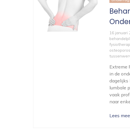
Behan
Onder
16 januari
behandelp
fysiotherap
osteoporo
tussenwerv
Extreme P
in de ond
dagelijks
lumbale p
vaak prof
naar enke
Lees mee