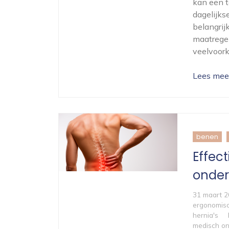
kan een t
dagelijks
belangrij
maatrege
veelvoor
Lees mee
benen
Effec
onder
31 maart 
ergonomis
hernia's
medisch o