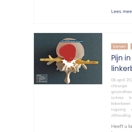
Lees mee
benen
Pijn i
linke
06 april 20
chirurgie
gezondhei
ischias
k
linkerbeen
rugzorg
zithouding
Heeft u l