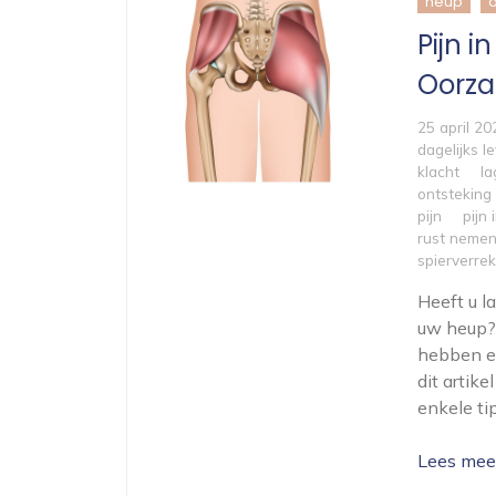
heup
Pijn i
Oorza
25 april 20
dagelijks l
klacht
la
ontsteking
pijn
pijn
rust neme
spierverre
Heeft u l
uw heup?
hebben en
dit artik
enkele ti
Lees mee