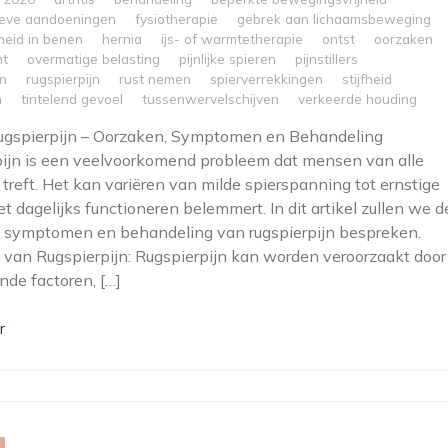
ieve aandoeningen
fysiotherapie
gebrek aan lichaamsbeweging
heid in benen
hernia
ijs- of warmtetherapie
ontst
oorzaken
ht
overmatige belasting
pijnlijke spieren
pijnstillers
jn
rugspierpijn
rust nemen
spierverrekkingen
stijfheid
n
tintelend gevoel
tussenwervelschijven
verkeerde houding
Rugspierpijn – Oorzaken, Symptomen en Behandeling
ijn is een veelvoorkomend probleem dat mensen van alle
n treft. Het kan variëren van milde spierspanning tot ernstige
et dagelijks functioneren belemmert. In dit artikel zullen we d
, symptomen en behandeling van rugspierpijn bespreken.
van Rugspierpijn: Rugspierpijn kan worden veroorzaakt door
nde factoren, […]
r