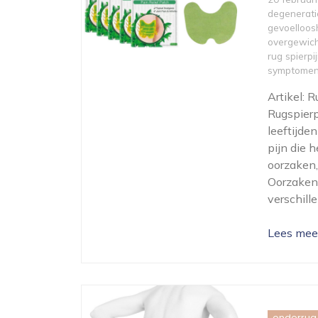
degenerat
gevoelloos
overgewic
rug spierpi
symptome
Artikel: 
Rugspierp
leeftijde
pijn die h
oorzaken
Oorzaken 
verschille
Lees mee
onderrug