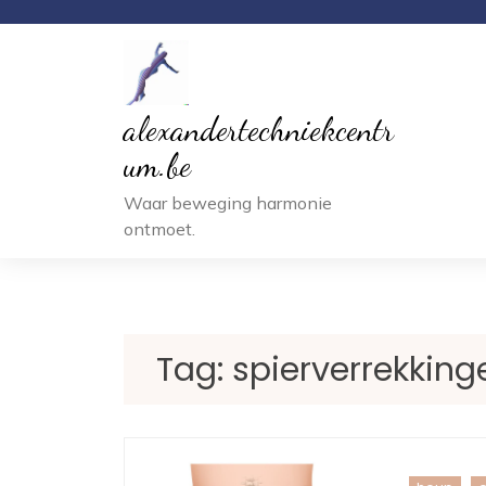
Ga
naar
inhoud
alexandertechniekcentr
um.be
Waar beweging harmonie
ontmoet.
Tag:
spierverrekking