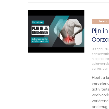
onderrug
Pijn i
Oorza
09 april 20
conservati
nierproble
spierverre
verlies va
Heeft u l
vervelend
activitei
veelvoor
variërend
onderrug,