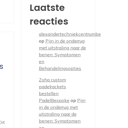
Laatste
reacties
alexandertechniekcentrumbe
op
Pijn in de onderrug
met uitstraling naar de
benen: Symptomen
en
s
Behandelingsopties
Zoha custom
padelrackets
bestellen
PadelBespoke
op
Pijn
in de onderrug met
uitstraling naar de
benen: Symptomen
Dit
en