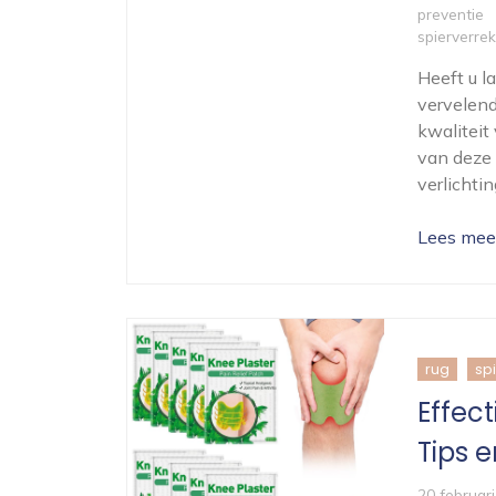
preventie
spierverre
Heeft u l
vervelend
kwaliteit
van deze 
verlichti
Lees mee
rug
spi
Effec
Tips e
20 februar