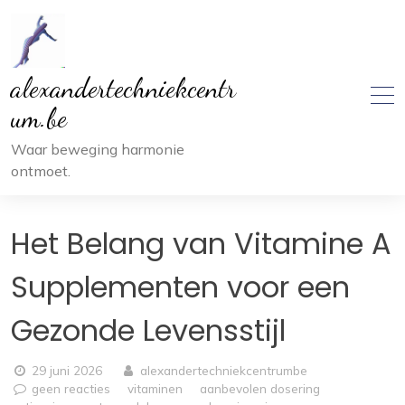
Ga
naar
inhoud
alexandertechniekcentr
um.be
Waar beweging harmonie
ontmoet.
Het Belang van Vitamine A
Supplementen voor een
Gezonde Levensstijl
29 juni 2026
alexandertechniekcentrumbe
geen reacties
vitaminen
aanbevolen dosering