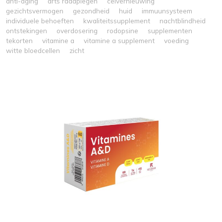
anti-aging
arts raadplegen
celvernieuwing
gezichtsvermogen
gezondheid
huid
immuunsysteem
individuele behoeften
kwaliteitssupplement
nachtblindheid
ontstekingen
overdosering
rodopsine
supplementen
tekorten
vitamine a
vitamine a supplement
voeding
witte bloedcellen
zicht