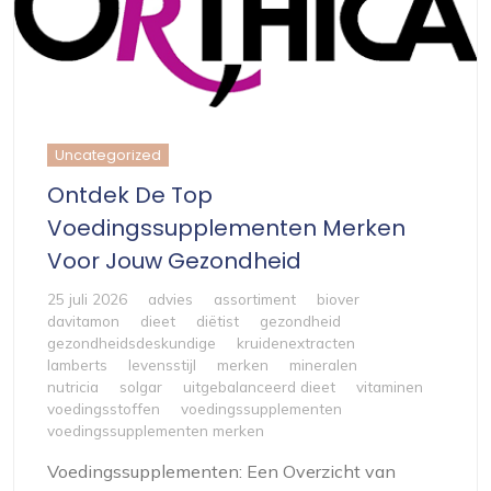
Uncategorized
Ontdek De Top
Voedingssupplementen Merken
Voor Jouw Gezondheid
25 juli 2026
advies
assortiment
biover
davitamon
dieet
diëtist
gezondheid
gezondheidsdeskundige
kruidenextracten
lamberts
levensstijl
merken
mineralen
nutricia
solgar
uitgebalanceerd dieet
vitaminen
voedingsstoffen
voedingssupplementen
voedingssupplementen merken
Voedingssupplementen: Een Overzicht van