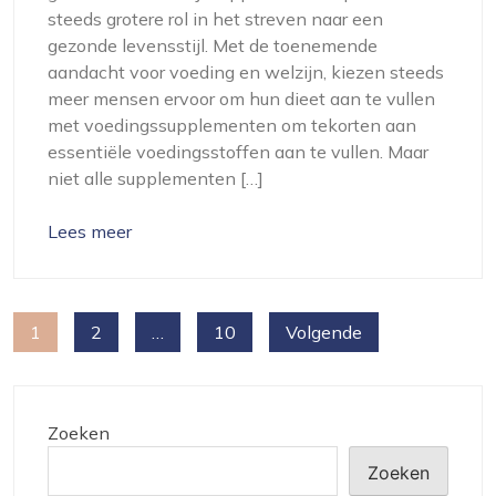
steeds grotere rol in het streven naar een
gezonde levensstijl. Met de toenemende
aandacht voor voeding en welzijn, kiezen steeds
meer mensen ervoor om hun dieet aan te vullen
met voedingssupplementen om tekorten aan
essentiële voedingsstoffen aan te vullen. Maar
niet alle supplementen […]
Lees meer
Berichten
1
2
…
10
Volgende
paginering
Zoeken
Zoeken