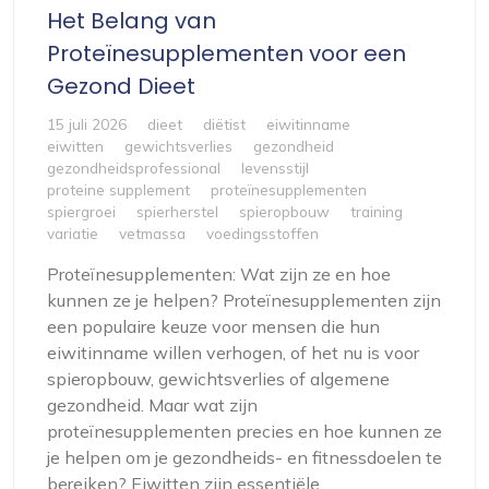
Het Belang van
Proteïnesupplementen voor een
Gezond Dieet
15 juli 2026
dieet
diëtist
eiwitinname
eiwitten
gewichtsverlies
gezondheid
gezondheidsprofessional
levensstijl
proteine supplement
proteïnesupplementen
spiergroei
spierherstel
spieropbouw
training
variatie
vetmassa
voedingsstoffen
Proteïnesupplementen: Wat zijn ze en hoe
kunnen ze je helpen? Proteïnesupplementen zijn
een populaire keuze voor mensen die hun
eiwitinname willen verhogen, of het nu is voor
spieropbouw, gewichtsverlies of algemene
gezondheid. Maar wat zijn
proteïnesupplementen precies en hoe kunnen ze
je helpen om je gezondheids- en fitnessdoelen te
bereiken? Eiwitten zijn essentiële