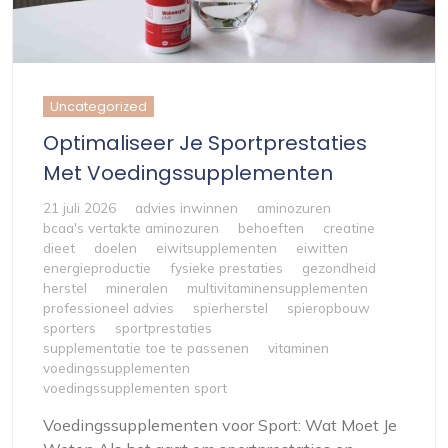
Uncategorized
Optimaliseer Je Sportprestaties
Met Voedingssupplementen
21 juli 2026
advies inwinnen
aminozuren
bcaa's vertakte aminozuren
behoeften
creatine
dieet
doelen
eiwitsupplementen
eiwitten
energieproductie
fysieke prestaties
gezondheid
herstel
mineralen
multivitaminensupplementen
professioneel advies
spierherstel
spieropbouw
sporters
sportprestaties
supplementatie toe te passenen
vitaminen
voedingssupplementen
voedingssupplementen sport
Voedingssupplementen voor Sport: Wat Moet Je