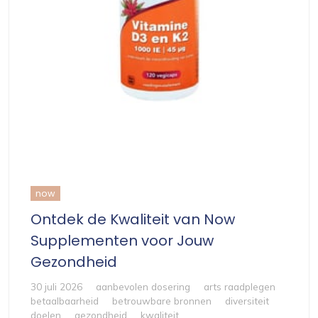
now
Ontdek de Kwaliteit van Now
Supplementen voor Jouw
Gezondheid
30 juli 2026
aanbevolen dosering
arts raadplegen
betaalbaarheid
betrouwbare bronnen
diversiteit
doelen
gezondheid
kwaliteit