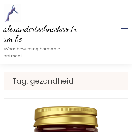
Ga
naar
inhoud
alexandertechniekcentr
um.be
Waar beweging harmonie
ontmoet.
Tag:
gezondheid