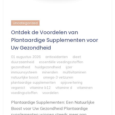
Uncategorized
Ontdek de Voordelen van
Plantaardige Supplementen voor
Uw Gezondheid
01 augustus 2026
antioxidanten
dieet
duurzaamheid
essentiële voedingsstoffen
gezondheid
huidgezondheid
ijzer
immuunsysteem
mineralen
multivitaminen
natuurlijke boost
omega-3 vetzuren
plantaardige supplementen
spijsvertering
veganist
vitamine b12
vitamine d
vitaminen
voedingsstoffen
voordelen
Plantaardige Supplementen: Een Natuurlijke
Boost voor Uw Gezondheid Plantaardige
supplementen winnen steeds meer aan