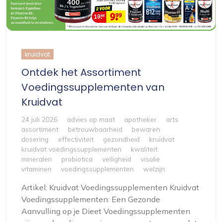
kruidvat
Ontdek het Assortiment
Voedingssupplementen van
Kruidvat
24 juli 2026
advies op maat
apotheker
arts
assortiment
betrouwbaarheid
bewaren
dosering
effectiviteit
gezondheid
kruidvat
kruidvat voedingssupplementen
kwaliteit
mineralen
probiotica
veiligheid
visolie
vitaminen
voedingssupplementen
welzijn
Artikel: Kruidvat Voedingssupplementen Kruidvat
Voedingssupplementen: Een Gezonde
Aanvulling op je Dieet Voedingssupplementen