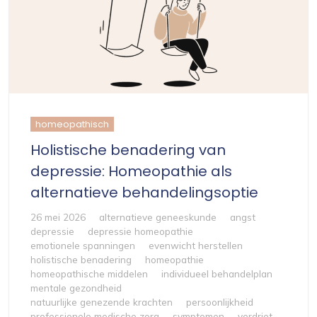
homeopathisch
Holistische benadering van
depressie: Homeopathie als
alternatieve behandelingsoptie
26 mei 2026
alternatieve geneeskunde
angst
depressie
depressie homeopathie
emotionele spanningen
evenwicht herstellen
holistische benadering
homeopathie
homeopathische middelen
individueel behandelplan
mentale gezondheid
natuurlijke genezende krachten
persoonlijkheid
professionele medische zorg
symptomen
verdriet