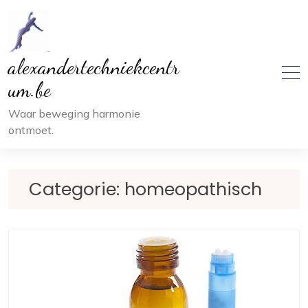
Ga
naar
inhoud
alexandertechniekcentr
um.be
Waar beweging harmonie
ontmoet.
Categorie:
homeopathisch