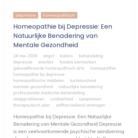
depressie
homeopathisch
Homeopathie bij Depressie: Een
Natuurlijke Benadering van
Mentale Gezondheid
24 mei 2026
angst
balans
behandeling
depressie
emoties
fysieke kenmerken
gekwalificeerde homeopathisch arts
homeopathie
homeopathie bij depressie
homeopathische middelen
lusteloosheid
mentale gezondheid
natuurlijke benadering
professionele medische behandeling
slaapproblemen
somberheid
symptomen
therapeutisch plan
zelfherstellend vermogen
Homeopathie bij Depressie: Een Natuurlijke
Benadering van Mentale Gezondheid Depressie
is een veelvoorkomende psychische aandoening