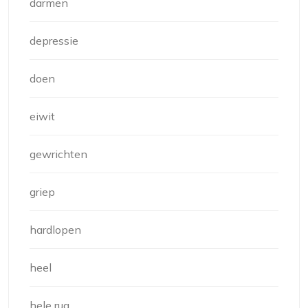
darmen
depressie
doen
eiwit
gewrichten
griep
hardlopen
heel
hele rug