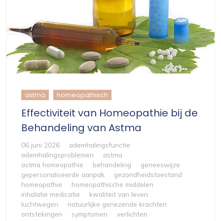
astma
homeopathisch
Effectiviteit van Homeopathie bij de
Behandeling van Astma
06 juni 2026
ademhalingsfunctie
ademhalingsproblemen
astma
astma homeopathie
behandeling
geneeswijze
gepersonaliseerde aanpak
gezondheidstoestand
homeopathie
homeopathische middelen
inhalatie medicatie
kwaliteit van leven
luchtwegen
natuurlijke genezende krachten
ontstekingen
symptomen
verlichten