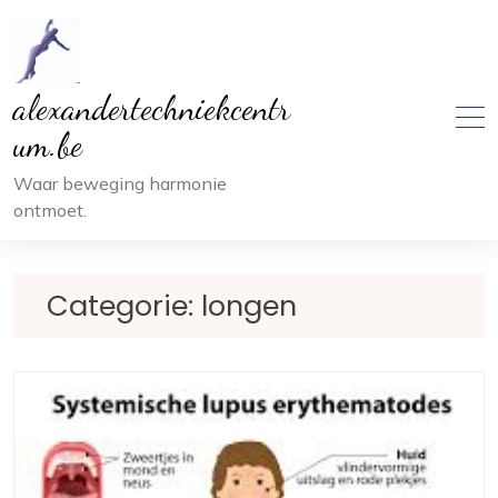
Ga
naar
inhoud
alexandertechniekcentr
um.be
Waar beweging harmonie
ontmoet.
Categorie:
longen