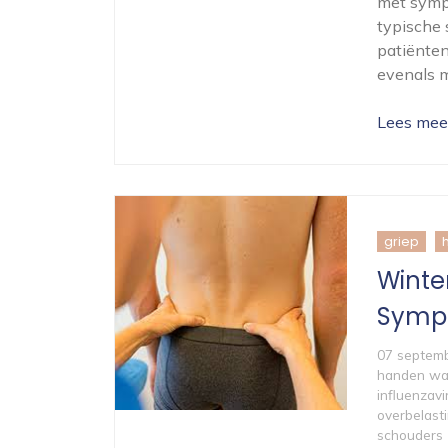
met sympt
typische 
patiënten.
evenals m
Lees mee
griep
Winte
Sympt
07 septem
handen wa
influenzavi
overbelast
schouders