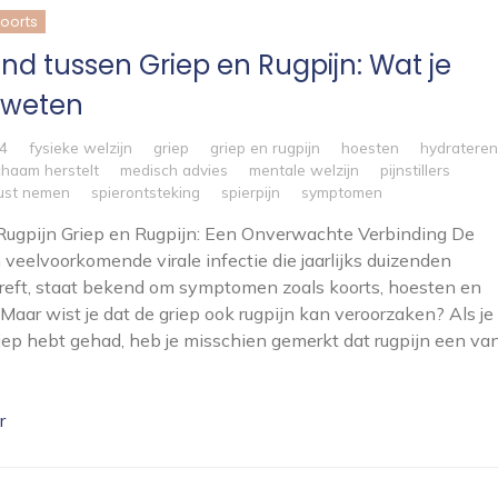
koorts
nd tussen Griep en Rugpijn: Wat je
 weten
4
fysieke welzijn
griep
griep en rugpijn
hoesten
hydrateren
ichaam herstelt
medisch advies
mentale welzijn
pijnstillers
ust nemen
spierontsteking
spierpijn
symptomen
Rugpijn Griep en Rugpijn: Een Onverwachte Verbinding De
n veelvoorkomende virale infectie die jaarlijks duizenden
eft, staat bekend om symptomen zoals koorts, hoesten en
. Maar wist je dat de griep ook rugpijn kan veroorzaken? Als je
riep hebt gehad, heb je misschien gemerkt dat rugpijn een va
r