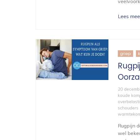
veelvoor
Lees mee
griep
Rugpi
Oorza
20 decemb
koude kom
overbelast
schouders
warmtekom
Rugpijn d
wel beken