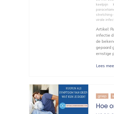
keelpijn
paracetam
stretching
virale infec
Artikel: R
infectie 
de bekend
gepaard g
ernstige 
Lees mee
griep
Hoe o