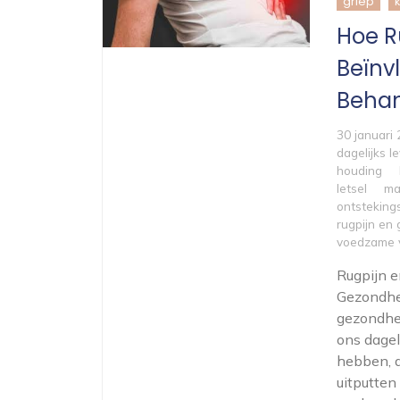
griep
Hoe R
Beïnv
Behan
30 januari
dagelijks l
houding
letsel
ma
ontsteking
rugpijn en 
voedzame 
Rugpijn 
Gezondhe
gezondhe
ons dagel
hebben, 
uitputten