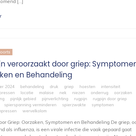
komend […]
r
koorts
jn veroorzaakt door griep: Symptomen
ken en Behandeling
er 2024
behandeling
druk
griep
hoesten
intensiteit
pressen
locatie
malaise
nek
niezen
onderrug
oorzaken
ing
pijnlijk gebied
pijnverlichting
rugpijn
rugpijn door griep
spierspanning verminderen
spierzwakte
symptomen
pressen
wervelkolom
oor Griep: Oorzaken, Symptomen en Behandeling De griep, o
d als influenza, is een virale infectie die vaak gepaard gaat