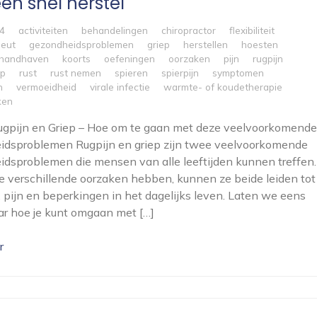
en snel herstel
4
activiteiten
behandelingen
chiropractor
flexibiliteit
peut
gezondheidsproblemen
griep
herstellen
hoesten
 handhaven
koorts
oefeningen
oorzaken
pijn
rugpijn
ep
rust
rust nemen
spieren
spierpijn
symptomen
n
vermoeidheid
virale infectie
warmte- of koudetherapie
ken
Rugpijn en Griep – Hoe om te gaan met deze veelvoorkomende
idsproblemen Rugpijn en griep zijn twee veelvoorkomende
dsproblemen die mensen van alle leeftijden kunnen treffen.
 verschillende oorzaken hebben, kunnen ze beide leiden tot
pijn en beperkingen in het dagelijks leven. Laten we eens
ar hoe je kunt omgaan met […]
r