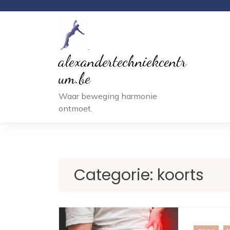
Ga
naar
inhoud
alexandertechniekcentr
um.be
Waar beweging harmonie
ontmoet.
Categorie:
koorts