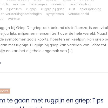
koorts
malaise
oefeningen
onderrug
overbelasting
ol
pijnstillers
rugpijn
rugpijn bij griep
rust
spierspanning
- en versterkingsoefeningen
symptomen
vermoeidheid
tie
warmte
ugpijn bij Griep De griep, ook bekend als influenza, is een vira
die jaarlijks miljoenen mensen treft over de hele wereld. Naast
e symptomen zoals koorts, hoesten en keelpijn, kan griep o
aan met rugpijn. Rugpijn bij griep kan variëren van lichte tot
pijn en kan het algehele ongemak van […]
r
koorts
m te gaan met rugpijn en griep: Tips