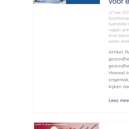
voor e
27 mei 202
fysiothera
hydratatie
rugpijn gri
thuis blijve
water drin
Artikel: 
gezondhe
gezondhei
Hoewel ze
ongemak, 
kijken na
Lees mee