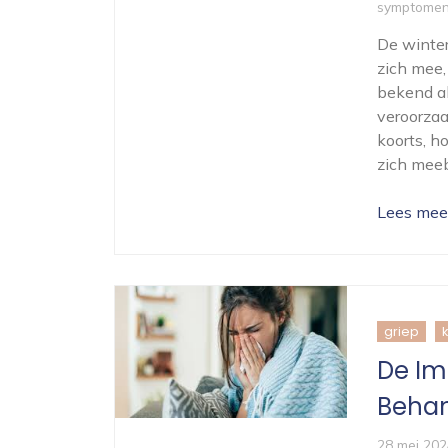
symptome
De winte
zich mee,
bekend al
veroorzaa
koorts, h
zich mee
Lees mee
griep
De Im
Behan
28 mei 202