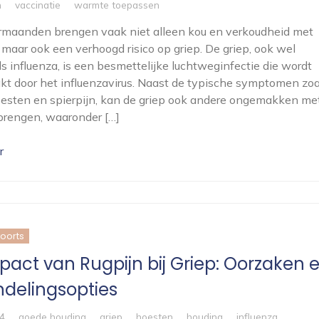
n
vaccinatie
warmte toepassen
rmaanden brengen vaak niet alleen kou en verkoudheid met
 maar ook een verhoogd risico op griep. De griep, ook wel
s influenza, is een besmettelijke luchtweginfectie die wordt
kt door het influenzavirus. Naast de typische symptomen zoa
oesten en spierpijn, kan de griep ook andere ongemakken me
brengen, waaronder […]
r
koorts
pact van Rugpijn bij Griep: Oorzaken 
delingsopties
4
goede houding
griep
hoesten
houding
influenza