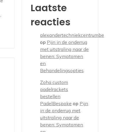
ze
Laatste
,
reacties
alexandertechniekcentrumbe
op
Pijn in de onderrug
met uitstraling naar de
benen: Symptomen
en
Behandelingsopties
Zoha custom
padelrackets
bestellen
PadelBespoke
op
Pijn
in de onderrug met
uitstraling naar de
benen: Symptomen
en