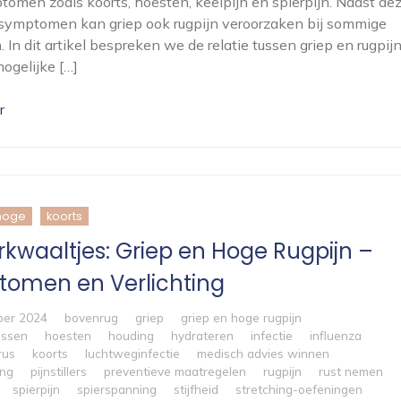
omen zoals koorts, hoesten, keelpijn en spierpijn. Naast de
symptomen kan griep ook rugpijn veroorzaken bij sommige
 In dit artikel bespreken we de relatie tussen griep en rugpijn
ogelijke […]
r
hoge
koorts
rkwaaltjes: Griep en Hoge Rugpijn –
omen en Verlichting
ber 2024
bovenrug
griep
griep en hoge rugpijn
ssen
hoesten
houding
hydrateren
infectie
influenza
rus
koorts
luchtweginfectie
medisch advies winnen
ing
pijnstillers
preventieve maatregelen
rugpijn
rust nemen
spierpijn
spierspanning
stijfheid
stretching-oefeningen