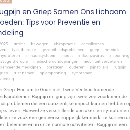
koorts
ugpijn en Griep Samen Ons Lichaam
loeden: Tips voor Preventie en
deling
 2025
artritis
bewegen
chiropractie
complicaties
even
fysiotherapie
gezondheidsproblemen
griep
hernia's
hydrateren
immuunsysteem
impact
influenzavirus
inspanning
ssage therapie
medische aandoeningen
mobiliteit verbeteren
sremmende medicijnen
oorzaken
ouderen
pijnstillers
rugpijn
griep
rust nemen
spierspanning
symptomen
voeding
en Griep: Hoe om te Gaan met Twee Veelvoorkomende
idsproblemen Rugpijn en griep zijn twee veelvoorkomende
idsproblemen die een aanzienlijke impact kunnen hebben o
ijks leven. Hoewel ze verschillende oorzaken en symptomen
delen ze vaak een gemeenschappelijk kenmerk: ze kunnen o
 en belemmeren in onze normale activiteiten. Rugpijn is een