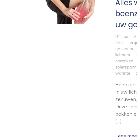
Alles
beenz
uw ge
01 maart 
druk
erg
gezondhei
lichaam
oorzaken
spierspann
warmte
Beenzenu
in uw lic
zenuwen, 
Deze zenu
bekken en
[…]
Lees mee