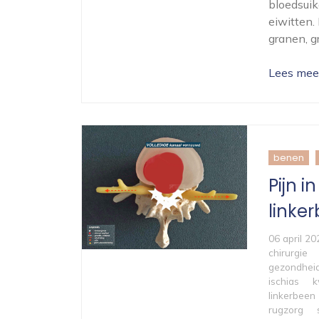
bloedsuik
eiwitten.
granen, g
Lees mee
benen
Pijn i
linke
06 april 20
chirurgie
gezondhei
ischias
k
linkerbeen
rugzorg