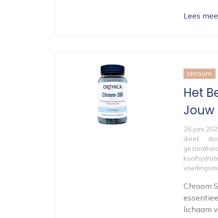
Lees mee
chroom
Het B
Jouw
26 juni 20
dieet
do
gezondhei
koolhydrat
voedingsmi
Chroom S
essentiee
lichaam v