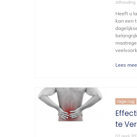
zithouding
Heeft u l
kan een t
dagelijks
belangrij
maatrege
veelvoor
Lees mee
lage rug
Effec
te Ve
02 april 20