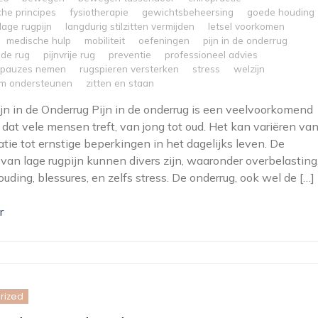
he principes
fysiotherapie
gewichtsbeheersing
goede houding
lage rugpijn
langdurig stilzitten vermijden
letsel voorkomen
medische hulp
mobiliteit
oefeningen
pijn in de onderrug
n de rug
pijnvrije rug
preventie
professioneel advies
 pauzes nemen
rugspieren versterken
stress
welzijn
om ondersteunen
zitten en staan
Pijn in de Onderrug Pijn in de onderrug is een veelvoorkomend
dat vele mensen treft, van jong tot oud. Het kan variëren va
tatie tot ernstige beperkingen in het dagelijks leven. De
van lage rugpijn kunnen divers zijn, waaronder overbelasting
ouding, blessures, en zelfs stress. De onderrug, ook wel de […]
r
rized