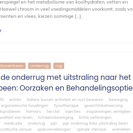
erspiegel en het metabolisme van koolhydraten, vetten en
 Hoewel chroom in veel voedingsmiddelen voorkomt, zoals vo
roenten en vlees, kiezen sommige […]
r
bovenbeen
onderrug
rug
n de onderrug met uitstraling naar het
rbeen: Oorzaken en Behandelingsoptie
26
artritis
balans tussen activiteit en rust bewaren
beweging
ergonomische houdingen
fysiotherapie
gewichtsbeheersing
dsprobleem
hernia's
herstel
injecties
inspanningen vermijden
waliteit van leven
lichaamsbeweging
lichte oefeningen
medicatie
onderrug
pijn
pijn onderrug links uitstraling been
sciatische zenuw
spierverrekkingen
spinale stenose
wandelen