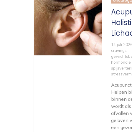
Uncatego
Acupu
Holis
Lich
14 juli 202
cravings
gewichtsb
hormonale
spijsverter
stressverm
Acupunctu
Helpen bi
binnen de
wordt als
afvallen 
geloven v
een gezon