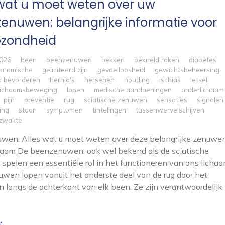
 wat u moet weten over uw
enuwen: belangrijke informatie voor
zondheid
2026
been
beenzenuwen
bekken
bekneld raken
diabetes
onomische
geïrriteerd zijn
gevoelloosheid
gewichtsbeheersing
d bevorderen
hernia's
hersenen
houding
ischias
letsel
lichaamsbeweging
lopen
medische aandoeningen
onderlichaam
pijn
preventie
rug
sciatische zenuwen
sensaties
signalen
ing
staan
symptomen
tintelingen
tussenwervelschijven
zwakte
wen: Alles wat u moet weten over deze belangrijke zenuwe
haam De beenzenuwen, ook wel bekend als de sciatische
spelen een essentiële rol in het functioneren van ons lichaa
wen lopen vanuit het onderste deel van de rug door het
 langs de achterkant van elk been. Ze zijn verantwoordelijk
r