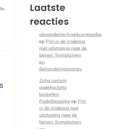
Laatste
lle
reacties
alexandertechniekcentrumbe
op
Pijn in de onderrug
met uitstraling naar de
benen: Symptomen
en
Behandelingsopties
Zoha custom
s
padelrackets
bestellen
PadelBespoke
op
Pijn
in de onderrug met
uitstraling naar de
benen: Symptomen
en