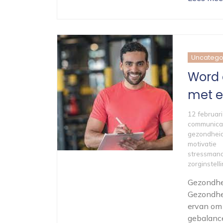
Uncatego
Word 
met e
12 februar
communica
gezondhei
motivatie
stressman
zorginstell
Gezondhei
Gezondhei
ervan om
gebalance