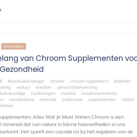
r
mineralen
elang van Chroom Supplementen voo
 Gezondheid
26
bloedsuikerspiegel
chroom
chroom supplement
diabetes
sering
eetlust
eiwitten
gewichtsbeheersing
dsdeskundige
hunkeringen
insuline
insulineresistentie
en
metabolisme
mineraal
onderzoek
supplementen
vetten
ddelen
upplementen: Alles Wat Je Moet Weten Chroom is een
l mineraal dat van nature in kleine hoeveelheden in ons
oorkomt. Het speelt een cruciale rol bij het reguleren van de