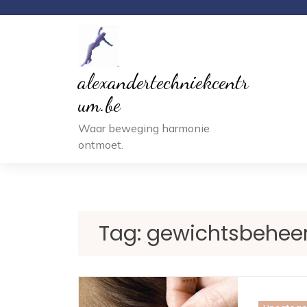
Ga
naar
inhoud
alexandertechniekcentr
um.be
Waar beweging harmonie
ontmoet.
Tag:
gewichtsbehee