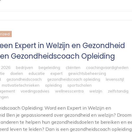
rized
een Expert in Welzijn en Gezondheid
en Gezondheidscoach Opleiding
i 2026
bedrijven
begeleiding
cliënten
coachingvaardigheden
tie
doelen
educatie
expert
gewichtsbeheersing
d
gezondheidscoach
gezondheidscoach opleiding
levensstijl
motivatietechnieken
opleiding
sportscholen
agement
voedingsadvies
wellnesscentra
welzijn
zelfstandig
ingen
dscoach Opleiding: Word een Expert in Welzijn en
d Ben je gepassioneerd over gezondheid en welzijn? Droom 
 anderen te helpen hun gezondheidsdoelen te bereiken en e
erd leven te leiden? Dan is een gezondheidscoach opleiding