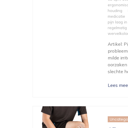
ergonomisc
houding
medicatie
pijn laag i
regelmatig
wervelkol
Artikel: 
probleem 
milde irri
oorzaken 
slechte h
Lees mee
Uncatego