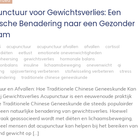
rized
nctuur voor Gewichtsverlies: Een
tische Benadering naar een Gezonder
aam
6
acupunctuur
acupunctuur afvallen
afvallen
cortisol
diëten
eetlust
emotionele onevenwichtigheden
eheersing
gewichtsverlies
hormonale balans
 onbalans
insuline
lichaamsbeweging
onevenwicht
qi
ing
spijsvertering verbeteren
stofwisseling verbeteren
stress
indering
traditionele chinese geneeskunde
ur en Afvallen: Hoe Traditionele Chinese Geneeskunde Kan
j Gewichtsverlies Acupunctuur is een eeuwenoude praktijk
 Traditionele Chinese Geneeskunde die steeds populairder
 een natuurlijke benadering van gewichtsverlies. Hoewel
vaak geassocieerd wordt met diëten en lichaamsbeweging,
eel mensen dat acupunctuur kan helpen bij het bereiken van
d gewicht op […]