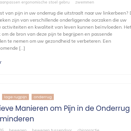
 aanpassen ergonomische stoel gebru
zwemmen
ast van pijn in uw onderrug die uitstraalt naar uw linkerbeen? 
eken zijn van verschillende onderliggende oorzaken die uw
e activiteiten en kwaliteit van leven kunnen beïnvloeden. Het
k om de bron van deze pijn te begrijpen en passende
len te nemen om uw gezondheid te verbeteren. Een
komende […]
r
lage rugpijn
onderrug
tieve Manieren om Pijn in de Onderrug
rminderen
26
bewegen
bewegen tussendoor
chiropractie