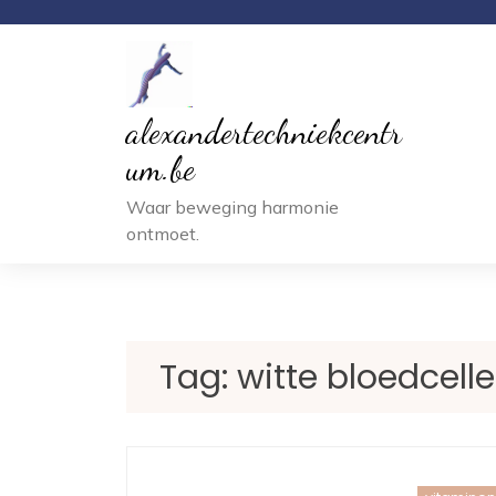
Ga
naar
inhoud
alexandertechniekcentr
um.be
Waar beweging harmonie
ontmoet.
Tag:
witte bloedcell