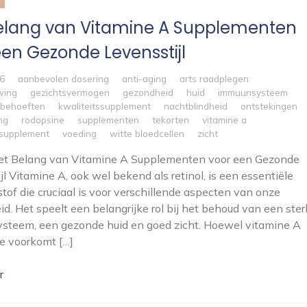
elang van Vitamine A Supplementen
een Gezonde Levensstijl
26
aanbevolen dosering
anti-aging
arts raadplegen
wing
gezichtsvermogen
gezondheid
huid
immuunsysteem
e behoeften
kwaliteitssupplement
nachtblindheid
ontstekingen
ng
rodopsine
supplementen
tekorten
vitamine a
 supplement
voeding
witte bloedcellen
zicht
 Het Belang van Vitamine A Supplementen voor een Gezonde
jl Vitamine A, ook wel bekend als retinol, is een essentiële
tof die cruciaal is voor verschillende aspecten van onze
d. Het speelt een belangrijke rol bij het behoud van een ster
steem, een gezonde huid en goed zicht. Hoewel vitamine A
e voorkomt […]
r