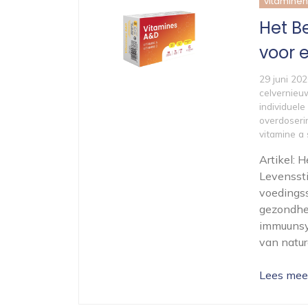
vitaminen
Het B
voor 
29 juni 20
celvernieu
individuel
overdoseri
vitamine a
Artikel:
Levenssti
voedingss
gezondhei
immuunsy
van natur
Lees mee