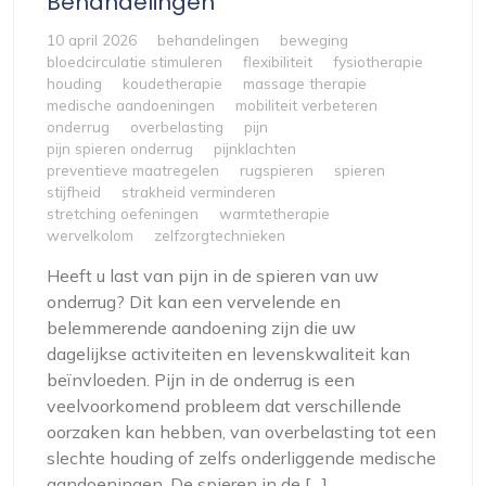
Behandelingen
10 april 2026
behandelingen
beweging
bloedcirculatie stimuleren
flexibiliteit
fysiotherapie
houding
koudetherapie
massage therapie
medische aandoeningen
mobiliteit verbeteren
onderrug
overbelasting
pijn
pijn spieren onderrug
pijnklachten
preventieve maatregelen
rugspieren
spieren
stijfheid
strakheid verminderen
stretching oefeningen
warmtetherapie
wervelkolom
zelfzorgtechnieken
Heeft u last van pijn in de spieren van uw
onderrug? Dit kan een vervelende en
belemmerende aandoening zijn die uw
dagelijkse activiteiten en levenskwaliteit kan
beïnvloeden. Pijn in de onderrug is een
veelvoorkomend probleem dat verschillende
oorzaken kan hebben, van overbelasting tot een
slechte houding of zelfs onderliggende medische
aandoeningen. De spieren in de […]