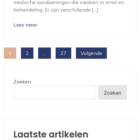
medische aandoeningen die variëren in ernst en
behandeling. Er zijn verschillende […]
Lees meer
Berichten
1
2
…
27
Volgende
paginering
Zoeken
Zoeken
Laatste artikelen