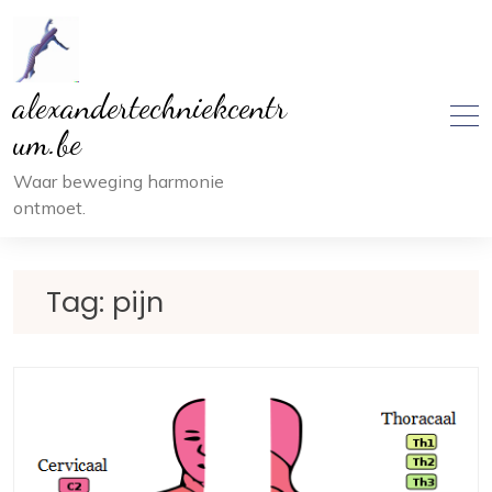
Ga
naar
inhoud
alexandertechniekcentr
um.be
Waar beweging harmonie
ontmoet.
Tag:
pijn