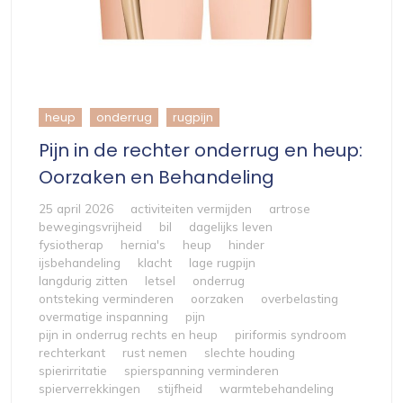
heup
onderrug
rugpijn
Pijn in de rechter onderrug en heup:
Oorzaken en Behandeling
25 april 2026
activiteiten vermijden
artrose
bewegingsvrijheid
bil
dagelijks leven
fysiotherap
hernia's
heup
hinder
ijsbehandeling
klacht
lage rugpijn
langdurig zitten
letsel
onderrug
ontsteking verminderen
oorzaken
overbelasting
overmatige inspanning
pijn
pijn in onderrug rechts en heup
piriformis syndroom
rechterkant
rust nemen
slechte houding
spierirritatie
spierspanning verminderen
spierverrekkingen
stijfheid
warmtebehandeling