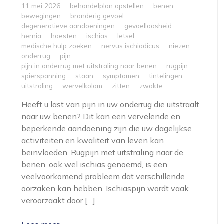
11 mei 2026
behandelplan opstellen
benen
bewegingen
branderig gevoel
degeneratieve aandoeningen
gevoelloosheid
hernia
hoesten
ischias
letsel
medische hulp zoeken
nervus ischiadicus
niezen
onderrug
pijn
pijn in onderrug met uitstraling naar benen
rugpijn
spierspanning
staan
symptomen
tintelingen
uitstraling
wervelkolom
zitten
zwakte
Heeft u last van pijn in uw onderrug die uitstraalt
naar uw benen? Dit kan een vervelende en
beperkende aandoening zijn die uw dagelijkse
activiteiten en kwaliteit van leven kan
beïnvloeden. Rugpijn met uitstraling naar de
benen, ook wel ischias genoemd, is een
veelvoorkomend probleem dat verschillende
oorzaken kan hebben. Ischiaspijn wordt vaak
veroorzaakt door […]