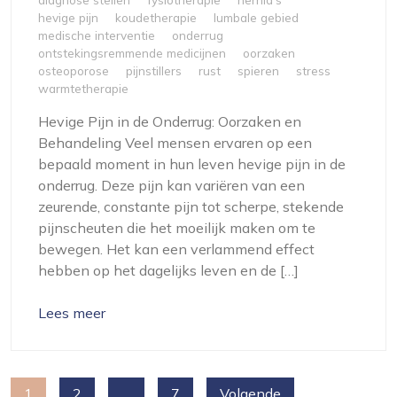
hevige pijn
koudetherapie
lumbale gebied
medische interventie
onderrug
ontstekingsremmende medicijnen
oorzaken
osteoporose
pijnstillers
rust
spieren
stress
warmtetherapie
Hevige Pijn in de Onderrug: Oorzaken en
Behandeling Veel mensen ervaren op een
bepaald moment in hun leven hevige pijn in de
onderrug. Deze pijn kan variëren van een
zeurende, constante pijn tot scherpe, stekende
pijnscheuten die het moeilijk maken om te
bewegen. Het kan een verlammend effect
hebben op het dagelijks leven en de […]
Lees meer
Berichten
1
2
…
7
Volgende