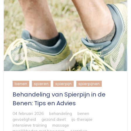
benen
spieren
spierpijn
spierpijnen
Behandeling van Spierpijn in de
Benen: Tips en Advies
04 februari 2026
behandeling
benen
gevoeligheid
gezond dieet
ijs-therapie
intensieve training
massage
moeilijkheden met bewegen
oorzaken