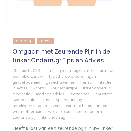
onderrug
rechts
Omgaan met Zeurende Pijn in de
Linker Onderrug: Tips en Advies
26 maart 2026
alarmsignalen rugklachten
artrose
beknelde zenuw
fysiotherapie-oefeningen
gevoelloosheid
gewichtsverlies
hernia
infectie
injecties
koorts
koudetherapie
linker onderrug
medicatie
medisch advies
nierstenen
oorzaken
overbelasting
rust
spierspanning
tintelingen in been
verlies controle blaas darmen
warmtetherapie
wervelkolom
zeurende pijn
zeurende pijn links onderrug
Heeft u last van een zeurende pijn in uw linker