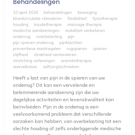
Behandelingen
10 april 2026
behandelingen
beweging
bloedcirculatie stimuleren
flexibiliteit
fysiotherapie
houding
koudetherapie
massage therapie
medische aandoeningen
mobiliteit verbeteren
onderrug
overbelasting
pijn
pijn spieren onderrug
pijnklachten
preventieve maatregelen
rugspieren
spieren
stijfheid
strakheid verminderen
stretching oefeningen
warmtetherapie
wervelkolom
zelfzorgtechnieken
Heeft u last van pijn in de spieren van uw
onderrug? Dit kan een vervelende en
belemmerende aandoening zijn die uw
dagelijkse activiteiten en levenskwaliteit kan
beïnvloeden. Pijn in de onderrug is een
veelvoorkomend probleem dat verschillende
oorzaken kan hebben, van overbelasting tot een
slechte houding of zelfs onderliggende medische