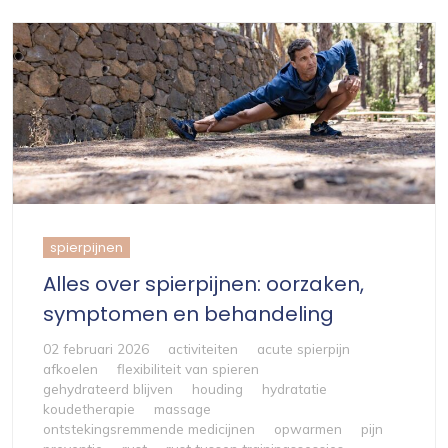
spierpijnen
Alles over spierpijnen: oorzaken,
symptomen en behandeling
02 februari 2026
activiteiten
acute spierpijn
afkoelen
flexibiliteit van spieren
gehydrateerd blijven
houding
hydratatie
koudetherapie
massage
ontstekingsremmende medicijnen
opwarmen
pijn