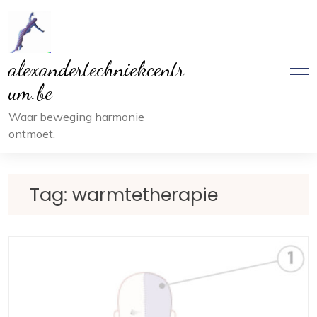
Ga
naar
inhoud
alexandertechniekcentr
um.be
Waar beweging harmonie
ontmoet.
Tag:
warmtetherapie