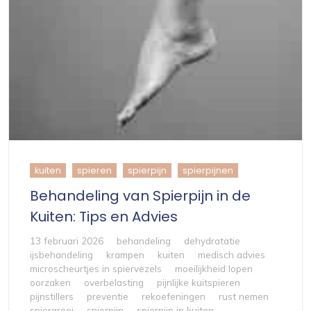
kuiten
spieren
spierpijn
spierpijnen
Behandeling van Spierpijn in de
Kuiten: Tips en Advies
13 februari 2026
behandeling
dehydratatie
ijsbehandeling
krampen
kuiten
medisch advies
microscheurtjes in spiervezels
moeilijkheid lopen
oorzaken
overbelasting
pijnlijke kuitspieren
pijnstillers
preventie
rekoefeningen
rust nemen
spiergroei
spierpijn
spierpijn in kuiten