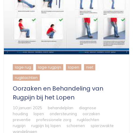
lage rug
lage rugpijn
lopen
niet
rugklachten
Oorzaken en Behandeling van
Rugpijn bij het Lopen
10 januari 2025
behandelplan
diagnose
houding
lopen
ondersteuning
oorzaken
preventie
professionele zorg
rugklachten
rugpijn
rugpijn bij lopen
schoenen
spierzwakte
wandelingen