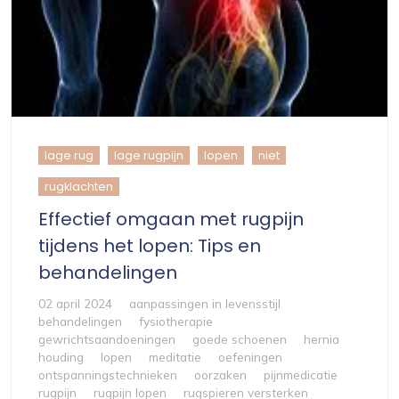
lage rug
lage rugpijn
lopen
niet
rugklachten
Effectief omgaan met rugpijn
tijdens het lopen: Tips en
behandelingen
02 april 2024
aanpassingen in levensstijl
behandelingen
fysiotherapie
gewrichtsaandoeningen
goede schoenen
hernia
houding
lopen
meditatie
oefeningen
ontspanningstechnieken
oorzaken
pijnmedicatie
rugpijn
rugpijn lopen
rugspieren versterken