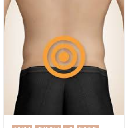
lage rug
lage rugpijn
niet
onderrug