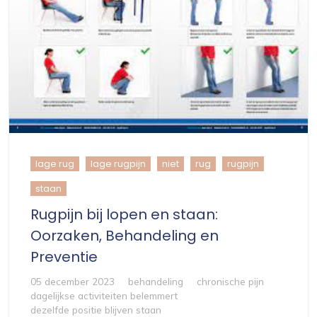
lage rug
lage rugpijn
niet
rug
rugpijn
staan
Rugpijn bij lopen en staan:
Oorzaken, Behandeling en
Preventie
05 december 2023
behandeling
chronische pijn
dagelijkse activiteiten belemmert
dezelfde positie blijven staan