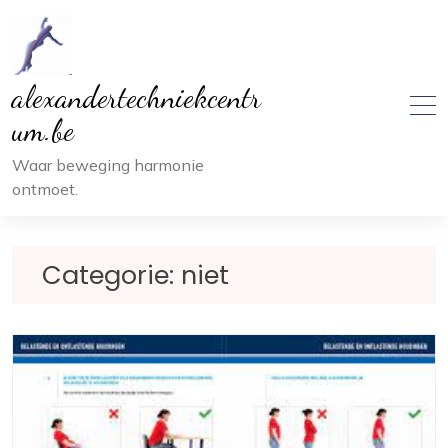
Ga
naar
inhoud
alexandertechniekcentr
um.be
Waar beweging harmonie
ontmoet.
Categorie:
niet