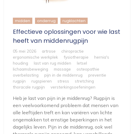
midden
onderrug
rugklachten
Effectieve oplossingen voor wie last
heeft van middenrugpijn
05 mei 2026
artrose
chiropractie
ergonomische werkplek
fysiotherapie
hernia's
houding
last van rug midden
letsel
lichaamsbeweging
massage
osteopathie
overbelasting
pijn in de middenrug
preventie
rugpijn
rugspieren
stress
stretching
thoracale rugpijn
versterkingsoefeningen
Heb je last van pijn in je middenrug? Rugpijn is
een veelvoorkomend probleem dat mensen van
alle leeftijden treft en kan variëren van lichte
ongemakken tot ernstige beperkingen in het
dagelijks leven. Pijn in de middenrug, ook wel
thoracale rugpijn genoemd, kan verschillende