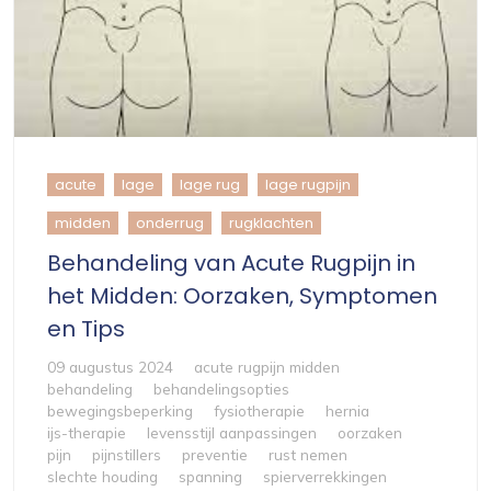
acute
lage
lage rug
lage rugpijn
midden
onderrug
rugklachten
Behandeling van Acute Rugpijn in
het Midden: Oorzaken, Symptomen
en Tips
09 augustus 2024
acute rugpijn midden
behandeling
behandelingsopties
bewegingsbeperking
fysiotherapie
hernia
ijs-therapie
levensstijl aanpassingen
oorzaken
pijn
pijnstillers
preventie
rust nemen
slechte houding
spanning
spierverrekkingen