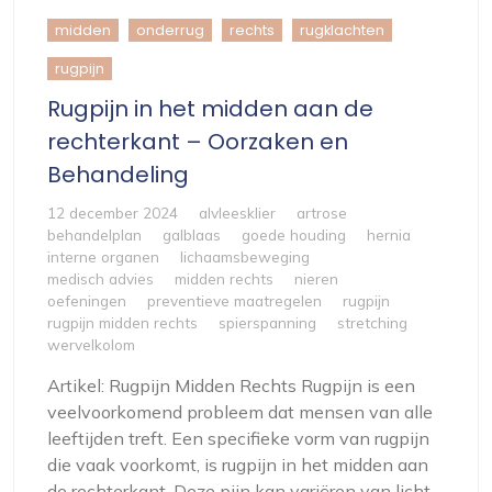
midden
onderrug
rechts
rugklachten
rugpijn
Rugpijn in het midden aan de
rechterkant – Oorzaken en
Behandeling
12 december 2024
alvleesklier
artrose
behandelplan
galblaas
goede houding
hernia
interne organen
lichaamsbeweging
medisch advies
midden rechts
nieren
oefeningen
preventieve maatregelen
rugpijn
rugpijn midden rechts
spierspanning
stretching
wervelkolom
Artikel: Rugpijn Midden Rechts Rugpijn is een
veelvoorkomend probleem dat mensen van alle
leeftijden treft. Een specifieke vorm van rugpijn
die vaak voorkomt, is rugpijn in het midden aan
de rechterkant. Deze pijn kan variëren van licht