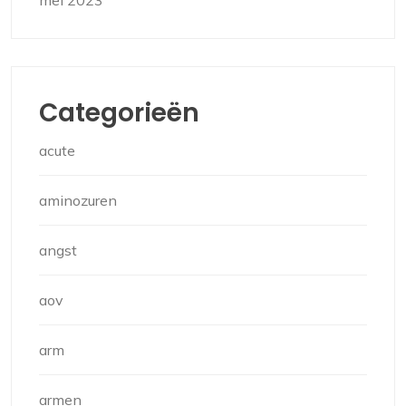
mei 2023
Categorieën
acute
aminozuren
angst
aov
arm
armen