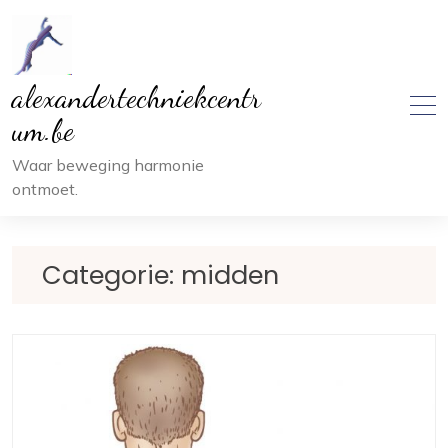
Ga
naar
inhoud
alexandertechniekcentr
um.be
Waar beweging harmonie
ontmoet.
Categorie:
midden