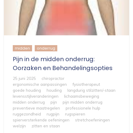
midden
onderrug
Pijn in de midden onderrug:
Oorzaken en Behandelingsopties
25 juni 2025
chiropractor
ergonomische aanpassingen
fysiotherapeut
goede houding
houding
langdurig stilzitten/-staan
levensstijlveranderingen
lichaamsbeweging
midden onderrug
pijn
pijn midden onderrug
preventieve maatregelen
professionele hulp
ruggezondheid
rugpijn
rugspieren
spierversterkende oefeningen
stretchoefeningen
welzijn
zitten en staan