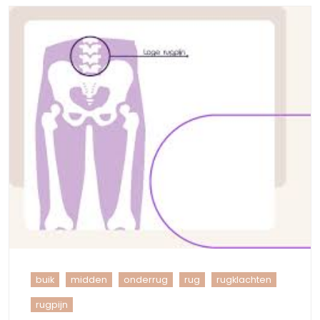
buik
midden
onderrug
rug
rugklachten
rugpijn