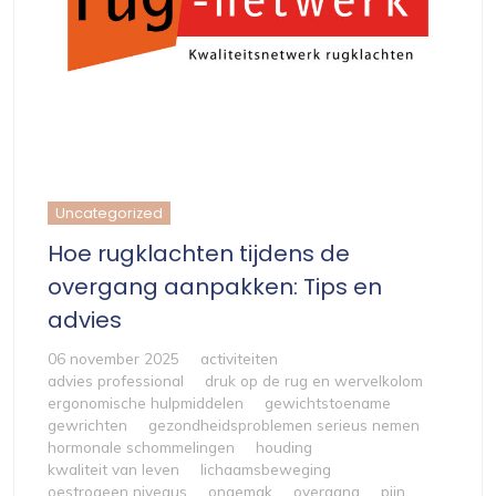
Uncategorized
Hoe rugklachten tijdens de
overgang aanpakken: Tips en
advies
06 november 2025
activiteiten
advies professional
druk op de rug en wervelkolom
ergonomische hulpmiddelen
gewichtstoename
gewrichten
gezondheidsproblemen serieus nemen
hormonale schommelingen
houding
kwaliteit van leven
lichaamsbeweging
oestrogeen niveaus
ongemak
overgang
pijn