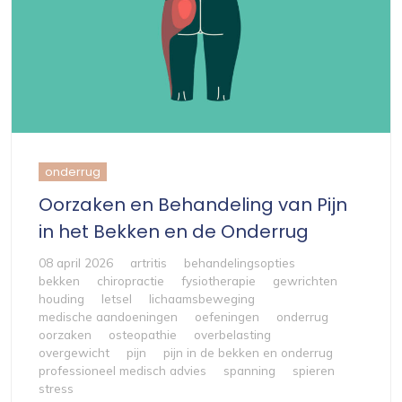
onderrug
Oorzaken en Behandeling van Pijn
in het Bekken en de Onderrug
08 april 2026
artritis
behandelingsopties
bekken
chiropractie
fysiotherapie
gewrichten
houding
letsel
lichaamsbeweging
medische aandoeningen
oefeningen
onderrug
oorzaken
osteopathie
overbelasting
overgewicht
pijn
pijn in de bekken en onderrug
professioneel medisch advies
spanning
spieren
stress