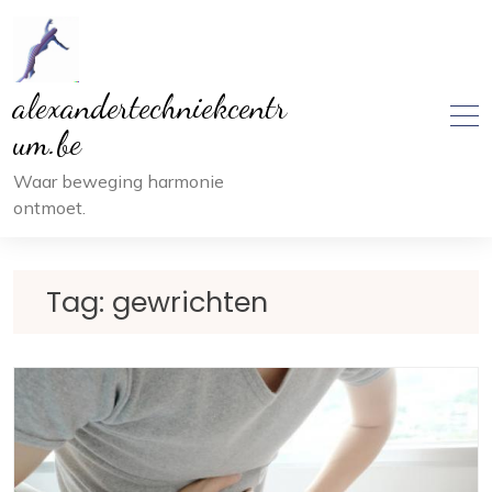
Ga
naar
inhoud
alexandertechniekcentr
um.be
Waar beweging harmonie
ontmoet.
Tag:
gewrichten