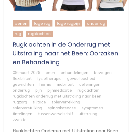
benen
lage rug
lage rugpijn
onderrug
rug
rugklachten
Rugklachten in de Onderrug met
Uitstraling naar het Been: Oorzaken
en Behandeling
09 maart 2026
been
behandelingen
bewegen
flexibiliteit
fysiotherapie
gevoelloosheid
gewrichten
hernia
mobiliteit
oefeningen
onderrug
pijn
pijnmedicatie
rugklachten
rugklachten onderrug met uitstraling naar been
rugzorg
slijtage
spierverrekking
spierverstuiking
spinaalstenose
symptomen
tintelingen
tussenwervelschijf
uitstraling
zwakte
Rugklachten Onderrug met Uitstraling naar Been