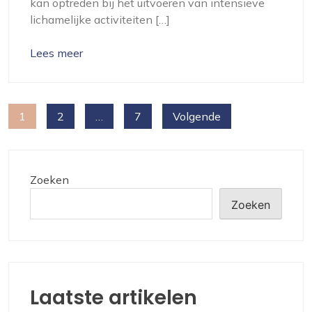
kan optreden bij het uitvoeren van intensieve
lichamelijke activiteiten […]
Lees meer
Berichten
1
2
…
7
Volgende
paginering
Zoeken
Zoeken
Laatste artikelen