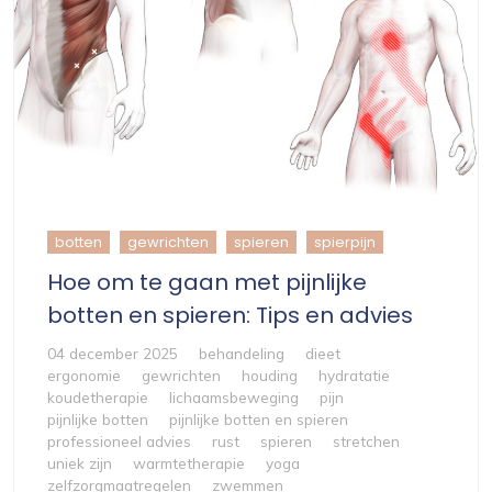
botten
gewrichten
spieren
spierpijn
Hoe om te gaan met pijnlijke
botten en spieren: Tips en advies
04 december 2025
behandeling
dieet
ergonomie
gewrichten
houding
hydratatie
koudetherapie
lichaamsbeweging
pijn
pijnlijke botten
pijnlijke botten en spieren
professioneel advies
rust
spieren
stretchen
uniek zijn
warmtetherapie
yoga
zelfzorgmaatregelen
zwemmen