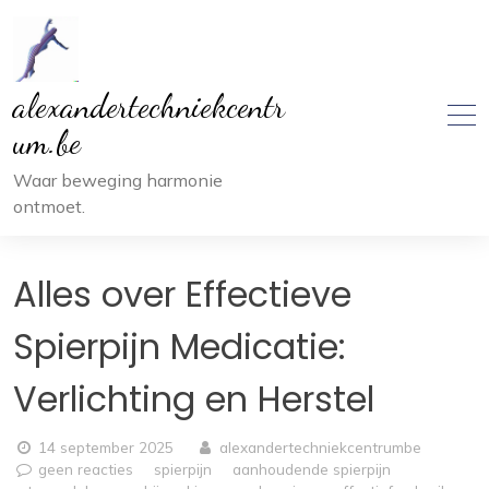
Ga
naar
inhoud
alexandertechniekcentr
um.be
Waar beweging harmonie
ontmoet.
Alles over Effectieve
Spierpijn Medicatie:
Verlichting en Herstel
14 september 2025
alexandertechniekcentrumbe
geen reacties
spierpijn
aanhoudende spierpijn