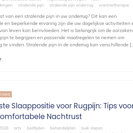
kkingen
stralende pijn
stralende pijn onderrug
warmtetherapie
ast van een stralende pijn in uw onderrug? Dit kan een
e en beperkende ervaring zijn die uw dagelijkse activiteiten 
 van leven kan beïnvloeden. Het is belangrijk om de oorzaken
pijn te begrijpen en passende maatregelen te nemen om
ng te vinden. Stralende pijn in de onderrug kan verschillende [
r
rized
te Slaappositie voor Rugpijn: Tips voo
omfortabele Nachtrust
 2026
arts
bedtijden
behandelplan
buik slapen