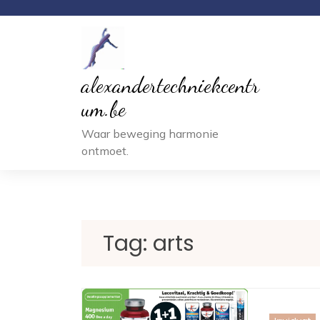
Ga
naar
inhoud
alexandertechniekcentr
um.be
Waar beweging harmonie
ontmoet.
Tag:
arts