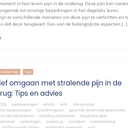
oment in hun leven pijn in de onderrug. Deze pijn kan variër
 ongemak tot ernstige beperkingen in het dagelijks leven.
zijn er verschillende manieren om deze pijn te verlichten en t
 dat deze terugkeert. Een van de belangrijkste aspecten […]
r
onderrug
rug
tief omgaan met stralende pijn in de
rug: Tips en advies
2026
aandoeningen
artritis
arts
chiropractor
che aanpassingen
fysiotherapeut
gezonde levensstijl gewoontes
herstel bevorderen
houding verbeteren
koudetherapie
nderzoek
oefeningen
onderrug
oorzaken
overbelasting
professioneel advies
regelmatig bewegen
rust