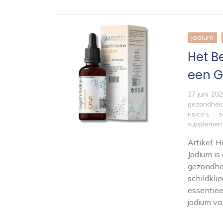
jodium
Het B
een G
27 juni 20
gezondhei
risico's
s
supplemen
Artikel:
Jodium is
gezondhei
schildkli
essentiee
jodium va