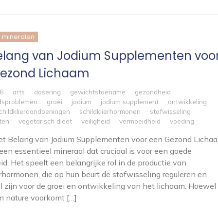
mineralen
elang van Jodium Supplementen voo
ezond Lichaam
26
arts
dosering
gewichtstoename
gezondheid
dsproblemen
groei
jodium
jodium supplement
ontwikkeling
childklieraandoeningen
schildklierhormonen
stofwisseling
ten
vegetarisch dieet
veiligheid
vermoeidheid
voeding
 Het Belang van Jodium Supplementen voor een Gezond Licha
 een essentieel mineraal dat cruciaal is voor een goede
d. Het speelt een belangrijke rol in de productie van
erhormonen, die op hun beurt de stofwisseling reguleren en
l zijn voor de groei en ontwikkeling van het lichaam. Hoewel
n nature voorkomt […]