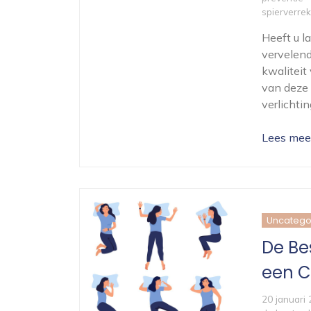
spierverre
Heeft u l
vervelend
kwaliteit
van deze 
verlichti
Lees mee
Uncatego
De Bes
een C
20 januari