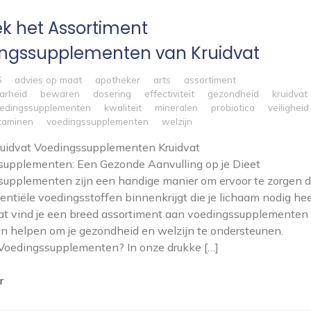
k het Assortiment
ngssupplementen van Kruidvat
6
advies op maat
apotheker
arts
assortiment
arheid
bewaren
dosering
effectiviteit
gezondheid
kruidvat
oedingssupplementen
kwaliteit
mineralen
probiotica
veiligheid
itaminen
voedingssupplementen
welzijn
Kruidvat Voedingssupplementen Kruidvat
supplementen: Een Gezonde Aanvulling op je Dieet
upplementen zijn een handige manier om ervoor te zorgen d
ssentiële voedingsstoffen binnenkrijgt die je lichaam nodig hee
vat vind je een breed assortiment aan voedingssupplementen
n helpen om je gezondheid en welzijn te ondersteunen.
oedingssupplementen? In onze drukke […]
r