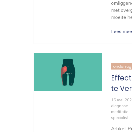
omliggend
met over
moeite he
Lees mee
onderrug
Effec
te Ve
16 mei 202
diagnose
meditatie
specialist
Artikel: 