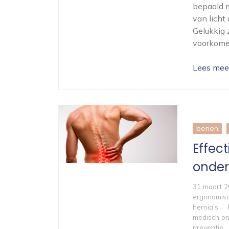
bepaald m
van licht
Gelukkig 
voorkomen
Lees mee
benen
Effec
onder
31 maart 
ergonomis
hernia's
medisch o
preventie