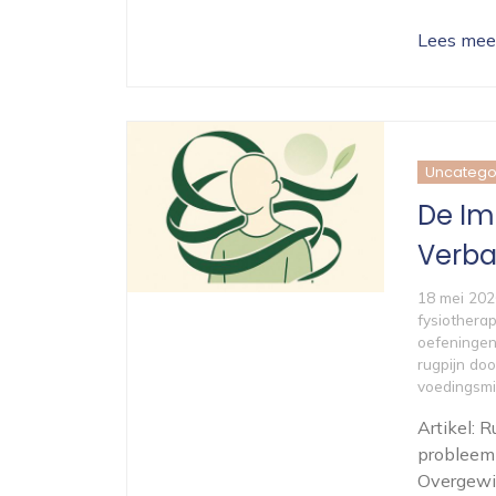
Lees mee
Uncatego
De Im
Verba
18 mei 202
fysiothera
oefeninge
rugpijn do
voedingsmi
Artikel: 
probleem
Overgewic