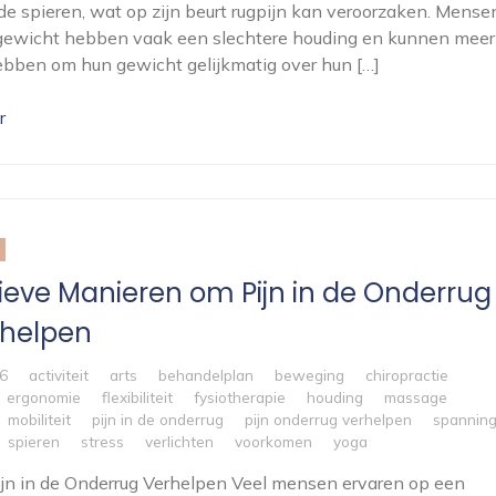
e spieren, wat op zijn beurt rugpijn kan veroorzaken. Mense
gewicht hebben vaak een slechtere houding en kunnen meer
bben om hun gewicht gelijkmatig over hun […]
r
tieve Manieren om Pijn in de Onderrug
rhelpen
6
activiteit
arts
behandelplan
beweging
chiropractie
ergonomie
flexibiliteit
fysiotherapie
houding
massage
mobiliteit
pijn in de onderrug
pijn onderrug verhelpen
spannin
spieren
stress
verlichten
voorkomen
yoga
Pijn in de Onderrug Verhelpen Veel mensen ervaren op een