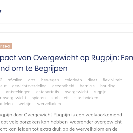
r
rized
pact van Overgewicht op Rugpijn: Ee
nd om te Begrijpen
6
afvallen
arts
bewegen
calorieën
dieet
flexibiliteit
peut
gewichtsverdeling
gezondheid
hernia's
houding
n
ontstekingen
osteoartritis
overgewicht
rugpijn
or overgewicht
spieren
stabiliteit
tiltechnieken
ddelen
welzijn
wervelkolom
Rugpijn door Overgewicht Rugpijn is een veelvoorkomend
 dat vele oorzaken kan hebben, waaronder overgewicht.
ht kan leiden tot extra druk op de wervelkolom en de