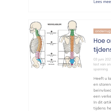
Lees mee
onderrug
Hoe o
tijden
03 juni 20
last van on
spanning
Heeft u l
en storen
beïnvloed
een verk
In dit ar
tijdens h