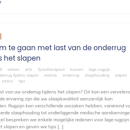
r
m te gaan met last van de onderrug
s het slapen
26
advies
arts
fysiotherapeut
kussen
lage rugpijn
derrug tijdens slapen
matras
onderrug
slaaphouding
slapen
stress
tips
ast van uw onderrug tijdens het slapen? Dit kan een vervelen
de ervaring zijn die uw slaapkwaliteit aanzienlijk kan
en. Rugpijn kan verschillende oorzaken hebben, variërend v
eerde slaaphouding tot onderliggende medische aandoeninge
tikel bespreken we enkele mogelijke redenen voor lage rugpijn
et slapen en geven we tips […]