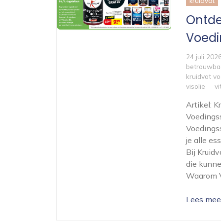
kruidvat
Ontde
Voedi
24 juli 202
betrouwba
kruidvat v
visolie
v
Artikel: 
Voedings
Voedingss
je alle e
Bij Kruid
die kunne
Waarom V
Lees mee