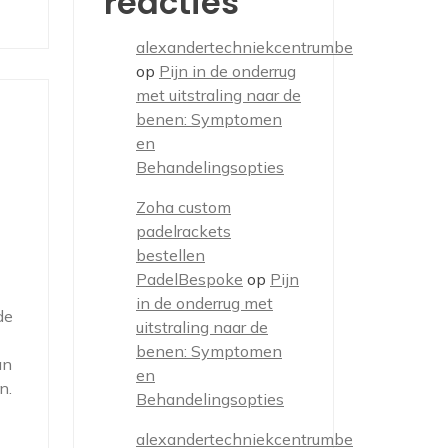
reacties
alexandertechniekcentrumbe
op
Pijn in de onderrug
met uitstraling naar de
benen: Symptomen
en
Behandelingsopties
Zoha custom
padelrackets
bestellen
PadelBespoke
op
Pijn
in de onderrug met
de
uitstraling naar de
benen: Symptomen
an
en
n.
Behandelingsopties
alexandertechniekcentrumbe