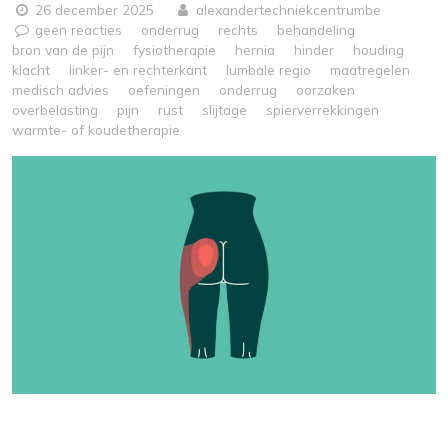
26 december 2025
alexandertechniekcentrumbe
geen reacties
onderrug
rechts
behandeling
bron van de pijn
fysiotherapie
hernia
hinder
houding
klacht
linker- en rechterkant
lumbale regio
maatregelen
medisch advies
oefeningen
onderrug
oorzaken
overbelasting
pijn
rust
slijtage
spierverrekkingen
warmte- of koudetherapie