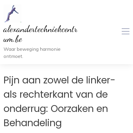
Ga
naar
inhoud
alexandertechniekcentr
um.be
Waar beweging harmonie
ontmoet.
Pijn aan zowel de linker-
als rechterkant van de
onderrug: Oorzaken en
Behandeling