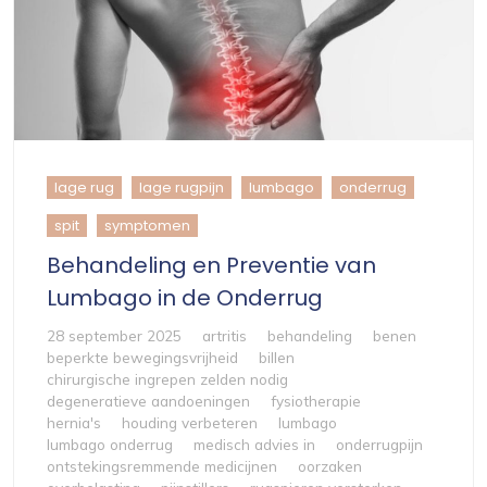
lage rug
lage rugpijn
lumbago
onderrug
spit
symptomen
Behandeling en Preventie van
Lumbago in de Onderrug
28 september 2025
artritis
behandeling
benen
beperkte bewegingsvrijheid
billen
chirurgische ingrepen zelden nodig
degeneratieve aandoeningen
fysiotherapie
hernia's
houding verbeteren
lumbago
lumbago onderrug
medisch advies in
onderrugpijn
ontstekingsremmende medicijnen
oorzaken