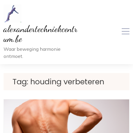
Ga
naar
inhoud
alexandertechniekcentr
um.be
Waar beweging harmonie
ontmoet.
Tag:
houding verbeteren