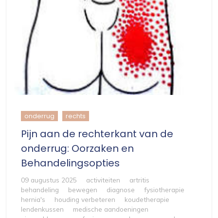
onderrug
rechts
Pijn aan de rechterkant van de
onderrug: Oorzaken en
Behandelingsopties
09 augustus 2025
activiteiten
artritis
behandeling
bewegen
diagnose
fysiotherapie
hernia's
houding verbeteren
koudetherapie
lendenkussen
medische aandoeningen