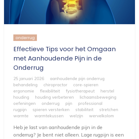
onderrug
Effectieve Tips voor het Omgaan
met Aanhoudende Pijn in de
Onderrug
25 januari 2026
aanhoudende pijn onderrug
behandeling
chiropractor
core-spieren
ergonomie
flexibiliteit
fysiotherapeut
herstel
houding
houding verbeteren
lichaamsbeweging
oefeningen
onderrug
pijn
professional
rugpijn
spieren versterken
stabiliteit
stretchen
warmte
warmtekussen
welzijn
wervelkolom
Heb je last van aanhoudende pijn in de
onderrug? Je bent niet alleen. Lage rugpijn is een