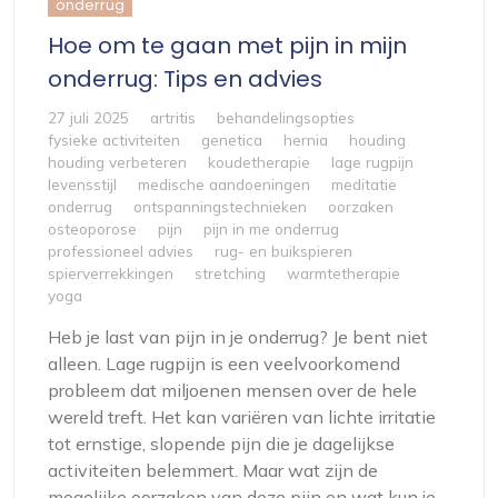
onderrug
Hoe om te gaan met pijn in mijn
onderrug: Tips en advies
27 juli 2025
artritis
behandelingsopties
fysieke activiteiten
genetica
hernia
houding
houding verbeteren
koudetherapie
lage rugpijn
levensstijl
medische aandoeningen
meditatie
onderrug
ontspanningstechnieken
oorzaken
osteoporose
pijn
pijn in me onderrug
professioneel advies
rug- en buikspieren
spierverrekkingen
stretching
warmtetherapie
yoga
Heb je last van pijn in je onderrug? Je bent niet
alleen. Lage rugpijn is een veelvoorkomend
probleem dat miljoenen mensen over de hele
wereld treft. Het kan variëren van lichte irritatie
tot ernstige, slopende pijn die je dagelijkse
activiteiten belemmert. Maar wat zijn de
mogelijke oorzaken van deze pijn en wat kun je