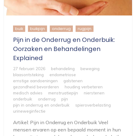
buik
buikpijn
onderrug
rugpijn
Pijn in de Onderrug en Onderbuik:
Oorzaken en Behandelingen
Explained
27 februari 2026
behandeling
beweging
blaasontsteking
endometriose
ernstige aandoeningen
galstenen
gezondheid bevorderen
houding verbeteren
medisch advies
menstruatiepijn
nierstenen
onderbuik
onderrug
pijn
pijn in onderrug en onderbuik
spieroverbelasting
urineweginfectie
Artikel: Pijn in Onderrug en Onderbuik Veel
mensen ervaren op een bepaald moment in hun