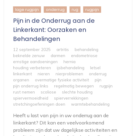
lage rugpijn
onderrug
rug
rugpijn
Pijn in de Onderrug aan de
Linkerkant: Oorzaken en
Behandelingen
12 september 2025
artritis
behandeling
beknelde zenuw
darmen
endometriose
ernstige aandoeningen
hernia
houding verbeteren
ijsbehandeling
letsel
linkerkant
nieren
nierproblemen
onderrug
organen
overmatige fysieke activiteit
pijn
pijn onderrug links
regelmatig bewegen
rugpijn
rust nemen
scoliose
slechte houding
spiervermoeidheid
spierverrekkingen
stretchingoefeningen doen
warmtebehandeling
Heeft u last van pijn in uw onderrug aan de
linkerkant? Dit kan een veelvoorkomend
probleem zijn dat uw dagelijkse activiteiten en