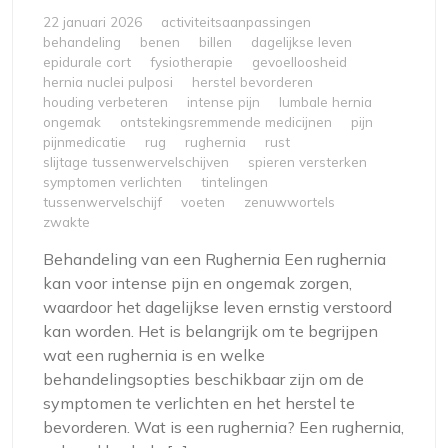
22 januari 2026
activiteitsaanpassingen
behandeling
benen
billen
dagelijkse leven
epidurale cort
fysiotherapie
gevoelloosheid
hernia nuclei pulposi
herstel bevorderen
houding verbeteren
intense pijn
lumbale hernia
ongemak
ontstekingsremmende medicijnen
pijn
pijnmedicatie
rug
rughernia
rust
slijtage tussenwervelschijven
spieren versterken
symptomen verlichten
tintelingen
tussenwervelschijf
voeten
zenuwwortels
zwakte
Behandeling van een Rughernia Een rughernia
kan voor intense pijn en ongemak zorgen,
waardoor het dagelijkse leven ernstig verstoord
kan worden. Het is belangrijk om te begrijpen
wat een rughernia is en welke
behandelingsopties beschikbaar zijn om de
symptomen te verlichten en het herstel te
bevorderen. Wat is een rughernia? Een rughernia,