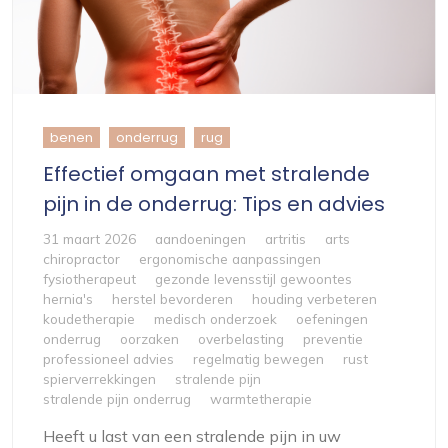
benen
onderrug
rug
Effectief omgaan met stralende
pijn in de onderrug: Tips en advies
31 maart 2026
aandoeningen
artritis
arts
chiropractor
ergonomische aanpassingen
fysiotherapeut
gezonde levensstijl gewoontes
hernia's
herstel bevorderen
houding verbeteren
koudetherapie
medisch onderzoek
oefeningen
onderrug
oorzaken
overbelasting
preventie
professioneel advies
regelmatig bewegen
rust
spierverrekkingen
stralende pijn
stralende pijn onderrug
warmtetherapie
Heeft u last van een stralende pijn in uw