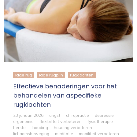
lage rug
lage rugpijn
rugklachten
Effectieve benaderingen voor het
behandelen van aspecifieke
rugklachten
23 januari 2026
angst
chiropractie
depressie
ergonomie
flexibiliteit verbeteren
fysiotherapie
herstel
houding
houding verbeteren
lichaamsbeweging
meditatie
mobiliteit verbeteren