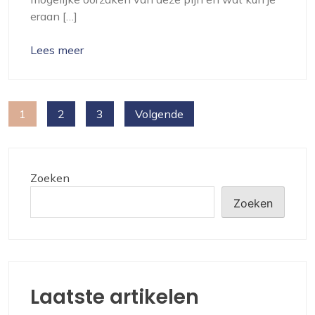
eraan […]
Lees meer
Berichten
1
2
3
Volgende
paginering
Zoeken
Zoeken
Laatste artikelen