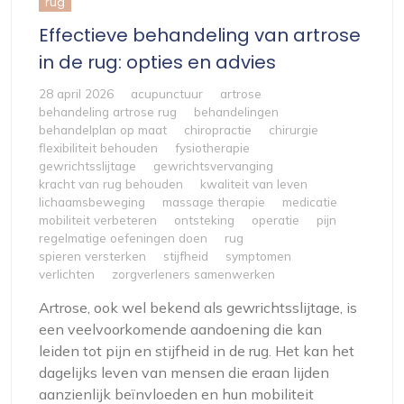
rug
Effectieve behandeling van artrose
in de rug: opties en advies
28 april 2026
acupunctuur
artrose
behandeling artrose rug
behandelingen
behandelplan op maat
chiropractie
chirurgie
flexibiliteit behouden
fysiotherapie
gewrichtsslijtage
gewrichtsvervanging
kracht van rug behouden
kwaliteit van leven
lichaamsbeweging
massage therapie
medicatie
mobiliteit verbeteren
ontsteking
operatie
pijn
regelmatige oefeningen doen
rug
spieren versterken
stijfheid
symptomen
verlichten
zorgverleners samenwerken
Artrose, ook wel bekend als gewrichtsslijtage, is
een veelvoorkomende aandoening die kan
leiden tot pijn en stijfheid in de rug. Het kan het
dagelijks leven van mensen die eraan lijden
aanzienlijk beïnvloeden en hun mobiliteit