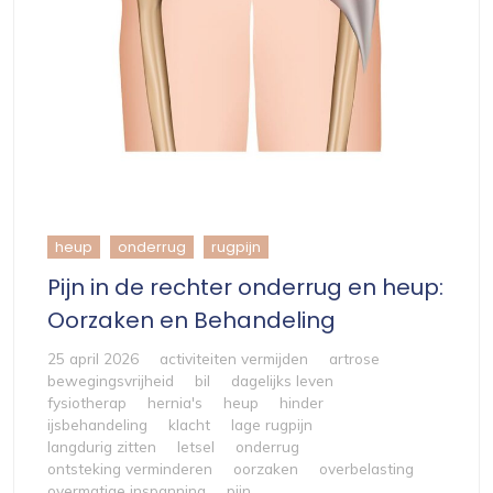
heup
onderrug
rugpijn
Pijn in de rechter onderrug en heup:
Oorzaken en Behandeling
25 april 2026
activiteiten vermijden
artrose
bewegingsvrijheid
bil
dagelijks leven
fysiotherap
hernia's
heup
hinder
ijsbehandeling
klacht
lage rugpijn
langdurig zitten
letsel
onderrug
ontsteking verminderen
oorzaken
overbelasting
overmatige inspanning
pijn