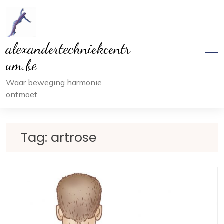
Ga
naar
inhoud
alexandertechniekcentr
um.be
Waar beweging harmonie
ontmoet.
Tag:
artrose