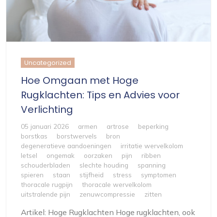
Uncategorized
Hoe Omgaan met Hoge
Rugklachten: Tips en Advies voor
Verlichting
05 januari 2026
armen
artrose
beperking
borstkas
borstwervels
bron
degeneratieve aandoeningen
irritatie wervelkolom
letsel
ongemak
oorzaken
pijn
ribben
schouderbladen
slechte houding
spanning
spieren
staan
stijfheid
stress
symptomen
thoracale rugpijn
thoracale wervelkolom
uitstralende pijn
zenuwcompressie
zitten
Artikel: Hoge Rugklachten Hoge rugklachten, ook