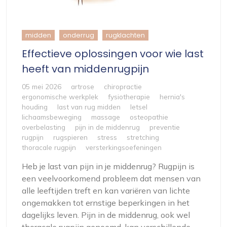
midden
onderrug
rugklachten
Effectieve oplossingen voor wie last
heeft van middenrugpijn
05 mei 2026
artrose
chiropractie
ergonomische werkplek
fysiotherapie
hernia's
houding
last van rug midden
letsel
lichaamsbeweging
massage
osteopathie
overbelasting
pijn in de middenrug
preventie
rugpijn
rugspieren
stress
stretching
thoracale rugpijn
versterkingsoefeningen
Heb je last van pijn in je middenrug? Rugpijn is
een veelvoorkomend probleem dat mensen van
alle leeftijden treft en kan variëren van lichte
ongemakken tot ernstige beperkingen in het
dagelijks leven. Pijn in de middenrug, ook wel
thoracale rugpijn genoemd, kan verschillende