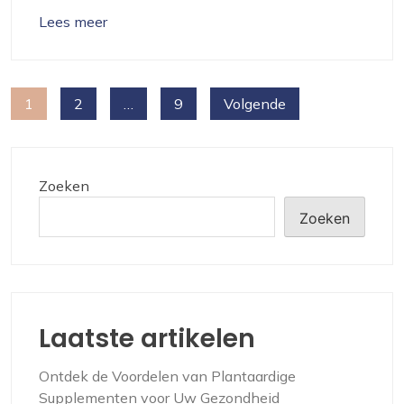
Lees meer
Berichten
1
2
…
9
Volgende
paginering
Zoeken
Zoeken
Laatste artikelen
Ontdek de Voordelen van Plantaardige
Supplementen voor Uw Gezondheid