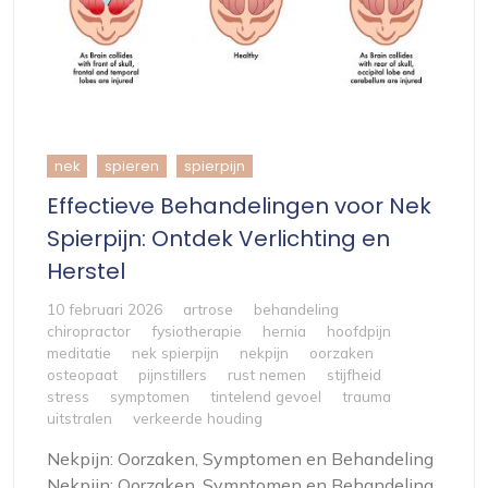
nek
spieren
spierpijn
Effectieve Behandelingen voor Nek
Spierpijn: Ontdek Verlichting en
Herstel
10 februari 2026
artrose
behandeling
chiropractor
fysiotherapie
hernia
hoofdpijn
meditatie
nek spierpijn
nekpijn
oorzaken
osteopaat
pijnstillers
rust nemen
stijfheid
stress
symptomen
tintelend gevoel
trauma
uitstralen
verkeerde houding
Nekpijn: Oorzaken, Symptomen en Behandeling
Nekpijn: Oorzaken, Symptomen en Behandeling