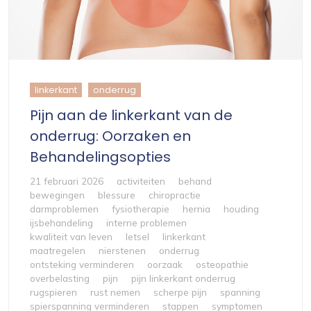
linkerkant
onderrug
Pijn aan de linkerkant van de
onderrug: Oorzaken en
Behandelingsopties
21 februari 2026
activiteiten
behand
bewegingen
blessure
chiropractie
darmproblemen
fysiotherapie
hernia
houding
ijsbehandeling
interne problemen
kwaliteit van leven
letsel
linkerkant
maatregelen
nierstenen
onderrug
ontsteking verminderen
oorzaak
osteopathie
overbelasting
pijn
pijn linkerkant onderrug
rugspieren
rust nemen
scherpe pijn
spanning
spierspanning verminderen
stappen
symptomen