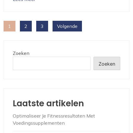
Berichten
1
2
3
Volgende
paginering
Zoeken
Zoeken
Laatste artikelen
Optimaliseer Je Fitnessresultaten Met
Voedingssupplementen