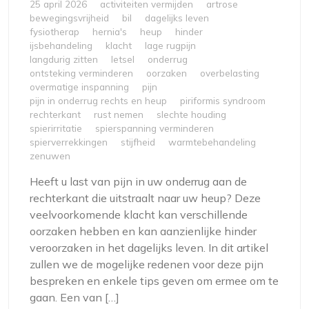
25 april 2026
activiteiten vermijden
artrose
bewegingsvrijheid
bil
dagelijks leven
fysiotherap
hernia's
heup
hinder
ijsbehandeling
klacht
lage rugpijn
langdurig zitten
letsel
onderrug
ontsteking verminderen
oorzaken
overbelasting
overmatige inspanning
pijn
pijn in onderrug rechts en heup
piriformis syndroom
rechterkant
rust nemen
slechte houding
spierirritatie
spierspanning verminderen
spierverrekkingen
stijfheid
warmtebehandeling
zenuwen
Heeft u last van pijn in uw onderrug aan de
rechterkant die uitstraalt naar uw heup? Deze
veelvoorkomende klacht kan verschillende
oorzaken hebben en kan aanzienlijke hinder
veroorzaken in het dagelijks leven. In dit artikel
zullen we de mogelijke redenen voor deze pijn
bespreken en enkele tips geven om ermee om te
gaan. Een van […]