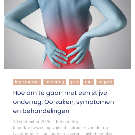
lage rugpijn
onderrug
pijn
rug
rugpijn
Hoe om te gaan met een stijve
onderrug: Oorzaken, symptomen
en behandelingen
20 september 2025
behandeling
beperkte bewegingsvrijheid
draaien van de rug
fysiotherapie
gespannen spieren
ijsbehandeling