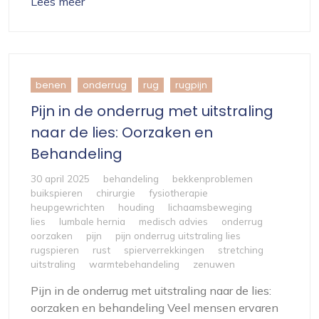
Lees meer
benen
onderrug
rug
rugpijn
Pijn in de onderrug met uitstraling
naar de lies: Oorzaken en
Behandeling
30 april 2025
behandeling
bekkenproblemen
buikspieren
chirurgie
fysiotherapie
heupgewrichten
houding
lichaamsbeweging
lies
lumbale hernia
medisch advies
onderrug
oorzaken
pijn
pijn onderrug uitstraling lies
rugspieren
rust
spierverrekkingen
stretching
uitstraling
warmtebehandeling
zenuwen
Pijn in de onderrug met uitstraling naar de lies:
oorzaken en behandeling Veel mensen ervaren