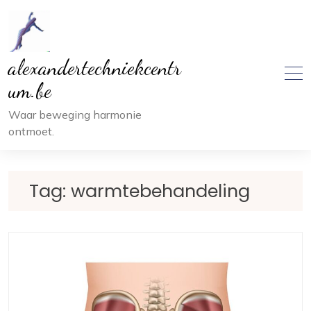
Ga
naar
inhoud
alexandertechniekcentr
um.be
Waar beweging harmonie
ontmoet.
Tag:
warmtebehandeling