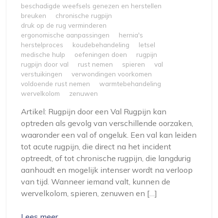
beschadigde weefsels genezen en herstellen
breuken
chronische rugpijn
druk op de rug verminderen
ergonomische aanpassingen
hernia's
herstelproces
koudebehandeling
letsel
medische hulp
oefeningen doen
rugpijn
rugpijn door val
rust nemen
spieren
val
verstuikingen
verwondingen voorkomen
voldoende rust nemen
warmtebehandeling
wervelkolom
zenuwen
Artikel: Rugpijn door een Val Rugpijn kan
optreden als gevolg van verschillende oorzaken,
waaronder een val of ongeluk. Een val kan leiden
tot acute rugpijn, die direct na het incident
optreedt, of tot chronische rugpijn, die langdurig
aanhoudt en mogelijk intenser wordt na verloop
van tijd. Wanneer iemand valt, kunnen de
wervelkolom, spieren, zenuwen en […]
Lees meer