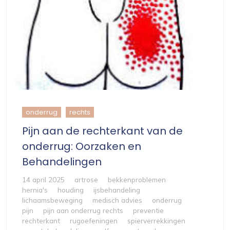
onderrug
rechts
Pijn aan de rechterkant van de
onderrug: Oorzaken en
Behandelingen
14 april 2025
artrose
bekkenproblemen
hernia's
houding
ijsbehandeling
lichaamsbeweging
medisch advies
onderrug
pijn
pijn aan onderrug rechts
preventie
rechterkant
rugoefeningen
spierverrekkingen