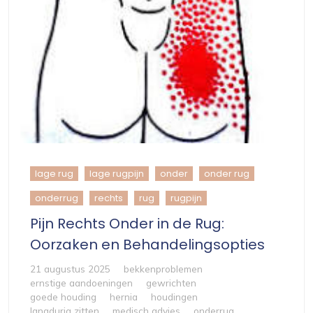
lage rug
lage rugpijn
onder
onder rug
onderrug
rechts
rug
rugpijn
Pijn Rechts Onder in de Rug:
Oorzaken en Behandelingsopties
21 augustus 2025
bekkenproblemen
ernstige aandoeningen
gewrichten
goede houding
hernia
houdingen
langdurig zitten
medisch advies
onderrug