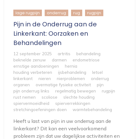
lage rugpijn
onderrug
rug
rugpijn
Pijn in de Onderrug aan de
Linkerkant: Oorzaken en
Behandelingen
12 september 2025
artritis
behandeling
beknelde zenuw
darmen
endometriose
ernstige aandoeningen
hernia
houding verbeteren
ijsbehandeling
letsel
linkerkant
nieren
nierproblemen
onderrug
organen
overmatige fysieke activiteit
pijn
pijn onderrug links
regelmatig bewegen
rugpijn
rust nemen
scoliose
slechte houding
spiervermoeidheid
spierverrekkingen
stretchingoefeningen doen
warmtebehandeling
Heeft u last van pijn in uw onderrug aan de
linkerkant? Dit kan een veelvoorkomend
probleem zijn dat uw dagelijkse activiteiten en