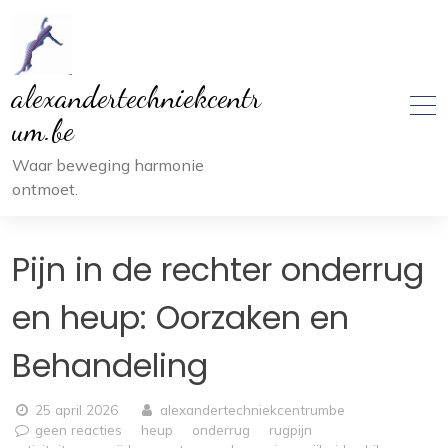
Ga
naar
inhoud
alexandertechniekcentr
um.be
Waar beweging harmonie
ontmoet.
Pijn in de rechter onderrug
en heup: Oorzaken en
Behandeling
25 april 2026
alexandertechniekcentrumbe
geen reacties
heup
onderrug
rugpijn