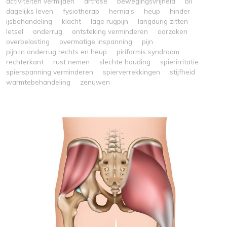
activiteiten vermijden
artrose
bewegingsvrijheid
bil
dagelijks leven
fysiotherap
hernia's
heup
hinder
ijsbehandeling
klacht
lage rugpijn
langdurig zitten
letsel
onderrug
ontsteking verminderen
oorzaken
overbelasting
overmatige inspanning
pijn
pijn in onderrug rechts en heup
piriformis syndroom
rechterkant
rust nemen
slechte houding
spierirritatie
spierspanning verminderen
spierverrekkingen
stijfheid
warmtebehandeling
zenuwen