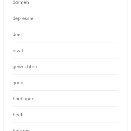
darmen
depressie
doen
eiwit
gewrichten
griep
hardlopen
heel
hele rug