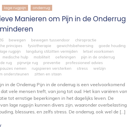
lage rugpijn
onderrug
tieve Manieren om Pijn in de Onderrug
rminderen
26
bewegen
bewegen tussendoor
chiropractie
he principes
fysiotherapie
gewichtsbeheersing
goede houding
lage rugpijn
langdurig stilzitten vermijden
letsel voorkomen
medische hulp
mobiliteit
oefeningen
pijn in de onderrug
n de rug
pijnvrije rug
preventie
professioneel advies
 pauzes nemen
rugspieren versterken
stress
welzijn
om ondersteunen
zitten en staan
Pijn in de Onderrug Pijn in de onderrug is een veelvoorkomend
dat vele mensen treft, van jong tot oud. Het kan variëren va
tatie tot ernstige beperkingen in het dagelijks leven. De
van lage rugpijn kunnen divers zijn, waaronder overbelasting
ouding, blessures, en zelfs stress. De onderrug, ook wel de […]
r