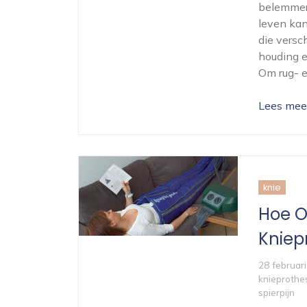
belemmere
leven kan
die versc
houding e
Om rug- e
Lees mee
knie
Hoe O
Kniep
28 februar
knieprothe
spierpijn