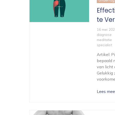
onderrug
Effec
te Ve
16 mei 202
diagnose
meditatie
specialist
Artikel: 
bepaald m
van licht
Gelukkig 
voorkomen
Lees mee