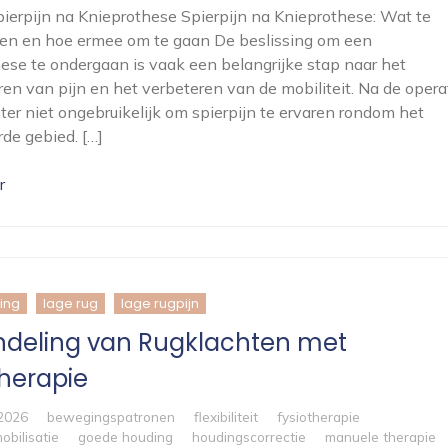
Spierpijn na Knieprothese Spierpijn na Knieprothese: Wat te
en en hoe ermee om te gaan De beslissing om een
ese te ondergaan is vaak een belangrijke stap naar het
en van pijn en het verbeteren van de mobiliteit. Na de opera
hter niet ongebruikelijk om spierpijn te ervaren rondom het
de gebied. […]
r
ing
lage rug
lage rugpijn
deling van Rugklachten met
therapie
 2026
bewegingspatronen
flexibiliteit
fysiotherapie
obilisatie
goede houding
houdingscorrectie
manuele therapie