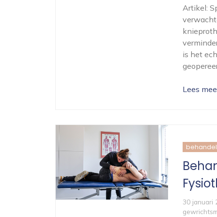
Artikel: 
verwacht
knieproth
verminder
is het ec
geopereer
Lees mee
behandel
Behan
Fysio
30 januari
gewrichtsm