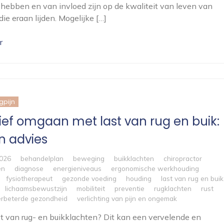
hebben en van invloed zijn op de kwaliteit van leven van
ie eraan lijden. Mogelijke […]
r
gpijn
tief omgaan met last van rug en buik:
n advies
2026
behandelplan
beweging
buikklachten
chiropractor
en
diagnose
energieniveaus
ergonomische werkhouding
fysiotherapeut
gezonde voeding
houding
last van rug en buik
lichaamsbewustzijn
mobiliteit
preventie
rugklachten
rust
erbeterde gezondheid
verlichting van pijn en ongemak
st van rug- en buikklachten? Dit kan een vervelende en