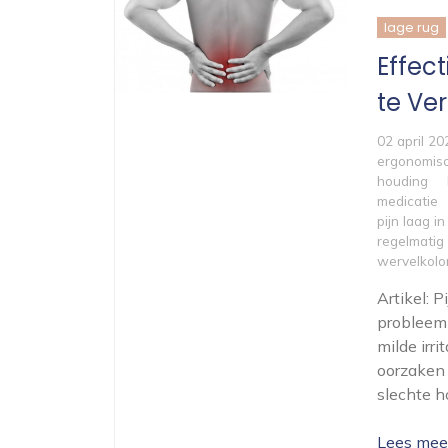
lage rug
Effec
te Ve
02 april 20
ergonomisc
houding
medicatie
pijn laag i
regelmatig
wervelkol
Artikel: 
probleem 
milde irri
oorzaken 
slechte h
Lees mee