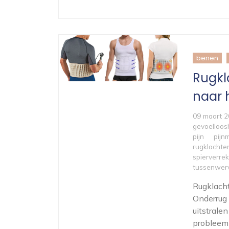
benen
Rugkl
naar 
09 maart 
gevoelloos
pijn
pijn
rugklachte
spierverrek
tussenwerv
Rugklacht
Onderrug 
uitstrale
probleem 