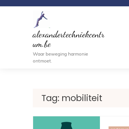
Ga
naar
inhoud
alexandertechniekcentr
um.be
Waar beweging harmonie
ontmoet.
Tag:
mobiliteit