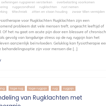
oefeningen rugspieren versterken
overbelasting voorkomen
dering
ruggezondheid
rugklachten
rust nemen
rking
tiltechniek
zitten en staan houding
zwaar tillen vermijden
Fysiotherapie voor Rugklachten Rugklachten zijn een
omend probleem dat vele mensen treft, ongeacht leeftijd of
jl. Of het nu gaat om acute pijn door een blessure of chronisc
als gevolg van langdurige stress op de rug, rugpijn kan het
 leven aanzienlijk beïnvloeden. Gelukkig kan fysiotherapie ee
e behandelingsoptie zijn voor mensen die […]
r
ing
lage rug
lage rugpijn
rug
rugpijn
deling van Rugklachten met