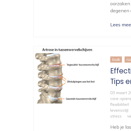
oorzaken 
degenen d
Lees mee
buik
ru
Effec
Tips e
03 maart 
core-spier
flexibiliteit
levensstijl
stress
v
Heb je la