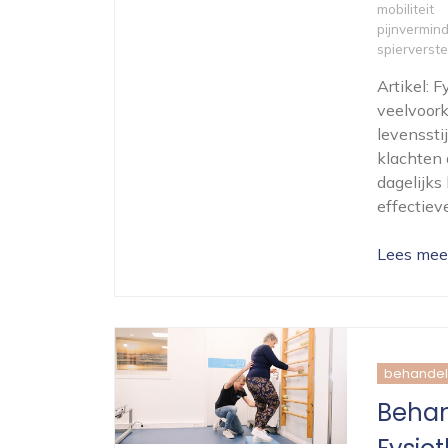
mobiliteit
pijnvermin
spierverste
Artikel: 
veelvoork
levenssti
klachten 
dagelijks
effectiev
Lees mee
behandel
Behan