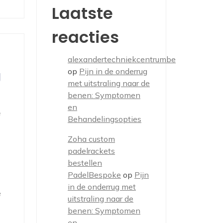
Laatste
reacties
alexandertechniekcentrumbe
op
Pijn in de onderrug
g
met uitstraling naar de
benen: Symptomen
en
e
Behandelingsopties
Zoha custom
padelrackets
bestellen
PadelBespoke
op
Pijn
in de onderrug met
e
uitstraling naar de
benen: Symptomen
en