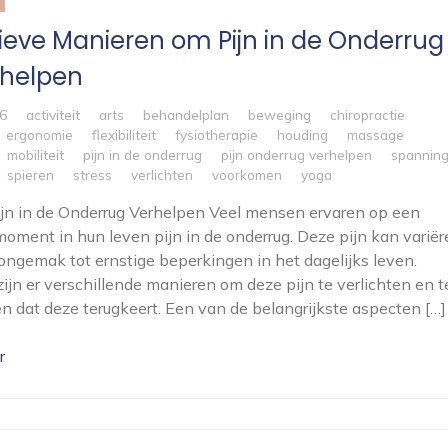
tieve Manieren om Pijn in de Onderrug
rhelpen
6
activiteit
arts
behandelplan
beweging
chiropractie
ergonomie
flexibiliteit
fysiotherapie
houding
massage
mobiliteit
pijn in de onderrug
pijn onderrug verhelpen
spannin
spieren
stress
verlichten
voorkomen
yoga
Pijn in de Onderrug Verhelpen Veel mensen ervaren op een
oment in hun leven pijn in de onderrug. Deze pijn kan variër
 ongemak tot ernstige beperkingen in het dagelijks leven.
zijn er verschillende manieren om deze pijn te verlichten en t
 dat deze terugkeert. Een van de belangrijkste aspecten […]
r