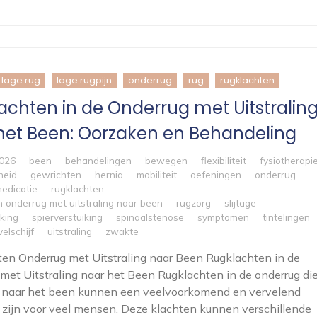
lage rug
lage rugpijn
onderrug
rug
rugklachten
achten in de Onderrug met Uitstralin
het Been: Oorzaken en Behandeling
2026
been
behandelingen
bewegen
flexibiliteit
fysiotherapi
heid
gewrichten
hernia
mobiliteit
oefeningen
onderrug
medicatie
rugklachten
n onderrug met uitstraling naar been
rugzorg
slijtage
king
spierverstuiking
spinaalstenose
symptomen
tintelingen
elschijf
uitstraling
zwakte
en Onderrug met Uitstraling naar Been Rugklachten in de
met Uitstraling naar het Been Rugklachten in de onderrug di
n naar het been kunnen een veelvoorkomend en vervelend
zijn voor veel mensen. Deze klachten kunnen verschillende