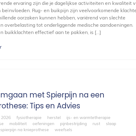
nde ervaring zijn die je dagelijkse activiteiten en kwaliteit 
 beïnvloeden. Rug- en buikpijn zijn veelvoorkomende klacht
hillende oorzaken kunnen hebben, variërend van slechte
n overbelasting tot onderliggende medische aandoeningen.
n buikklachten effectief aan te pakken, is […]
r
mgaan met Spierpijn na een
rothese: Tips en Advies
i 2026
fysiotherapie
herstel
ijs- en warmtetherapie
se
mobiliteit
oefeningen
pijnbestrijding
rust
slaap
spierpijn na knieprothese
weefsels