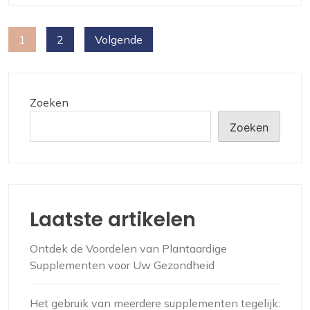
Berichten
1
2
Volgende
paginering
Zoeken
Zoeken
Laatste artikelen
Ontdek de Voordelen van Plantaardige
Supplementen voor Uw Gezondheid
Het gebruik van meerdere supplementen tegelijk: