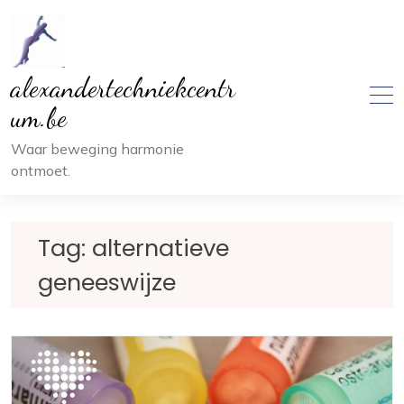
Ga
naar
inhoud
alexandertechniekcentr
um.be
Waar beweging harmonie
ontmoet.
Tag:
alternatieve
geneeswijze