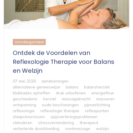
Uncategorized
Ontdek de Voordelen van
Reflexologie Therapie voor Balans
en Welzijn
07 mei 2026
aandoeningen
alternatieve geneeswijze
balans
balansherstel
blokkades opheffen
druk uitoefenen
energieflow
geschiedenis
herstel
massagekracht
masseren
ontspanning
oude beschavingen
pijnverlichting
reflexologie
reflexologie therapie
reflexpunten
slaapstoornissen
spijsverteringsproblemen
stimuleren
stressvermindering
therapeut
verbeterde doorbloeding
voetmassage
welzijn