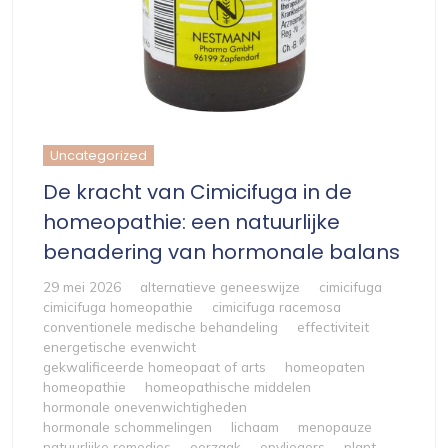
Uncategorized
De kracht van Cimicifuga in de
homeopathie: een natuurlijke
benadering van hormonale balans
29 mei 2026
alternatieve geneeswijze
cimicifuga
cimicifuga homeopathie
cimicifuga racemosa
conventionele medische behandeling
effectiviteit
energetische evenwicht
gekwalificeerde homeopaat of arts
homeopaten
homeopathie
homeopathische middelen
hormonale onevenwichtigheden
hormonale schommelingen
lichaam
menopauze
natuurlijke remedies
oorzaak
opvliegers
plant