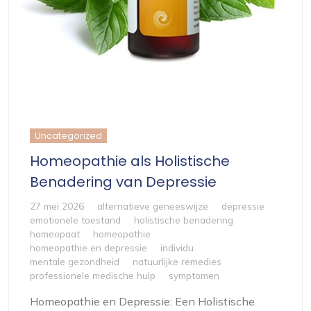
Uncategorized
Homeopathie als Holistische
Benadering van Depressie
27 mei 2026
alternatieve geneeswijze
depressie
emotionele toestand
holistische benadering
homeopaat
homeopathie
homeopathie en depressie
individu
mentale gezondheid
natuurlijke remedies
professionele medische hulp
symptomen
Homeopathie en Depressie: Een Holistische