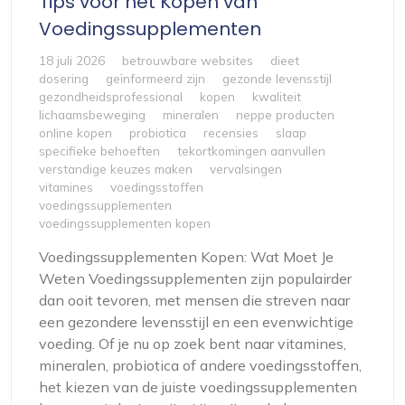
Tips voor het Kopen van
Voedingssupplementen
18 juli 2026
betrouwbare websites
dieet
dosering
geïnformeerd zijn
gezonde levensstijl
gezondheidsprofessional
kopen
kwaliteit
lichaamsbeweging
mineralen
neppe producten
online kopen
probiotica
recensies
slaap
specifieke behoeften
tekortkomingen aanvullen
verstandige keuzes maken
vervalsingen
vitamines
voedingsstoffen
voedingssupplementen
voedingssupplementen kopen
Voedingssupplementen Kopen: Wat Moet Je
Weten Voedingssupplementen zijn populairder
dan ooit tevoren, met mensen die streven naar
een gezondere levensstijl en een evenwichtige
voeding. Of je nu op zoek bent naar vitamines,
mineralen, probiotica of andere voedingsstoffen,
het kiezen van de juiste voedingssupplementen