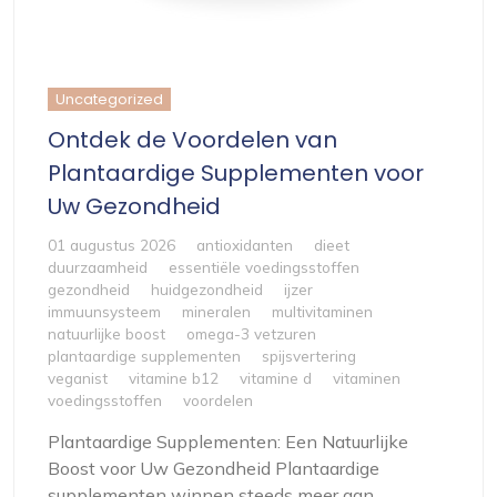
Uncategorized
Ontdek de Voordelen van
Plantaardige Supplementen voor
Uw Gezondheid
01 augustus 2026
antioxidanten
dieet
duurzaamheid
essentiële voedingsstoffen
gezondheid
huidgezondheid
ijzer
immuunsysteem
mineralen
multivitaminen
natuurlijke boost
omega-3 vetzuren
plantaardige supplementen
spijsvertering
veganist
vitamine b12
vitamine d
vitaminen
voedingsstoffen
voordelen
Plantaardige Supplementen: Een Natuurlijke
Boost voor Uw Gezondheid Plantaardige
supplementen winnen steeds meer aan