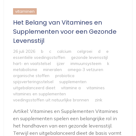
vitaminen
Het Belang van Vitamines en
Supplementen voor een Gezonde
Levensstijl
26 juli 2026
b
c
calcium
celgroei
d
e
essentiële voedingsstoffen
gezonde levensstijl
hart- en vaatstelsel
ijzer
immuunsysteem
k
metabolisme
mineralen
omega-3 vetzuren
organische stoffen
probiotica
spijsverteringsstelsel
supplementen
uitgebalanceerd dieet
vitamine a
vitamines
vitamines en supplementen
voedingsstoffen uit natuurlijke bronnen
zink
Artikel: Vitamines en Supplementen Vitamines
en supplementen spelen een belangrijke rol in
het handhaven van een gezonde levensstijl.
Terwijl een uitgebalanceerd dieet de basis vormt