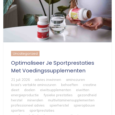
Uncategorized
Optimaliseer Je Sportprestaties
Met Voedingssupplementen
21 juli 2026
advies inwinnen
aminozuren
bcaa's vertakte aminozuren
behoeften
creatine
dieet
doelen
eiwitsupplementen
eiwitten
energieproductie
fysieke prestaties
gezondheid
herstel
mineralen
multivitaminensupplementen
professioneel advies
spierherstel
spieropbouw
sporters
sportprestaties