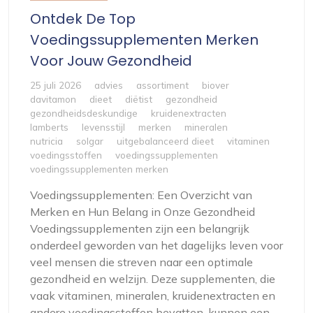
Ontdek De Top
Voedingssupplementen Merken
Voor Jouw Gezondheid
25 juli 2026
advies
assortiment
biover
davitamon
dieet
diëtist
gezondheid
gezondheidsdeskundige
kruidenextracten
lamberts
levensstijl
merken
mineralen
nutricia
solgar
uitgebalanceerd dieet
vitaminen
voedingsstoffen
voedingssupplementen
voedingssupplementen merken
Voedingssupplementen: Een Overzicht van
Merken en Hun Belang in Onze Gezondheid
Voedingssupplementen zijn een belangrijk
onderdeel geworden van het dagelijks leven voor
veel mensen die streven naar een optimale
gezondheid en welzijn. Deze supplementen, die
vaak vitaminen, mineralen, kruidenextracten en
andere voedingsstoffen bevatten, kunnen een