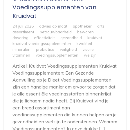
Voedingssupplementen van
Kruidvat
24 juli 2026
advies op maat
apotheker
arts
assortiment
betrouwbaarheid
bewaren
dosering
effectiviteit
gezondheid
kruidvat
kruidvat voedingssupplementen
kwaliteit
mineralen
probiotica
veiligheid
visolie
vitaminen
voedingssupplementen
welzijn
Artikel: Kruidvat Voedingssupplementen Kruidvat
Voedingssupplementen: Een Gezonde
Aanvulling op je Dieet Voedingssupplementen
zijn een handige manier om ervoor te zorgen dat
je alle essentiële voedingsstoffen binnenkrijgt
die je lichaam nodig heeft. Bij Kruidvat vind je
een breed assortiment aan
voedingssupplementen die kunnen helpen om je
gezondheid en welzijn te ondersteunen. Waarom
Voedingssupplementen? In onze drukke […]