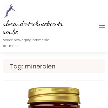
Ga
naar
inhoud
alexandertechniekcentr
um.be
Waar beweging harmonie
ontmoet.
Tag:
mineralen