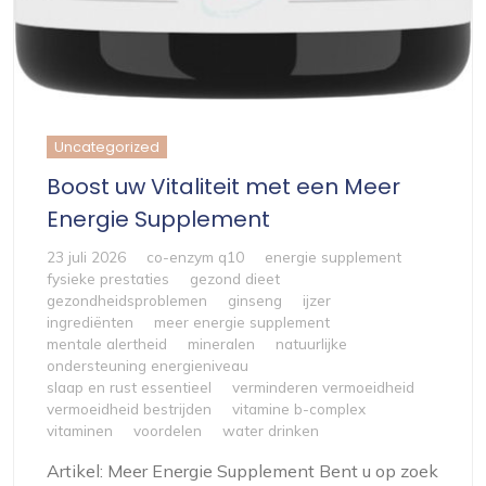
Uncategorized
Boost uw Vitaliteit met een Meer
Energie Supplement
23 juli 2026
co-enzym q10
energie supplement
fysieke prestaties
gezond dieet
gezondheidsproblemen
ginseng
ijzer
ingrediënten
meer energie supplement
mentale alertheid
mineralen
natuurlijke
ondersteuning energieniveau
slaap en rust essentieel
verminderen vermoeidheid
vermoeidheid bestrijden
vitamine b-complex
vitaminen
voordelen
water drinken
Artikel: Meer Energie Supplement Bent u op zoek