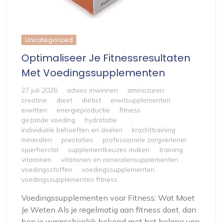
Uncategorized
Optimaliseer Je Fitnessresultaten
Met Voedingssupplementen
27 juli 2026
advies inwinnen
aminozuren
creatine
dieet
diëtist
eiwitsupplementen
eiwitten
energieproductie
fitness
gezonde voeding
hydratatie
individuele behoeften en doelen
krachttraining
mineralen
prestaties
professionele zorgverlener
spierherstel
supplementkeuzes maken
training
vitaminen
vitaminen en mineralensupplementen
voedingsstoffen
voedingssupplementen
voedingssupplementen fitness
Voedingssupplementen voor Fitness: Wat Moet
Je Weten Als je regelmatig aan fitness doet, dan
ben je waarschijnlijk bekend met het belang van