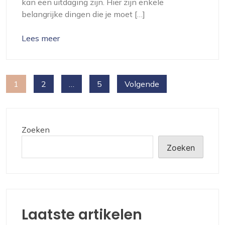
kan een uitdaging zijn. Hier zijn enkele
belangrijke dingen die je moet […]
Lees meer
Berichten
1
2
…
5
Volgende
paginering
Zoeken
Zoeken
Laatste artikelen