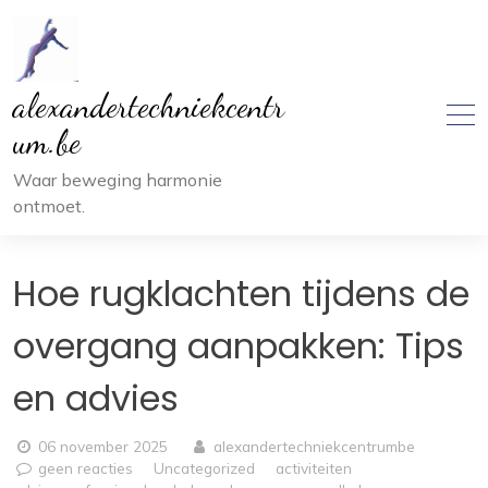
Ga
naar
inhoud
alexandertechniekcentr
um.be
Waar beweging harmonie
ontmoet.
Hoe rugklachten tijdens de
overgang aanpakken: Tips
en advies
06 november 2025
alexandertechniekcentrumbe
geen reacties
Uncategorized
activiteiten