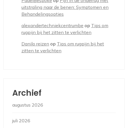
PadelBespoke
op
Pijn in de onderrug met
uitstraling naar de benen: Symptomen en
Behandelingsopties
alexandertechniekcentrumbe
op
Tips om
rugpijn bij het zitten te verlichten
Danilo reizen
op
Tips om rugpijn bij het
zitten te verlichten
Archief
augustus 2026
juli 2026