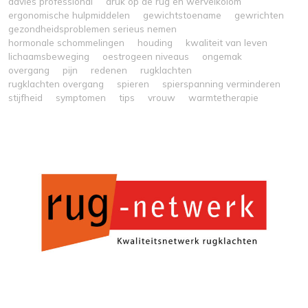
advies professional
druk op de rug en wervelkolom
ergonomische hulpmiddelen
gewichtstoename
gewrichten
gezondheidsproblemen serieus nemen
hormonale schommelingen
houding
kwaliteit van leven
lichaamsbeweging
oestrogeen niveaus
ongemak
overgang
pijn
redenen
rugklachten
rugklachten overgang
spieren
spierspanning verminderen
stijfheid
symptomen
tips
vrouw
warmtetherapie