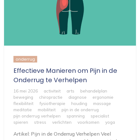
onderrug
Effectieve Manieren om Pijn in de
Onderrug te Verhelpen
16 mei 2026
activiteit
arts
behandelplan
beweging
chiropractie
diagnose
ergonomie
flexibiliteit
fysiotherapie
houding
massage
meditatie
mobiliteit
pijn in de onderrug
pijn onderrug verhelpen
spanning
specialist
spieren
stress
verlichten
voorkomen
yoga
Artikel: Pijn in de Onderrug Verhelpen Veel