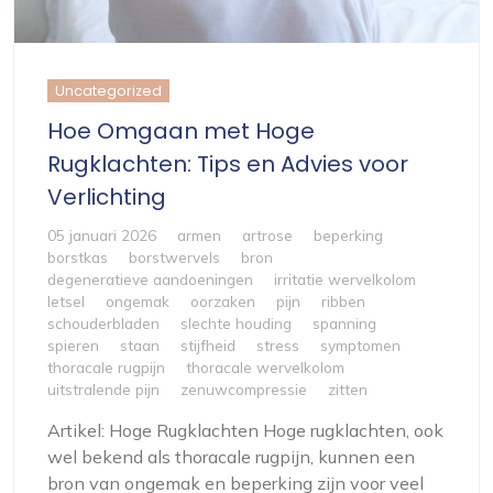
Uncategorized
Hoe Omgaan met Hoge
Rugklachten: Tips en Advies voor
Verlichting
05 januari 2026
armen
artrose
beperking
borstkas
borstwervels
bron
degeneratieve aandoeningen
irritatie wervelkolom
letsel
ongemak
oorzaken
pijn
ribben
schouderbladen
slechte houding
spanning
spieren
staan
stijfheid
stress
symptomen
thoracale rugpijn
thoracale wervelkolom
uitstralende pijn
zenuwcompressie
zitten
Artikel: Hoge Rugklachten Hoge rugklachten, ook
wel bekend als thoracale rugpijn, kunnen een
bron van ongemak en beperking zijn voor veel