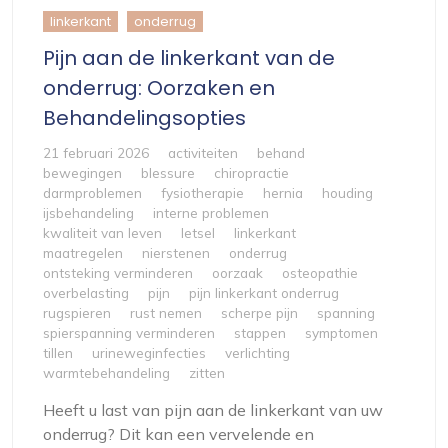
linkerkant
onderrug
Pijn aan de linkerkant van de
onderrug: Oorzaken en
Behandelingsopties
21 februari 2026
activiteiten
behand
bewegingen
blessure
chiropractie
darmproblemen
fysiotherapie
hernia
houding
ijsbehandeling
interne problemen
kwaliteit van leven
letsel
linkerkant
maatregelen
nierstenen
onderrug
ontsteking verminderen
oorzaak
osteopathie
overbelasting
pijn
pijn linkerkant onderrug
rugspieren
rust nemen
scherpe pijn
spanning
spierspanning verminderen
stappen
symptomen
tillen
urineweginfecties
verlichting
warmtebehandeling
zitten
Heeft u last van pijn aan de linkerkant van uw
onderrug? Dit kan een vervelende en