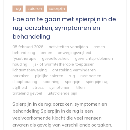
rug
spieren
spierpijn
Hoe om te gaan met spierpijn in de
rug: oorzaken, symptomen en
behandeling
08 februari 2026
activiteiten vermijden
armen
behandeling
benen
bewegingsvrijheid
fysiotherapie
gevoelloosheid
gewrichtsproblemen
houding
ijs- of warmtetherapie toepassen
lichaamsbeweging
ontsteking verminderen
oorzaken
pijnlijke spieren
rug
rust nemen
slaaphouding
spanning
spierpijn
spierpijn rug
stijfheid
stress
symptomen
tillen
tintelend gevoel
uitstralende pijn
Spierpijn in de rug: oorzaken, symptomen en
behandeling Spierpijn in de rug is een
veelvoorkomende klacht die veel mensen
ervaren als gevolg van verschillende oorzaken.