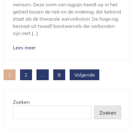
mensen. Deze vorm van rugpijn treedt op in het
gebied tussen de nek en de onderrug, dat bekend
staat als de thoracale wervelkolom. De hoge rug
bestaat uit twaalf borstwervels die verbonden
zijn met […]
Lees meer
Berichten
1
2
…
8
Volgende
paginering
Zoeken
Zoeken