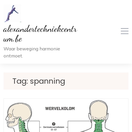
Ga
naar
inhoud
alexandertechniekcentr
um.be
Waar beweging harmonie
ontmoet.
Tag:
spanning