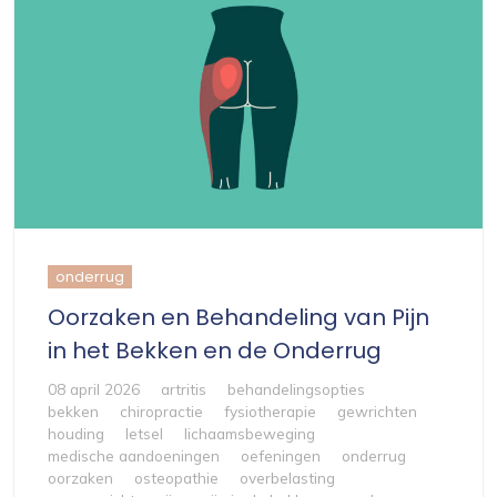
onderrug
Oorzaken en Behandeling van Pijn
in het Bekken en de Onderrug
08 april 2026
artritis
behandelingsopties
bekken
chiropractie
fysiotherapie
gewrichten
houding
letsel
lichaamsbeweging
medische aandoeningen
oefeningen
onderrug
oorzaken
osteopathie
overbelasting