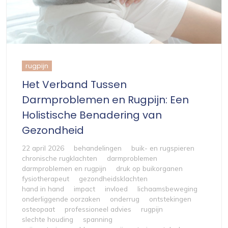
rugpijn
Het Verband Tussen
Darmproblemen en Rugpijn: Een
Holistische Benadering van
Gezondheid
22 april 2026
behandelingen
buik- en rugspieren
chronische rugklachten
darmproblemen
darmproblemen en rugpijn
druk op buikorganen
fysiotherapeut
gezondheidsklachten
hand in hand
impact
invloed
lichaamsbeweging
onderliggende oorzaken
onderrug
ontstekingen
osteopaat
professioneel advies
rugpijn
slechte houding
spanning