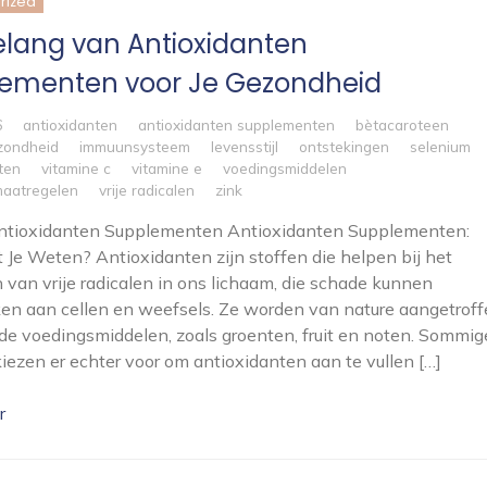
rized
elang van Antioxidanten
ementen voor Je Gezondheid
6
antioxidanten
antioxidanten supplementen
bètacaroteen
zondheid
immuunsysteem
levensstijl
ontstekingen
selenium
ten
vitamine c
vitamine e
voedingsmiddelen
maatregelen
vrije radicalen
zink
 Antioxidanten Supplementen Antioxidanten Supplementen:
Je Weten? Antioxidanten zijn stoffen die helpen bij het
n van vrije radicalen in ons lichaam, die schade kunnen
en aan cellen en weefsels. Ze worden van nature aangetrof
de voedingsmiddelen, zoals groenten, fruit en noten. Sommig
ezen er echter voor om antioxidanten aan te vullen […]
r