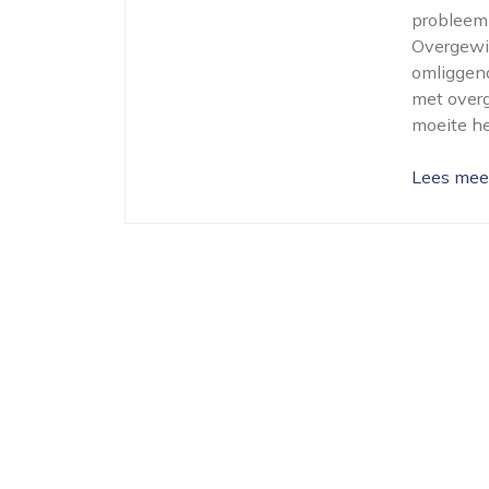
probleem
Overgewic
omliggend
met over
moeite he
Lees mee