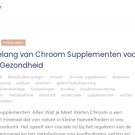
r
mineralen
elang van Chroom Supplementen voo
 Gezondheid
26
bloedsuikerspiegel
chroom
chroom supplement
diabetes
sering
eetlust
eiwitten
gewichtsbeheersing
dsdeskundige
hunkeringen
insuline
insulineresistentie
en
metabolisme
mineraal
onderzoek
supplementen
vetten
ddelen
upplementen: Alles Wat Je Moet Weten Chroom is een
l mineraal dat van nature in kleine hoeveelheden in ons
oorkomt. Het speelt een cruciale rol bij het reguleren van de
erspiegel en het metabolisme van koolhydraten, vetten en