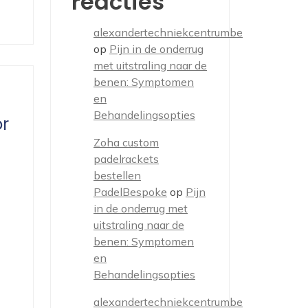
reacties
alexandertechniekcentrumbe
op
Pijn in de onderrug
met uitstraling naar de
benen: Symptomen
en
Behandelingsopties
r
Zoha custom
padelrackets
bestellen
PadelBespoke
op
Pijn
in de onderrug met
uitstraling naar de
benen: Symptomen
en
Behandelingsopties
alexandertechniekcentrumbe