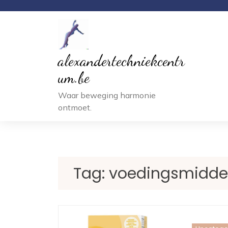
Ga
naar
inhoud
alexandertechniekcentr
um.be
Waar beweging harmonie
ontmoet.
Tag:
voedingsmidde