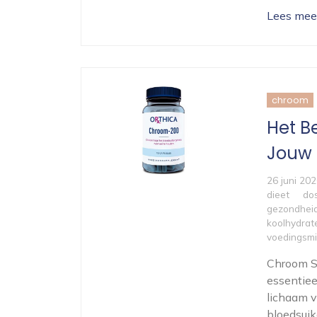
Lees mee
chroom
Het B
Jouw
26 juni 20
dieet
do
gezondhei
koolhydrat
voedingsmi
Chroom S
essentiee
lichaam v
bloedsuik