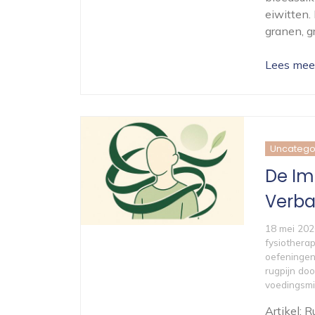
eiwitten.
granen, g
Lees mee
Uncatego
De Im
Verba
18 mei 202
fysiothera
oefeninge
rugpijn do
voedingsmi
Artikel: 