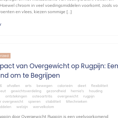
 Hoewel chroom in veel voedingsmiddelen voorkomt, zoals vo
roenten en vlees, kiezen sommige […]
r
rized
pact van Overgewicht op Rugpijn: Ee
nd om te Begrijpen
6
afvallen
arts
bewegen
calorieën
dieet
flexibiliteit
peut
gewichtsverdeling
gezondheid
hernia's
houding
n
ontstekingen
osteoartritis
overgewicht
rugpijn
or overgewicht
spieren
stabiliteit
tiltechnieken
ddelen
welzijn
wervelkolom
Rugpijn door Overgewicht Rugpijn is een veelvoorkomend