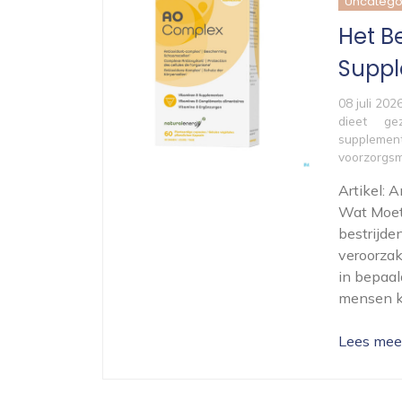
Uncatego
Het B
Suppl
08 juli 202
dieet
ge
supplemen
voorzorgs
Artikel:
Wat Moet 
bestrijde
veroorzak
in bepaal
mensen ki
Lees mee