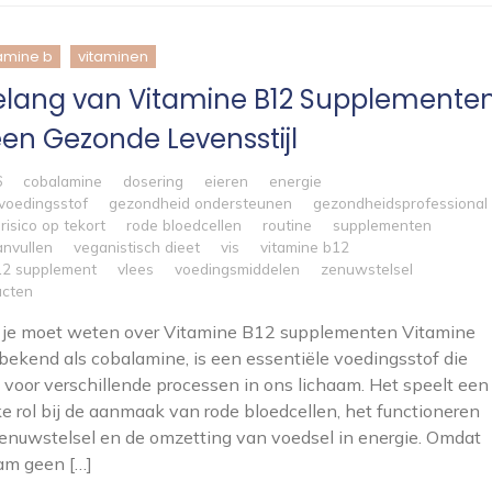
tamine b
vitaminen
elang van Vitamine B12 Supplemente
een Gezonde Levensstijl
6
cobalamine
dosering
eieren
energie
 voedingsstof
gezondheid ondersteunen
gezondheidsprofessional
risico op tekort
rode bloedcellen
routine
supplementen
anvullen
veganistisch dieet
vis
vitamine b12
12 supplement
vlees
voedingsmiddelen
zenuwstelsel
ucten
t je moet weten over Vitamine B12 supplementen Vitamine
bekend als cobalamine, is een essentiële voedingsstof die
is voor verschillende processen in ons lichaam. Het speelt een
ke rol bij de aanmaak van rode bloedcellen, het functioneren
enuwstelsel en de omzetting van voedsel in energie. Omdat
am geen […]