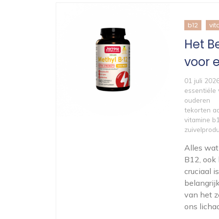
b12
vi
Het B
voor 
01 juli 202
essentiële
ouderen
tekorten a
vitamine b
zuivelprod
Alles wa
B12, ook 
cruciaal 
belangrij
van het z
ons licha