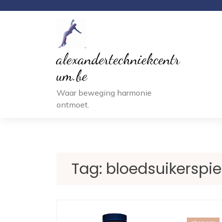
Ga
naar
inhoud
alexandertechniekcentr
um.be
Waar beweging harmonie
ontmoet.
Tag:
bloedsuikerspie