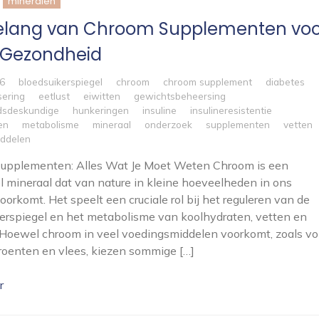
mineralen
elang van Chroom Supplementen voo
 Gezondheid
26
bloedsuikerspiegel
chroom
chroom supplement
diabetes
sering
eetlust
eiwitten
gewichtsbeheersing
dsdeskundige
hunkeringen
insuline
insulineresistentie
en
metabolisme
mineraal
onderzoek
supplementen
vetten
ddelen
upplementen: Alles Wat Je Moet Weten Chroom is een
l mineraal dat van nature in kleine hoeveelheden in ons
oorkomt. Het speelt een cruciale rol bij het reguleren van de
erspiegel en het metabolisme van koolhydraten, vetten en
 Hoewel chroom in veel voedingsmiddelen voorkomt, zoals vo
roenten en vlees, kiezen sommige […]
r