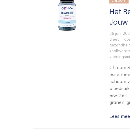
chroom
Het B
Jouw
26 juni 20
dieet
do
gezondhei
koolhydrat
voedingsmi
Chroom S
essentiee
lichaam v
bloedsuik
eiwitten.
granen, g
Lees mee