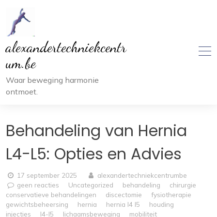
Ga
naar
inhoud
alexandertechniekcentr
um.be
Waar beweging harmonie
ontmoet.
Behandeling van Hernia
L4-L5: Opties en Advies
17 september 2025
alexandertechniekcentrumbe
geen reacties
Uncategorized
behandeling
chirurgie
conservatieve behandelingen
discectomie
fysiotherapie
gewichtsbeheersing
hernia
hernia l4 l5
houding
injecties
l4-l5
lichaamsbeweging
mobiliteit