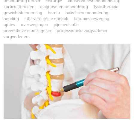
behandeling hernia
chirurgie
conservatieve behandeling
corticosteroïden
diagnose en behandeling
fysiotherapie
gewichtsbeheersing
hernia
holistische benadering
houding
interventionele aanpak
lichaamsbeweging
opties
overwegingen
pijnmedicatie
preventieve maatregelen
professionele zorgverlener
zorgverleners