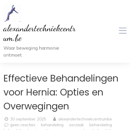
Ga
naar
inhoud
alexandertechniekcentr
um.be
Waar beweging harmonie
ontmoet.
Effectieve Behandelingen
voor Hernia: Opties en
Overwegingen
30 september 2025
alexandertechniekcentrumbe
geen reacties
behandeling
oorzaak
behandeling