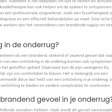
den. Allereerst is het raadzaam om rust te nemen en activitei
f koudetherapie kan ook helpen om de spieren te ontspannen
n een professionele zorgverlener, zoals een fysiotherapeut o
 diagnose en een effectief behandelplan op maat. Door actie 
 je werken aan het verminderen van brandende rugpijn en st
g in de onderrug?
festeren als een brandend, stekend of zeurend gevoel dat va
en van een ontsteking in de onderrug kunnen ook symptome
 het getroffen gebied. Daarnaast kan de pijn verergeren bij
ijk zijn om comfortabel te blijven. Het is belangrijk om een
 vermoedt dat je last hebt van een ontsteking in je onderrug, 
verlichting te bieden en verdere complicaties te voorkomen.
brandend gevoel in je onderrug
chillende oorzaken hebben. Vaak wordt dit gevoel veroorzaak