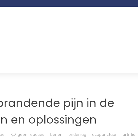
randende pijn in de
n en oplossingen
mbe
geen reacties
benen
onderrug
acupunctuur
artritis