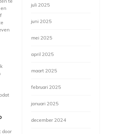
ten te
juli 2025
 en
f
juni 2025
te
reven
mei 2025
april 2025
ak
maart 2025
n
februari 2025
zodat
januari 2025
?
december 2024
t door