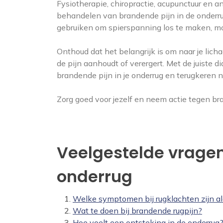
Fysiotherapie, chiropractie, acupunctuur en a
behandelen van brandende pijn in de onderru
gebruiken om spierspanning los te maken, mob
Onthoud dat het belangrijk is om naar je lich
de pijn aanhoudt of verergert. Met de juiste
brandende pijn in je onderrug en terugkeren 
Zorg goed voor jezelf en neem actie tegen bra
Veelgestelde vragen
onderrug
Welke symptomen bij rugklachten zijn a
Wat te doen bij brandende rugpijn?
Hoe voelt een ontsteking in de onderrug