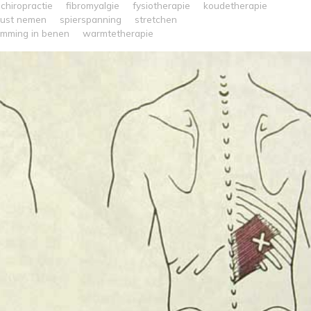
chiropractie
fibromyalgie
fysiotherapie
koudetherapie
rust nemen
spierspanning
stretchen
amming in benen
warmtetherapie