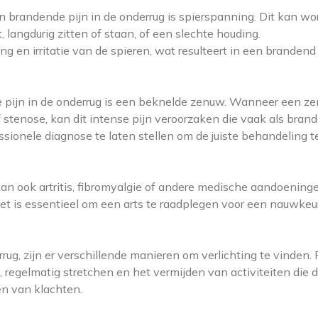
brandende pijn in de onderrug is spierspanning. Dit kan wo
, langdurig zitten of staan, of een slechte houding.
g en irritatie van de spieren, wat resulteert in een brandend
 pijn in de onderrug is een beknelde zenuw. Wanneer een z
 stenose, kan dit intense pijn veroorzaken die vaak als bran
ssionele diagnose te laten stellen om de juiste behandeling t
n ook artritis, fibromyalgie of andere medische aandoening
et is essentieel om een arts te raadplegen voor een nauwkeu
rrug, zijn er verschillende manieren om verlichting te vinden. 
egelmatig stretchen en het vermijden van activiteiten die d
en van klachten.