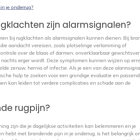
n je onderrug?
gklachten zijn alarmsignalen?
en bij rugklachten als alarmsignalen kunnen dienen. Bij br
 die aandacht vereisen, zoals plotselinge verlamming of
ntrole over de blaas of darmen, onverklaarbaar gewichtsverl
e ’s nachts erger wordt. Deze symptomen kunnen wijzen op ern
de zenuw, hernia of infectie. Als je een van deze alarmsign
dische hulp te zoeken voor een grondige evaluatie en passen
n kan leiden tot verdere complicaties en schade aan de
nde rugpijn?
g zijn die je dagelijkse activiteiten kan belemmeren en je
n hebt met brandende pijn in je onderrug, is het belangrijk o