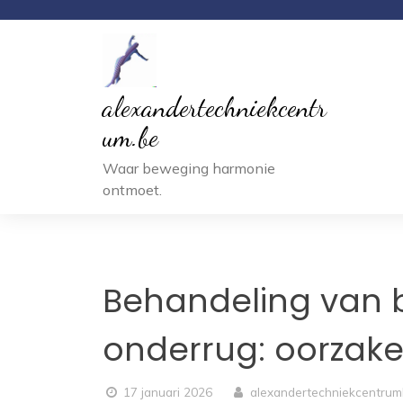
Ga
naar
inhoud
alexandertechniekcentr
um.be
Waar beweging harmonie
ontmoet.
Behandeling van b
onderrug: oorzake
17 januari 2026
alexandertechniekcentru