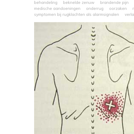
behandeling
beknelde zenuw
brandende pijn
medische aandoeningen
onderrug
oorzaken
symptomen bij rugklachten als alarmsignalen
verl