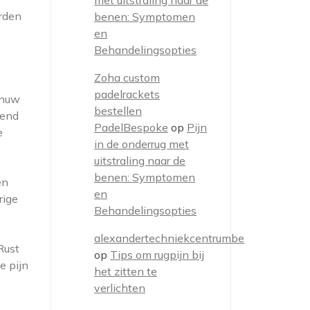
met uitstraling naar de
rden
benen: Symptomen
en
Behandelingsopties
Zoha custom
padelrackets
enuw
bestellen
dend
PadelBespoke
op
Pijn
e
in de onderrug met
uitstraling naar de
benen: Symptomen
en
en
rige
Behandelingsopties
alexandertechniekcentrumbe
Rust
op
Tips om rugpijn bij
e pijn
het zitten te
verlichten