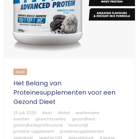
eiwit
Het Belang van
Proteïnesupplementen voor een
Gezond Dieet
15 juli 2026
dieet
diëtist
eiwitinname
eiwitten
gewichtsverlies
gezondheid
gezondheidsprofessional
levensstijl
proteine supplement
proteïnesupplementen
spiergroei
spierherstel
spieropbouw
training