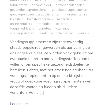
betaalbare supplementen
dagelijks dieet
dosering
fabrikanten
gezond dieet
gezondheidsdoelen
gezondheidsprofessional
goedkope supplementen
goedkope voedingssupplementen
ingrediëntenlijst
kwaliteit
kwaliteitsnormen
mineralen
online retailers
probiotica
tekorten
toegankelijkheid
variëteit
vitamines
voedingsstoffen
voedingssupplementen
winkels
Voedingssupplementen zijn tegenwoordig
steeds populairder geworden als aanvulling op
ons dagelijks dieet. Ze worden vaak gebruikt om
eventuele tekorten aan voedingsstoffen aan te
vullen of om specifieke gezondheidsdoelen te
bereiken. Echter, met het groeiende aanbod van
voedingssupplementen op de markt, rijst de
vraag of goedkope voedingssupplementen wel
dezelfde voordelen bieden als duurdere
varianten. Het is […]
Lees meer