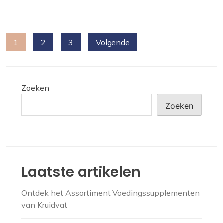
Berichten
1
2
3
Volgende
paginering
Zoeken
Zoeken
Laatste artikelen
Ontdek het Assortiment Voedingssupplementen
van Kruidvat