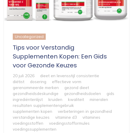
Uncategorized
Tips voor Verstandig
Supplementen Kopen: Een Gids
voor Gezonde Keuzes
20 juli 2026
dieet en levensstijl consistentie
diëtist
dosering
effectieve vorm
gerenommeerde merken
gezond dieet
gezondheidsdeskundige
gezondheidsdoelen
gids
ingrediëntenlijst
kruiden
kwaliteit
mineralen
resultaten supplementengebruik
supplementen kopen
verbeteringen in gezondheid
verstandige keuzes
vitamine d3
vitamines
voedingsstoffen
voedingsstofformules
voedingssupplementen