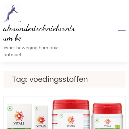
Ga
naar
inhoud
alexandertechniekcentr
um.be
Waar beweging harmonie
ontmoet.
Tag:
voedingsstoffen