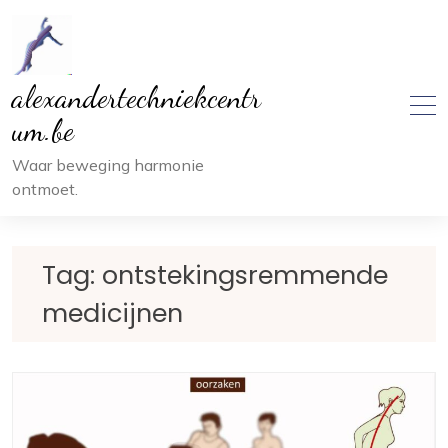
Ga
naar
inhoud
alexandertechniekcentr
um.be
Waar beweging harmonie
ontmoet.
Tag:
ontstekingsremmende
medicijnen