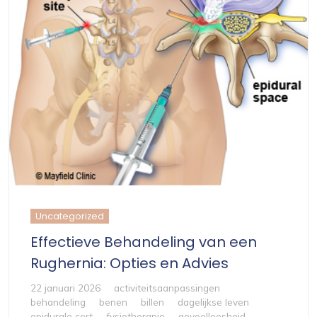
Uncategorized
Effectieve Behandeling van een
Rughernia: Opties en Advies
22 januari 2026
activiteitsaanpassingen
behandeling
benen
billen
dagelijkse leven
epidurale cort
fysiotherapie
gevoelloosheid