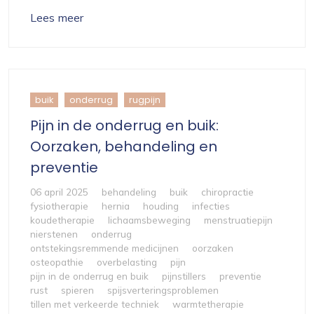
Lees meer
buik
onderrug
rugpijn
Pijn in de onderrug en buik:
Oorzaken, behandeling en
preventie
06 april 2025
behandeling
buik
chiropractie
fysiotherapie
hernia
houding
infecties
koudetherapie
lichaamsbeweging
menstruatiepijn
nierstenen
onderrug
ontstekingsremmende medicijnen
oorzaken
osteopathie
overbelasting
pijn
pijn in de onderrug en buik
pijnstillers
preventie
rust
spieren
spijsverteringsproblemen
tillen met verkeerde techniek
warmtetherapie