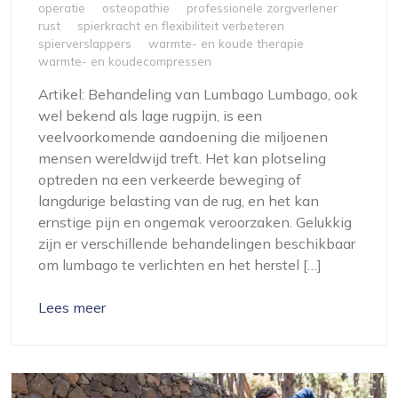
operatie
osteopathie
professionele zorgverlener
rust
spierkracht en flexibiliteit verbeteren
spierverslappers
warmte- en koude therapie
warmte- en koudecompressen
Artikel: Behandeling van Lumbago Lumbago, ook
wel bekend als lage rugpijn, is een
veelvoorkomende aandoening die miljoenen
mensen wereldwijd treft. Het kan plotseling
optreden na een verkeerde beweging of
langdurige belasting van de rug, en het kan
ernstige pijn en ongemak veroorzaken. Gelukkig
zijn er verschillende behandelingen beschikbaar
om lumbago te verlichten en het herstel […]
Lees meer