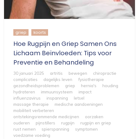
griep
koorts
Hoe Rugpijn en Griep Samen Ons
Lichaam Beïnvloeden: Tips voor
Preventie en Behandeling
30 januari 2025
artritis
bewegen
chiropractie
complicaties
dagelijks leven
fysiotherapie
gezondheidsproblemen
griep
hernia's
houding
hydrateren
immuunsysteem
impact
influenzavirus
inspanning
letsel
massage therapie
medische aandoeningen
mobiliteit verbeteren
ontstekingsremmende medicijnen
oorzaken
ouderen
pijnstillers
rugpijn
rugpijn en griep
rust nemen
spierspanning
symptomen
voedzame voeding