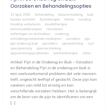
Oorzaken en Behandelingsopties
23 april 2025
behandeling
blaasontsteking
buik
fysieke activiteit
fysiotherapie
hernia
houding
houding verbeteren
koudetherapie
menstruatiekrampen
nierstenen
oefeningen en technieken
onderrug
ontstekingsremmende medicijnen
oorzaken
pijn
pijn onderrug buik
pijnstillers
pijnverlichting
rust
spierspanning
spierversterking
spijsverteringsproblemen
warmtetherapie
zitten
Artikel: Pijn in de Onderrug en Buik – Oorzaken
en Behandeling Pijn in de onderrug en buik is
een veelvoorkomend probleem dat vele mensen
treft, ongeacht leeftijd of geslacht. Deze pijn kan
variëren van mild tot ernstig en kan
verschillende oorzaken hebben. Het is belangrijk
om de bron van de pijn te identificeren om een
[…]