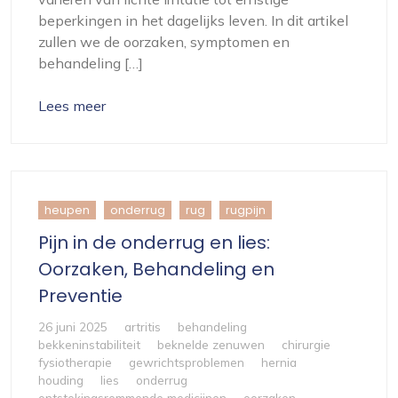
beperkingen in het dagelijks leven. In dit artikel
zullen we de oorzaken, symptomen en
behandeling […]
Lees meer
heupen
onderrug
rug
rugpijn
Pijn in de onderrug en lies:
Oorzaken, Behandeling en
Preventie
26 juni 2025
artritis
behandeling
bekkeninstabiliteit
beknelde zenuwen
chirurgie
fysiotherapie
gewrichtsproblemen
hernia
houding
lies
onderrug
ontstekingsremmende medicijnen
oorzaken