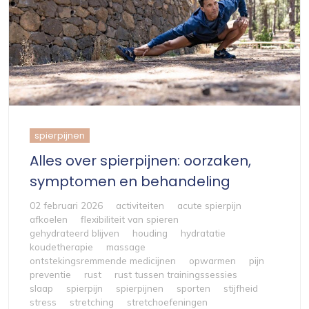
spierpijnen
Alles over spierpijnen: oorzaken,
symptomen en behandeling
02 februari 2026
activiteiten
acute spierpijn
afkoelen
flexibiliteit van spieren
gehydrateerd blijven
houding
hydratatie
koudetherapie
massage
ontstekingsremmende medicijnen
opwarmen
pijn
preventie
rust
rust tussen trainingssessies
slaap
spierpijn
spierpijnen
sporten
stijfheid
stress
stretching
stretchoefeningen