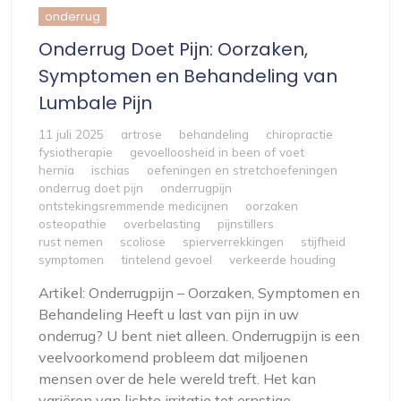
onderrug
Onderrug Doet Pijn: Oorzaken,
Symptomen en Behandeling van
Lumbale Pijn
11 juli 2025
artrose
behandeling
chiropractie
fysiotherapie
gevoelloosheid in been of voet
hernia
ischias
oefeningen en stretchoefeningen
onderrug doet pijn
onderrugpijn
ontstekingsremmende medicijnen
oorzaken
osteopathie
overbelasting
pijnstillers
rust nemen
scoliose
spierverrekkingen
stijfheid
symptomen
tintelend gevoel
verkeerde houding
Artikel: Onderrugpijn – Oorzaken, Symptomen en
Behandeling Heeft u last van pijn in uw
onderrug? U bent niet alleen. Onderrugpijn is een
veelvoorkomend probleem dat miljoenen
mensen over de hele wereld treft. Het kan
variëren van lichte irritatie tot ernstige