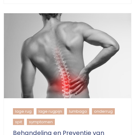
lage rug
lage rugpijn
lumbago
onderrug
spit
symptomen
Behandeling en Preventie van