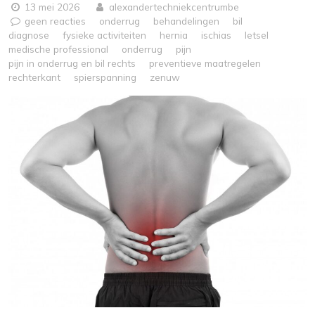
13 mei 2026
alexandertechniekcentrumbe
geen reacties
onderrug
behandelingen
bil
diagnose
fysieke activiteiten
hernia
ischias
letsel
medische professional
onderrug
pijn
pijn in onderrug en bil rechts
preventieve maatregelen
rechterkant
spierspanning
zenuw