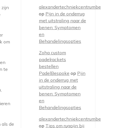
alexandertechniekcentrumbe
 zijn
op
Pijn in de onderrug
e
met uitstraling naar de
benen: Symptomen
en
er
Behandelingsopties
jk om
Zoha custom
padelrackets
Een
bestellen
n te
PadelBespoke
op
Pijn
in de onderrug met
uitstraling naar de
,
benen: Symptomen
en
ieren
Behandelingsopties
alexandertechniekcentrumbe
 als de
op
Tips om rugpijn bij