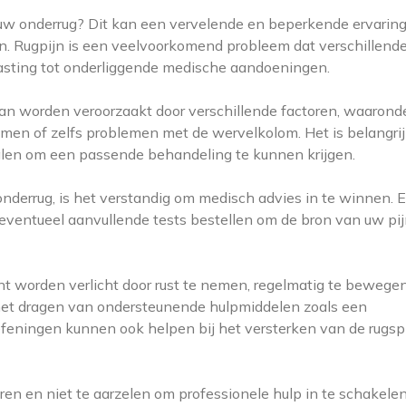
 uw onderrug? Dit kan een vervelende en beperkende ervaring
en. Rugpijn is een veelvoorkomend probleem dat verschillend
asting tot onderliggende medische aandoeningen.
kan worden veroorzaakt door verschillende factoren, waarond
oblemen of zelfs problemen met de wervelkolom. Het is belangri
alen om een passende behandeling te kunnen krijgen.
onderrug, is het verstandig om medisch advies in te winnen. 
eventueel aanvullende tests bestellen om de bron van uw pij
ant worden verlicht door rust te nemen, regelmatig te bewegen
het dragen van ondersteunende hulpmiddelen zoals een
efeningen kunnen ook helpen bij het versterken van de rugsp
eren en niet te aarzelen om professionele hulp in te schakelen