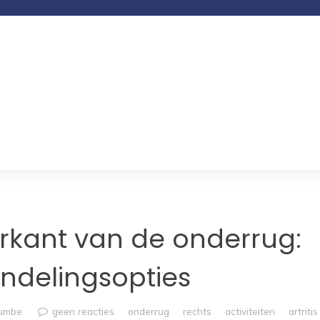
erkant van de onderrug:
ndelingsopties
rumbe
geen reacties
onderrug
rechts
activiteiten
artritis