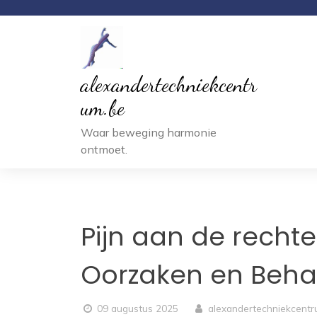
Ga
naar
inhoud
alexandertechniekcentr
um.be
Waar beweging harmonie
ontmoet.
Pijn aan de recht
Oorzaken en Beha
09 augustus 2025
alexandertechniekcent