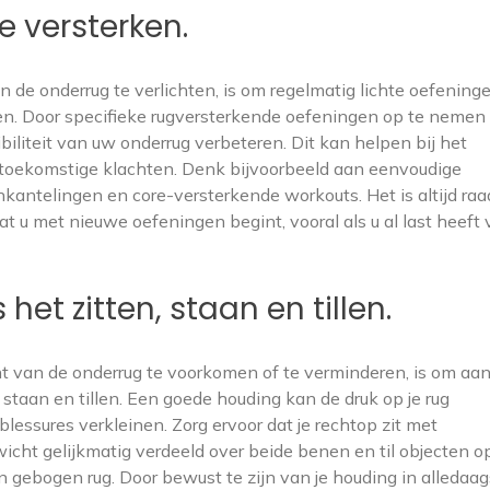
e versterken.
n de onderrug te verlichten, is om regelmatig lichte oefening
ken. Door specifieke rugversterkende oefeningen op te nemen
exibiliteit van uw onderrug verbeteren. Dit kan helpen bij het
toekomstige klachten. Denk bijvoorbeeld aan eenvoudige
nkantelingen en core-versterkende workouts. Het is altijd r
t u met nieuwe oefeningen begint, vooral als u al last heeft
het zitten, staan en tillen.
nt van de onderrug te voorkomen of te verminderen, is om aa
 staan en tillen. Een goede houding kan de druk op je rug
essures verkleinen. Zorg ervoor dat je rechtop zit met
wicht gelijkmatig verdeeld over beide benen en til objecten o
n gebogen rug. Door bewust te zijn van je houding in alledaa