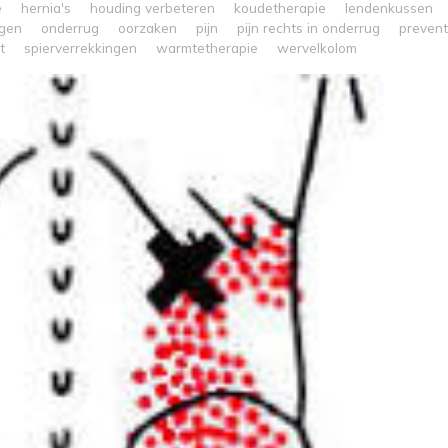
e
hernia's
houding verbeteren
koudetherapie
lendenkussen
ngen
onderrug
oorzaken
pijn
pijn rechts in onderrug
prevent
t
spierverrekkingen
warmtetherapie
wervelkolom