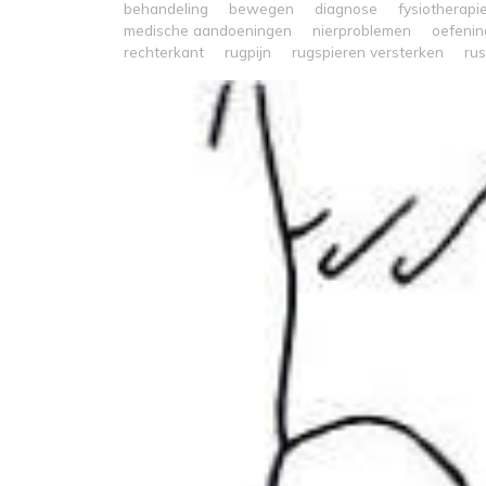
behandeling
bewegen
diagnose
fysiotherapi
medische aandoeningen
nierproblemen
oefeni
rechterkant
rugpijn
rugspieren versterken
rus