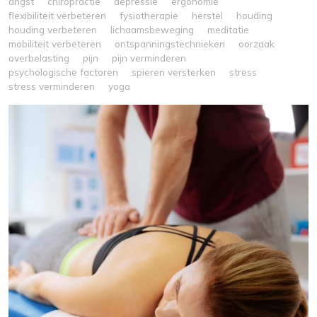
angst
chiropractie
depressie
ergonomie
flexibiliteit verbeteren
fysiotherapie
herstel
houding
houding verbeteren
lichaamsbeweging
meditatie
mobiliteit verbeteren
ontspanningstechnieken
oorzaak
overbelasting
pijn
pijn verminderen
psychologische factoren
spieren versterken
stress
stress verminderen
yoga