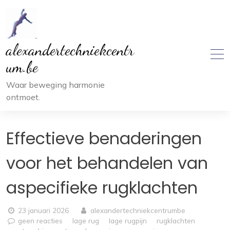
Ga
naar
inhoud
alexandertechniekcentr
um.be
Waar beweging harmonie
ontmoet.
Effectieve benaderingen
voor het behandelen van
aspecifieke rugklachten
23 januari 2026
alexandertechniekcentrumbe
geen reacties
lage rug
lage rugpijn
rugklachten