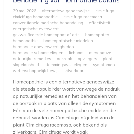
benadering van hormonale balans
29 mei 2026
alternatieve geneeswijze
cimicifuga
cimicifuga homeopathie
cimicifuga racemosa
conventionele medische behandeling
effectiviteit
energetische evenwicht
gekwalificeerde homeopaat of arts
homeopaten
homeopathie
homeopathische middelen
hormonale onevenwichtigheden
hormonale schommelingen
lichaam
menopauze
natuurlijke remedies
oorzaak
opvliegers
plant
slapeloosheid
stemmingswisselingen
symptomen
wetenschappelijk bewijs
zilverkaars
Homeopathie is een alternatieve geneeswijze
die steeds populairder wordt vanwege de nadruk
op natuurlijke remedies en het behandelen van
de oorzaak in plaats van alleen de symptomen.
Eén van de vele homeopathische middelen die
gebruikt worden, is Cimicifuga, afgeleid van de
plant Cimicifuga racemosa, ook bekend als
zilverkaars. Cimicifuga wordt vaak