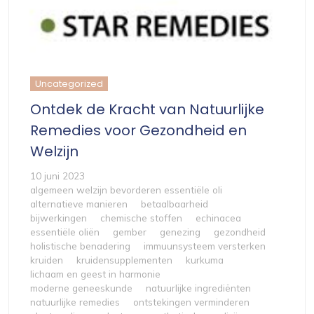
Uncategorized
Ontdek de Kracht van Natuurlijke
Remedies voor Gezondheid en
Welzijn
10 juni 2023
algemeen welzijn bevorderen essentiële oli
alternatieve manieren
betaalbaarheid
bijwerkingen
chemische stoffen
echinacea
essentiële oliën
gember
genezing
gezondheid
holistische benadering
immuunsysteem versterken
kruiden
kruidensupplementen
kurkuma
lichaam en geest in harmonie
moderne geneeskunde
natuurlijke ingrediënten
natuurlijke remedies
ontstekingen verminderen