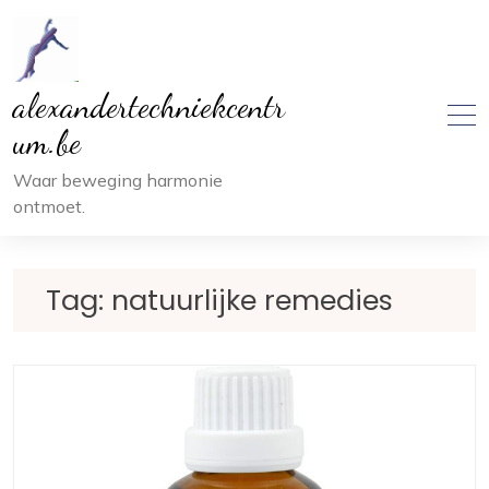
Ga
naar
inhoud
alexandertechniekcentr
um.be
Waar beweging harmonie
ontmoet.
Tag:
natuurlijke remedies