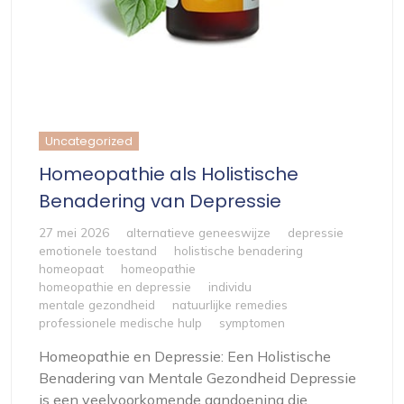
Uncategorized
Homeopathie als Holistische
Benadering van Depressie
27 mei 2026
alternatieve geneeswijze
depressie
emotionele toestand
holistische benadering
homeopaat
homeopathie
homeopathie en depressie
individu
mentale gezondheid
natuurlijke remedies
professionele medische hulp
symptomen
Homeopathie en Depressie: Een Holistische
Benadering van Mentale Gezondheid Depressie
is een veelvoorkomende aandoening die