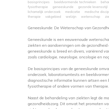
basisprincipes
beeldvormende technieken
beha
fysiotherapie
geneeskunde
gezonde levensstijl
lichamelijk onderzoek
medicatie
medische discip
therapie
vakgebied
welzijn
wetenschap
zi
Geneeskunde: De Wetenschap van Gezondhe
Geneeskunde is een eeuwenoude wetenschap 
ziekten en aandoeningen om de gezondheid e
geneeskunde is breed en divers, variërend va
zoals cardiologie, neurologie, oncologie en no
De basisprincipes van de geneeskunde omvatt
onderzoek, laboratoriumtests en beeldvorme
diagnostische informatie kunnen artsen een b
fysiotherapie of andere vormen van therapie.
Naast de behandeling van ziekten legt de m
gezondheidszorg. Dit omvat het promoten van