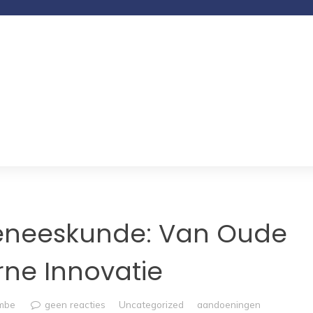
Geneeskunde: Van Oude
rne Innovatie
umbe
geen reacties
Uncategorized
aandoeningen