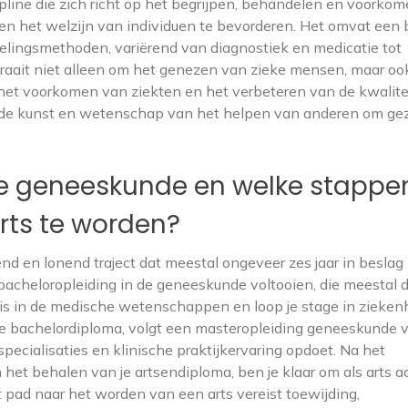
line die zich richt op het begrijpen, behandelen en voorko
n het welzijn van individuen te bevorderen. Het omvat een 
elingsmethoden, variërend van diagnostiek en medicatie tot
draait niet alleen om het genezen van zieke mensen, maar o
 het voorkomen van ziekten en het verbeteren van de kwalite
s de kunst en wetenschap van het helpen van anderen om ge
ie geneeskunde en welke stappe
rts te worden?
d en lonend traject dat meestal ongeveer zes jaar in beslag
acheloropleiding in de geneeskunde voltooien, die meestal dr
basis in de medische wetenschappen en loop je stage in zieken
 je bachelordiploma, volgt een masteropleiding geneeskunde 
specialisaties en klinische praktijkervaring opdoet. Na het
 het behalen van je artsendiploma, ben je klaar om als arts a
 pad naar het worden van een arts vereist toewijding,