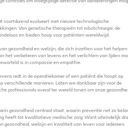
ige controles om vroegtijdige detectie van aandoeningen moge
 voortdurend evolueert met nieuwe technologische
ingen. Van genetische therapieën tot robotchirurgie, de
indeloos en bieden hoop voor patiënten wereldwijd.
n gezondheid en welzijn, die zich inzetten voor het helpen
an het verbeteren van levens en het verlichten van lijden ma
eworteld is in compassie en empathie.
levens redt in de operatiekamer of een patiënt die hoopt op
p verschillende manieren. Laten we dankbaar zijn voor de
che professionals overal ter wereld tonen om onze gezondhei
in gezondheid centraal staat, waarin preventie net zo belan
g heeft tot kwalitatieve medische zorg. Want uiteindelijk dra
 gezondheid, welzijn en kwaliteit van leven voor iedereen.