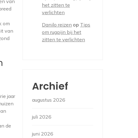
men van
het zitten te
breed
verlichten
ok om
Danilo reizen
op
Tips
it van
om rugpijn bij het
zond
zitten te verlichten
n
Archief
ie jaar
augustus 2026
huizen
van
juli 2026
an de
juni 2026