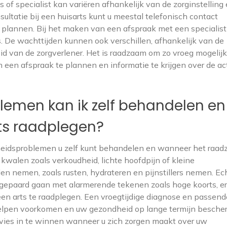
of specialist kan variëren afhankelijk van de zorginstelling
sultatie bij een huisarts kunt u meestal telefonisch contact
plannen. Bij het maken van een afspraak met een specialist
s. De wachttijden kunnen ook verschillen, afhankelijk van de
id van de zorgverlener. Het is raadzaam om zo vroeg mogelijk
 een afspraak te plannen en informatie te krijgen over de ac
emen kan ik zelf behandelen en
ts raadplegen?
heidsproblemen u zelf kunt behandelen en wanneer het raa
 kwalen zoals verkoudheid, lichte hoofdpijn of kleine
n nemen, zoals rusten, hydrateren en pijnstillers nemen. Ech
gepaard gaan met alarmerende tekenen zoals hoge koorts, er
 een arts te raadplegen. Een vroegtijdige diagnose en passend
elpen voorkomen en uw gezondheid op lange termijn besche
dvies in te winnen wanneer u zich zorgen maakt over uw