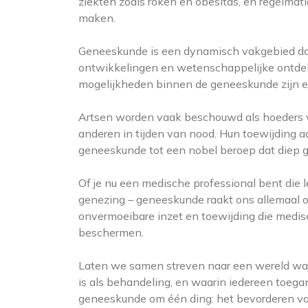
ziekten zoals roken en obesitas, en regelmat
maken.
Geneeskunde is een dynamisch vakgebied dat
ontwikkelingen en wetenschappelijke ontdekk
mogelijkheden binnen de geneeskunde zijn e
Artsen worden vaak beschouwd als hoeders va
anderen in tijden van nood. Hun toewijding a
geneeskunde tot een nobel beroep dat diep g
Of je nu een medische professional bent die 
genezing – geneeskunde raakt ons allemaal o
onvermoeibare inzet en toewijding die medis
beschermen.
Laten we samen streven naar een wereld waar
is als behandeling, en waarin iedereen toegan
geneeskunde om één ding: het bevorderen van