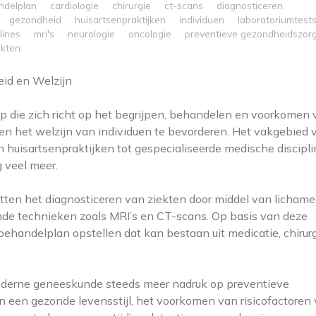
ndelplan
cardiologie
chirurgie
ct-scans
diagnosticeren
gezondheid
huisartsenpraktijken
individuen
laboratoriumtest
lines
mri's
neurologie
oncologie
preventieve gezondheidszor
ekten
id en Welzijn
die zich richt op het begrijpen, behandelen en voorkomen 
n het welzijn van individuen te bevorderen. Het vakgebied 
n huisartsenpraktijken tot gespecialiseerde medische discipl
g veel meer.
en het diagnosticeren van ziekten door middel van lichamel
nde technieken zoals MRI’s en CT-scans. Op basis van deze
ehandelplan opstellen dat kan bestaan uit medicatie, chirurg
oderne geneeskunde steeds meer nadruk op preventieve
 een gezonde levensstijl, het voorkomen van risicofactoren 