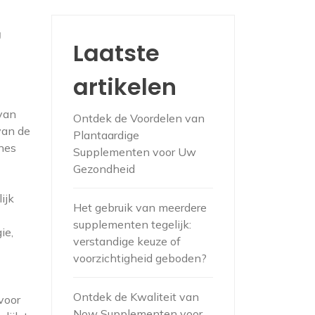
s
g
Laatste
artikelen
van
Ontdek de Voordelen van
van de
Plantaardige
ines
Supplementen voor Uw
Gezondheid
ijk
Het gebruik van meerdere
supplementen tegelijk:
ie,
verstandige keuze of
voorzichtigheid geboden?
Ontdek de Kwaliteit van
voor
Now Supplementen voor