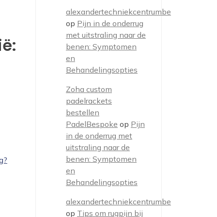
alexandertechniekcentrumbe
op
Pijn in de onderrug
met uitstraling naar de
ë:
benen: Symptomen
en
Behandelingsopties
Zoha custom
padelrackets
bestellen
PadelBespoke
op
Pijn
in de onderrug met
uitstraling naar de
benen: Symptomen
g?
en
Behandelingsopties
alexandertechniekcentrumbe
op
Tips om rugpijn bij