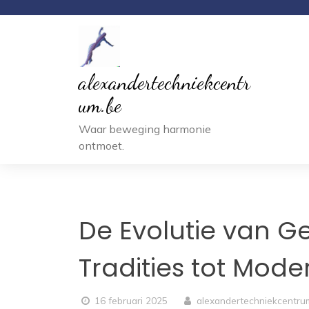
Ga
naar
inhoud
alexandertechniekcentr
um.be
Waar beweging harmonie
ontmoet.
De Evolutie van 
Tradities tot Mode
16 februari 2025
alexandertechniekcentr