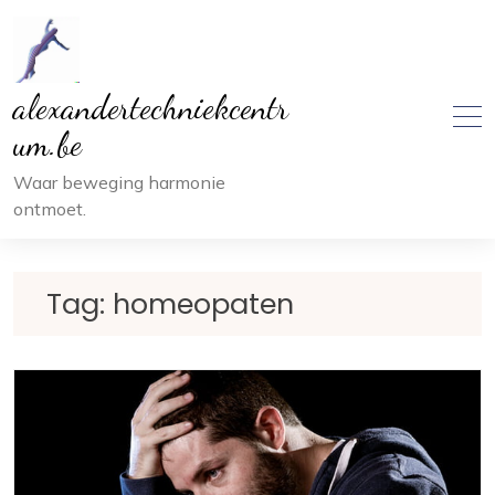
Ga
naar
inhoud
alexandertechniekcentr
um.be
Waar beweging harmonie
ontmoet.
Tag:
homeopaten