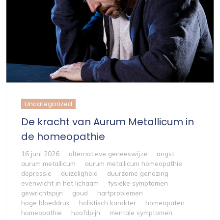
Uncategorized
De kracht van Aurum Metallicum in
de homeopathie
16 juni 2026
alternatieve geneeswijze
angst
aurum metallicum
aurum metallicum homeopathie
depressie
duizeligheid
duurzame genezing
evenwicht in het lichaam
fysieke symptomen
gewrichtspijn
goud
hartproblemen
hoge bloeddruk
holistisch karakter
homeopaten
homeopathie
hoofdpijn
mentale symptomen