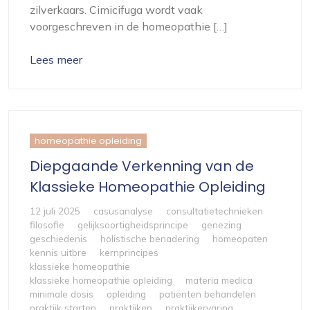
zilverkaars. Cimicifuga wordt vaak
voorgeschreven in de homeopathie […]
Lees meer
homeopathie opleiding
Diepgaande Verkenning van de
Klassieke Homeopathie Opleiding
12 juli 2025
casusanalyse
consultatietechnieken
filosofie
gelijksoortigheidsprincipe
genezing
geschiedenis
holistische benadering
homeopaten
kennis uitbre
kernprincipes
klassieke homeopathie
klassieke homeopathie opleiding
materia medica
minimale dosis
opleiding
patiënten behandelen
praktijk starten
praktijken
praktijkervaring