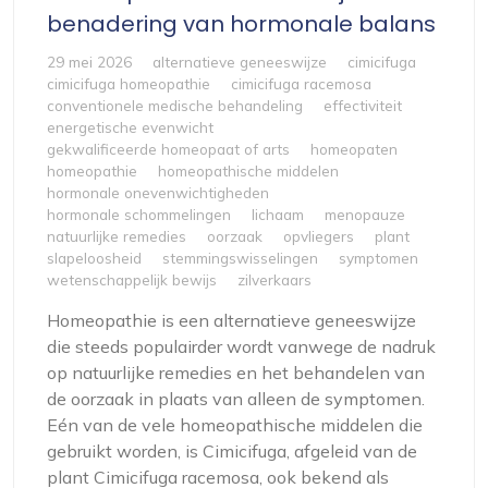
benadering van hormonale balans
29 mei 2026
alternatieve geneeswijze
cimicifuga
cimicifuga homeopathie
cimicifuga racemosa
conventionele medische behandeling
effectiviteit
energetische evenwicht
gekwalificeerde homeopaat of arts
homeopaten
homeopathie
homeopathische middelen
hormonale onevenwichtigheden
hormonale schommelingen
lichaam
menopauze
natuurlijke remedies
oorzaak
opvliegers
plant
slapeloosheid
stemmingswisselingen
symptomen
wetenschappelijk bewijs
zilverkaars
Homeopathie is een alternatieve geneeswijze
die steeds populairder wordt vanwege de nadruk
op natuurlijke remedies en het behandelen van
de oorzaak in plaats van alleen de symptomen.
Eén van de vele homeopathische middelen die
gebruikt worden, is Cimicifuga, afgeleid van de
plant Cimicifuga racemosa, ook bekend als