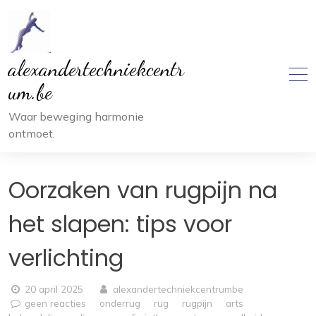
Ga
naar
inhoud
alexandertechniekcentr
um.be
Waar beweging harmonie
ontmoet.
Oorzaken van rugpijn na
het slapen: tips voor
verlichting
20 april 2025
alexandertechniekcentrumbe
geen reacties
onderrug
rug
rugpijn
arts