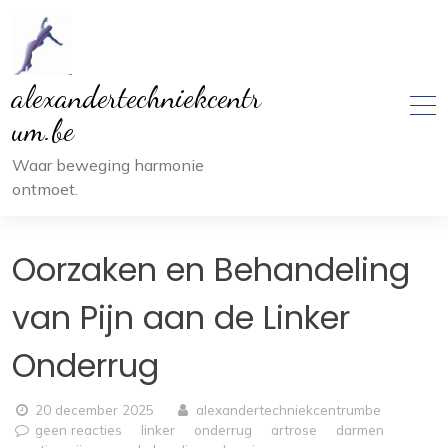
Ga
naar
inhoud
alexandertechniekcentr
um.be
Waar beweging harmonie
ontmoet.
Oorzaken en Behandeling
van Pijn aan de Linker
Onderrug
20 december 2025
alexandertechniekcentrumbe
geen reacties
linker
onderrug
artrose
darmen