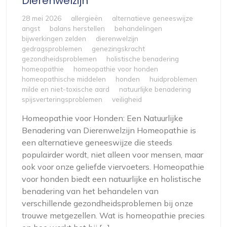
Dierenwelzijn
28 mei 2026
allergieën
alternatieve geneeswijze
angst
balans herstellen
behandelingen
bijwerkingen zelden
dierenwelzijn
gedragsproblemen
genezingskracht
gezondheidsproblemen
holistische benadering
homeopathie
homeopathie voor honden
homeopathische middelen
honden
huidproblemen
milde en niet-toxische aard
natuurlijke benadering
spijsverteringsproblemen
veiligheid
Homeopathie voor Honden: Een Natuurlijke
Benadering van Dierenwelzijn Homeopathie is
een alternatieve geneeswijze die steeds
populairder wordt, niet alleen voor mensen, maar
ook voor onze geliefde viervoeters. Homeopathie
voor honden biedt een natuurlijke en holistische
benadering van het behandelen van
verschillende gezondheidsproblemen bij onze
trouwe metgezellen. Wat is homeopathie precies