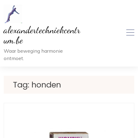
Ga
naar
inhoud
alexandertechniekcentr
um.be
Waar beweging harmonie
ontmoet.
Tag:
honden