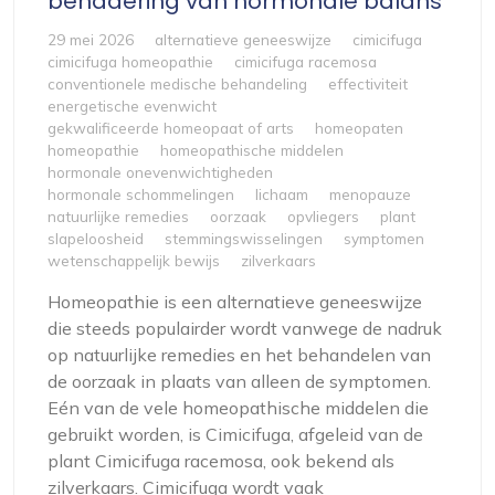
benadering van hormonale balans
29 mei 2026
alternatieve geneeswijze
cimicifuga
cimicifuga homeopathie
cimicifuga racemosa
conventionele medische behandeling
effectiviteit
energetische evenwicht
gekwalificeerde homeopaat of arts
homeopaten
homeopathie
homeopathische middelen
hormonale onevenwichtigheden
hormonale schommelingen
lichaam
menopauze
natuurlijke remedies
oorzaak
opvliegers
plant
slapeloosheid
stemmingswisselingen
symptomen
wetenschappelijk bewijs
zilverkaars
Homeopathie is een alternatieve geneeswijze
die steeds populairder wordt vanwege de nadruk
op natuurlijke remedies en het behandelen van
de oorzaak in plaats van alleen de symptomen.
Eén van de vele homeopathische middelen die
gebruikt worden, is Cimicifuga, afgeleid van de
plant Cimicifuga racemosa, ook bekend als
zilverkaars. Cimicifuga wordt vaak