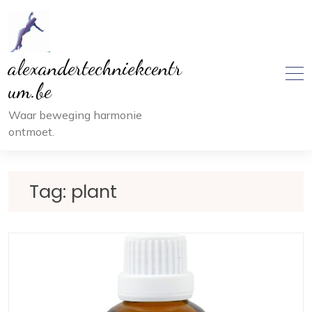
Ga
naar
inhoud
alexandertechniekcentr
um.be
Waar beweging harmonie
ontmoet.
Tag:
plant