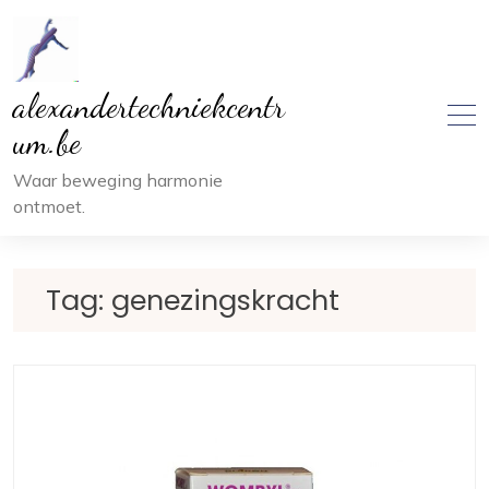
Ga
naar
inhoud
alexandertechniekcentr
um.be
Waar beweging harmonie
ontmoet.
Tag:
genezingskracht