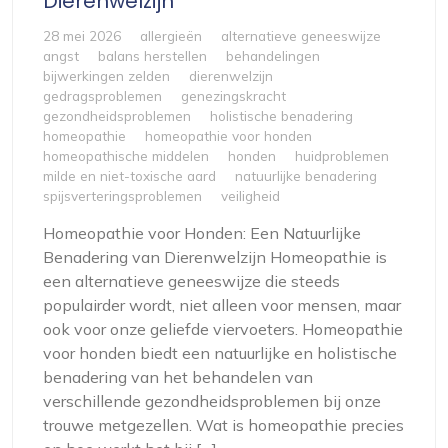
Dierenwelzijn
28 mei 2026
allergieën
alternatieve geneeswijze
angst
balans herstellen
behandelingen
bijwerkingen zelden
dierenwelzijn
gedragsproblemen
genezingskracht
gezondheidsproblemen
holistische benadering
homeopathie
homeopathie voor honden
homeopathische middelen
honden
huidproblemen
milde en niet-toxische aard
natuurlijke benadering
spijsverteringsproblemen
veiligheid
Homeopathie voor Honden: Een Natuurlijke
Benadering van Dierenwelzijn Homeopathie is
een alternatieve geneeswijze die steeds
populairder wordt, niet alleen voor mensen, maar
ook voor onze geliefde viervoeters. Homeopathie
voor honden biedt een natuurlijke en holistische
benadering van het behandelen van
verschillende gezondheidsproblemen bij onze
trouwe metgezellen. Wat is homeopathie precies