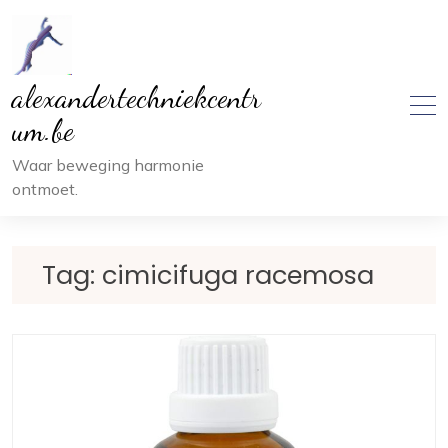
Ga
naar
inhoud
alexandertechniekcentr
um.be
Waar beweging harmonie
ontmoet.
Tag:
cimicifuga racemosa