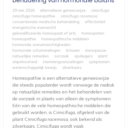
benadering van hormonale balans
29 mei 2026
alternatieve geneeswijze
cimicifuga
cimicifuga homeopathie
cimicifuga racemosa
conventionele medische behandeling
effectiviteit
energetische evenwicht
gekwalificeerde homeopaat of arts
homeopaten
homeopathie
homeopathische middelen
hormonale onevenwichtigheden
hormonale schommelingen
lichaam
menopauze
natuurlijke remedies
oorzaak
opvliegers
plant
slapeloosheid
stemmingswisselingen
symptomen
wetenschappelijk bewijs
zilverkaars
Homeopathie is een alternatieve geneeswijze
die steeds populairder wordt vanwege de nadruk
op natuurlijke remedies en het behandelen van
de oorzaak in plaats van alleen de symptomen.
Eén van de vele homeopathische middelen die
gebruikt worden, is Cimicifuga, afgeleid van de
plant Cimicifuga racemosa, ook bekend als
zilverkaars. Cimicifuga wordt vaak