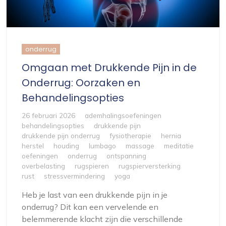
onderrug
Omgaan met Drukkende Pijn in de
Onderrug: Oorzaken en
Behandelingsopties
26 februari 2026
ademhalingsoefeningen
behandelingsopties
drukkende pijn
drukkende pijn onderrug
fysiotherapie
hernia
herstel
houding
lumbago
massage
meditatie
oefeningen
onderrug
ontspanning
overbelasting
rugspieren
rugspierversterking
rust
stressvermindering
yoga
Heb je last van een drukkende pijn in je
onderrug? Dit kan een vervelende en
belemmerende klacht zijn die verschillende