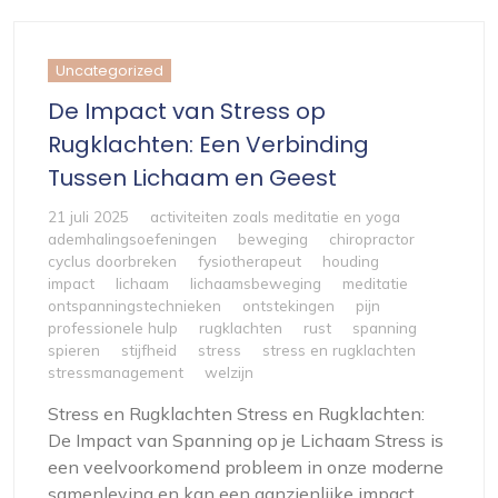
Uncategorized
De Impact van Stress op
Rugklachten: Een Verbinding
Tussen Lichaam en Geest
21 juli 2025
activiteiten zoals meditatie en yoga
ademhalingsoefeningen
beweging
chiropractor
cyclus doorbreken
fysiotherapeut
houding
impact
lichaam
lichaamsbeweging
meditatie
ontspanningstechnieken
ontstekingen
pijn
professionele hulp
rugklachten
rust
spanning
spieren
stijfheid
stress
stress en rugklachten
stressmanagement
welzijn
Stress en Rugklachten Stress en Rugklachten:
De Impact van Spanning op je Lichaam Stress is
een veelvoorkomend probleem in onze moderne
samenleving en kan een aanzienlijke impact