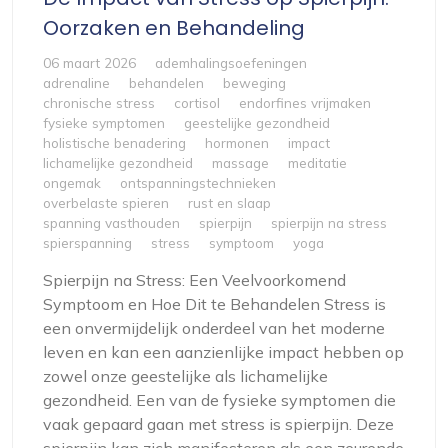
Oorzaken en Behandeling
06 maart 2026
ademhalingsoefeningen
adrenaline
behandelen
beweging
chronische stress
cortisol
endorfines vrijmaken
fysieke symptomen
geestelijke gezondheid
holistische benadering
hormonen
impact
lichamelijke gezondheid
massage
meditatie
ongemak
ontspanningstechnieken
overbelaste spieren
rust en slaap
spanning vasthouden
spierpijn
spierpijn na stress
spierspanning
stress
symptoom
yoga
Spierpijn na Stress: Een Veelvoorkomend
Symptoom en Hoe Dit te Behandelen Stress is
een onvermijdelijk onderdeel van het moderne
leven en kan een aanzienlijke impact hebben op
zowel onze geestelijke als lichamelijke
gezondheid. Een van de fysieke symptomen die
vaak gepaard gaan met stress is spierpijn. Deze
spierpijn kan zich manifesteren als een zeurende