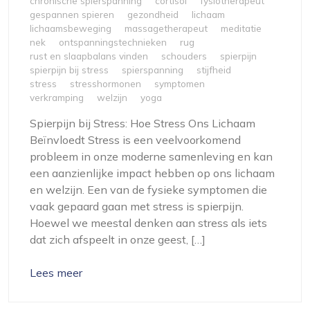
chronische spierspanning
cortisol
fysiotherapeut
gespannen spieren
gezondheid
lichaam
lichaamsbeweging
massagetherapeut
meditatie
nek
ontspanningstechnieken
rug
rust en slaapbalans vinden
schouders
spierpijn
spierpijn bij stress
spierspanning
stijfheid
stress
stresshormonen
symptomen
verkramping
welzijn
yoga
Spierpijn bij Stress: Hoe Stress Ons Lichaam
Beïnvloedt Stress is een veelvoorkomend
probleem in onze moderne samenleving en kan
een aanzienlijke impact hebben op ons lichaam
en welzijn. Een van de fysieke symptomen die
vaak gepaard gaan met stress is spierpijn.
Hoewel we meestal denken aan stress als iets
dat zich afspeelt in onze geest, […]
Lees meer