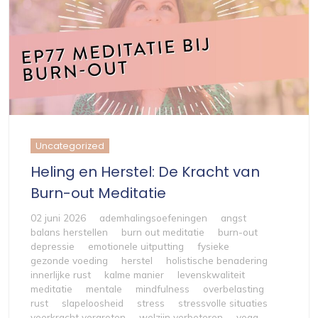
Uncategorized
Heling en Herstel: De Kracht van
Burn-out Meditatie
02 juni 2026
ademhalingsoefeningen
angst
balans herstellen
burn out meditatie
burn-out
depressie
emotionele uitputting
fysieke
gezonde voeding
herstel
holistische benadering
innerlijke rust
kalme manier
levenskwaliteit
meditatie
mentale
mindfulness
overbelasting
rust
slapeloosheid
stress
stressvolle situaties
veerkracht vergroten
welzijn verbeteren
yoga