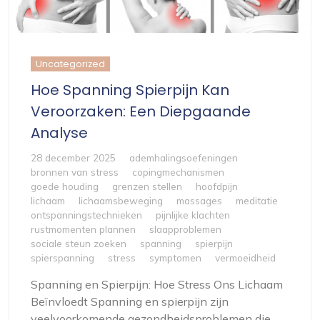
Uncategorized
Hoe Spanning Spierpijn Kan
Veroorzaken: Een Diepgaande
Analyse
28 december 2025
ademhalingsoefeningen
bronnen van stress
copingmechanismen
goede houding
grenzen stellen
hoofdpijn
lichaam
lichaamsbeweging
massages
meditatie
ontspanningstechnieken
pijnlijke klachten
rustmomenten plannen
slaapproblemen
sociale steun zoeken
spanning
spierpijn
spierspanning
stress
symptomen
vermoeidheid
Spanning en Spierpijn: Hoe Stress Ons Lichaam
Beïnvloedt Spanning en spierpijn zijn
veelvoorkomende gezondheidsproblemen die