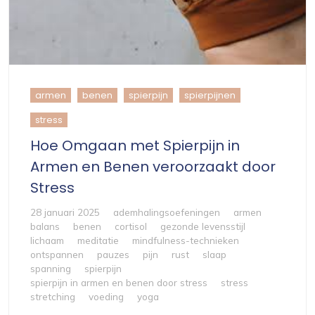
armen
benen
spierpijn
spierpijnen
stress
Hoe Omgaan met Spierpijn in
Armen en Benen veroorzaakt door
Stress
28 januari 2025
ademhalingsoefeningen
armen
balans
benen
cortisol
gezonde levensstijl
lichaam
meditatie
mindfulness-technieken
ontspannen
pauzes
pijn
rust
slaap
spanning
spierpijn
spierpijn in armen en benen door stress
stress
stretching
voeding
yoga