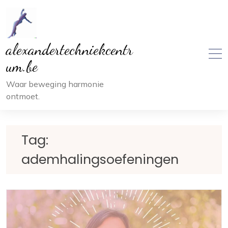
Ga
naar
inhoud
alexandertechniekcentr
um.be
Waar beweging harmonie
ontmoet.
Tag:
ademhalingsoefeningen