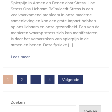
Spierpijn in Armen en Benen door Stress: Hoe
Stress Ons Lichaam Beïnvloedt Stress is een
veelvoorkomend probleem in onze moderne
samenleving en kan een grote impact hebben
op ons lichaam en onze gezondheid. Een van de
manieren waarop stress zich kan manifesteren,
is door het veroorzaken van spierpijn in de
armen en benen. Deze fysieke […]
Lees meer
Berichten
1
2
…
4
Volgende
paginering
Zoeken
Zoeken