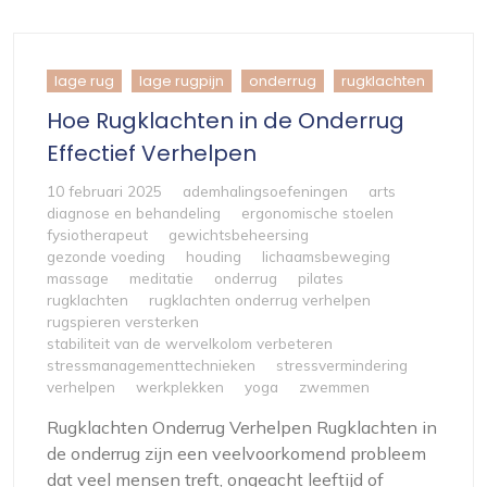
lage rug
lage rugpijn
onderrug
rugklachten
Hoe Rugklachten in de Onderrug
Effectief Verhelpen
10 februari 2025
ademhalingsoefeningen
arts
diagnose en behandeling
ergonomische stoelen
fysiotherapeut
gewichtsbeheersing
gezonde voeding
houding
lichaamsbeweging
massage
meditatie
onderrug
pilates
rugklachten
rugklachten onderrug verhelpen
rugspieren versterken
stabiliteit van de wervelkolom verbeteren
stressmanagementtechnieken
stressvermindering
verhelpen
werkplekken
yoga
zwemmen
Rugklachten Onderrug Verhelpen Rugklachten in
de onderrug zijn een veelvoorkomend probleem
dat veel mensen treft, ongeacht leeftijd of