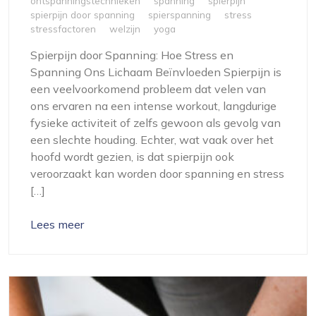
ontspanningstechnieken
spanning
spierpijn
spierpijn door spanning
spierspanning
stress
stressfactoren
welzijn
yoga
Spierpijn door Spanning: Hoe Stress en
Spanning Ons Lichaam Beïnvloeden Spierpijn is
een veelvoorkomend probleem dat velen van
ons ervaren na een intense workout, langdurige
fysieke activiteit of zelfs gewoon als gevolg van
een slechte houding. Echter, wat vaak over het
hoofd wordt gezien, is dat spierpijn ook
veroorzaakt kan worden door spanning en stress
[…]
Lees meer