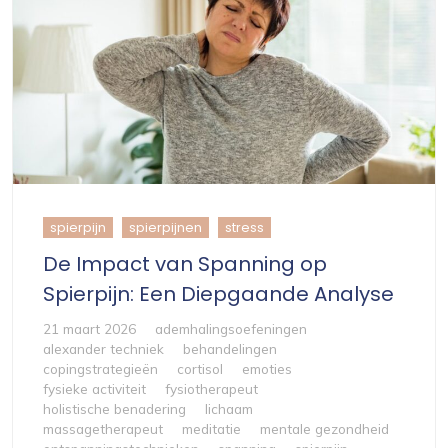
spierpijn
spierpijnen
stress
De Impact van Spanning op
Spierpijn: Een Diepgaande Analyse
21 maart 2026
ademhalingsoefeningen
alexander techniek
behandelingen
copingstrategieën
cortisol
emoties
fysieke activiteit
fysiotherapeut
holistische benadering
lichaam
massagetherapeut
meditatie
mentale gezondheid